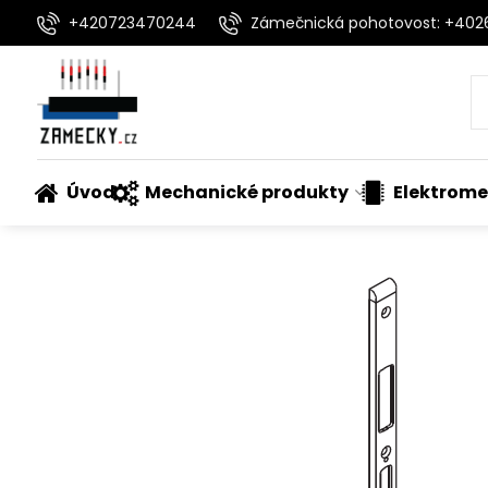
+420723470244
Zámečnická pohotovost: +40
Úvod
Mechanické produkty
Elektrome