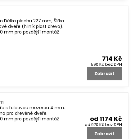
m Délka plechu 227 mm, Šířka
 dveře (hliník plast dřevo).
u 20 mm pro pozdější montáž
714 Kč
590 Kč
bez DPH
Zobrazit
mm
veře s falcovou mezerou 4 mm.
no pro dřevěné dveře.
od 1174 Kč
u 20 mm pro pozdější montáž
od 970 Kč
bez DPH
Zobrazit