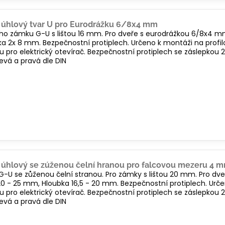
 úhlový tvar U pro Eurodrážku 6/8x4 mm
ího zámku G-U s lištou 16 mm. Pro dveře s eurodrážkou 6/8x4 m
x 8 mm. Bezpečnostní protiplech. Určeno k montáži na profilové
ou pro elektrický otevírač. Bezpečnostní protiplech se záslepko
evá a pravá dle DIN
 úhlový se zúženou čelní hranou pro falcovou mezeru 4 
G-U se zůženou čelní stranou. Pro zámky s lištou 20 mm. Pro d
0 - 25 mm, Hloubka 16,5 - 20 mm. Bezpečnostní protiplech. Urče
ou pro elektrický otevírač. Bezpečnostní protiplech se záslepko
evá a pravá dle DIN