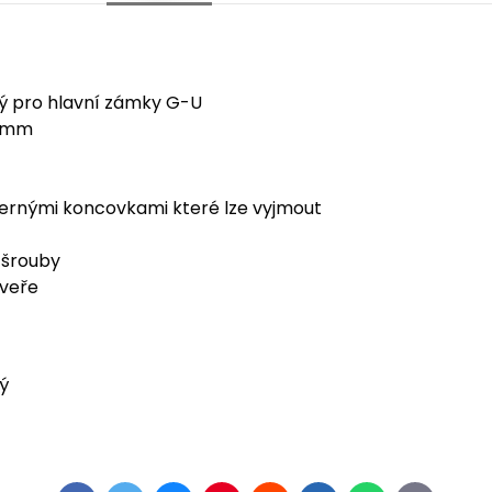
ný pro hlavní zámky G-U
8 mm
černými koncovkami které lze vyjmout
 šrouby
dveře
ý