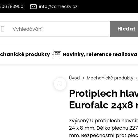
2606783900
info@zamecky.cz
Hledat
chanické produkty
Novinky, reference realizov
Úvod
Mechanické produkty
Protiplech hla
Eurofalc 24x
Zvýšený U protiplech hlavní
24 x 8 mm. Délka plechu 22
mm. Bezpečnostní protiplech