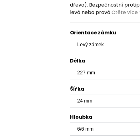
dřevo). Bezpečnostní protipl
levá nebo pravá
Čtěte více
Orientace zámku
Délka
Šířka
Hloubka