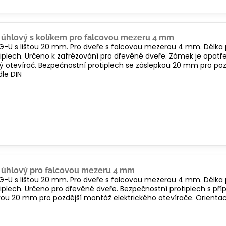
 úhlový s kolíkem pro falcovou mezeru 4 mm
 G-U s lištou 20 mm. Pro dveře s falcovou mezerou 4 mm. Délka
plech. Určeno k zafrézování pro dřevěné dveře. Zámek je opatř
cký otevírač. Bezpečnostní protiplech se záslepkou 20 mm pro po
dle DIN
 úhlový pro falcovou mezeru 4 mm
 G-U s lištou 20 mm. Pro dveře s falcovou mezerou 4 mm. Délka
lech. Určeno pro dřevěné dveře. Bezpečnostní protiplech s přípr
kou 20 mm pro pozdější montáž elektrického otevírače. Orientac