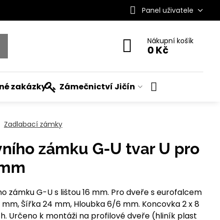
Panel uživatele
Nákupní košík
0 Kč
ané zakázky
Zámečnictví Jičín
Zadlabací zámky
vního zámku G-U tvar U pro
8 mm
ho zámku G-U s lištou 16 mm. Pro dveře s eurofalcem
7 mm, Šířka 24 mm, Hloubka 6/6 mm. Koncovka 2 x 8
. Určeno k montáži na profilové dveře (hliník plast