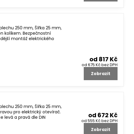
 plechu 250 mm, Šířka 25 mm,
en kolíkem. Bezpečnostní
zdější montáž elektrického
od 817 Kč
od 675 Kč
bez DPH
Zobrazit
 plechu 250 mm, Šířka 25 mm,
avou pro elektrický otevírač.
od 672 Kč
e levá a pravá dle DIN
od 555 Kč
bez DPH
Zobrazit