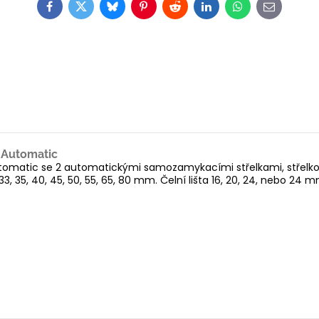
Facebook
Twitter
Bluesky
Pinterest
Reddit
LinkedIn
WhatsApp
E-
mail
 Automatic
matic se 2 automatickými samozamykacími střelkami, střelkou
 35, 40, 45, 50, 55, 65, 80 mm. Čelní lišta 16, 20, 24, nebo 24