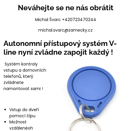
Neváhejte se ne nás obrátit
Michal Švarc +420723470244
michal.svarc@zamecky.cz
Autonomní přístupový systém V-
line nyní zvládne zapojit každý !
Systém kontroly
vstupu a domovních
telefonů, který
zvládnete
namontovat sami !
Vstup do dveří
pomocí čípu
Možnost
vzdálenéoh