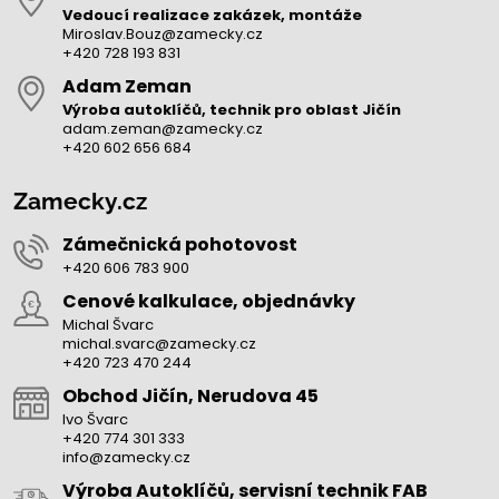
Vedoucí realizace zakázek, montáže
Miroslav.Bouz@zamecky.cz
+420 728 193 831
Adam Zeman
Výroba autoklíčů, technik pro oblast Jičín
adam.zeman@zamecky.cz
+420 602 656 684
Zamecky.cz
Zámečnická pohotovost
+420 606 783 900
Cenové kalkulace, objednávky
Michal Švarc
michal.svarc@zamecky.cz
+420 723 470 244
Obchod Jičín, Nerudova 45
Ivo Švarc
+420 774 301 333
info@zamecky.cz
Výroba Autoklíčů, servisní technik FAB