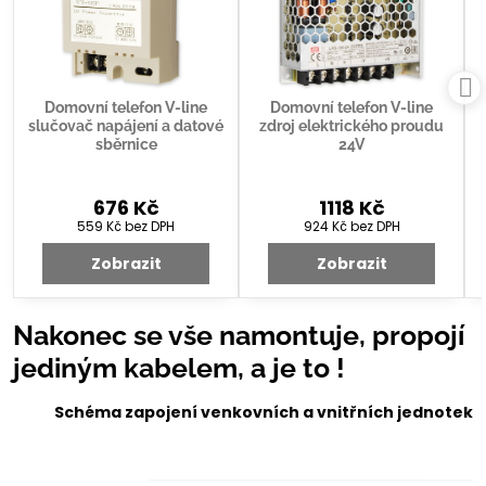
Domovní telefon V-line
Domovní telefon V-line
slučovač napájení a datové
zdroj elektrického proudu
sběrnice
24V
676 Kč
1118 Kč
559 Kč
bez DPH
924 Kč
bez DPH
Zobrazit
Zobrazit
Nakonec se vše namontuje, propojí
jediným kabelem, a je to !
Schéma zapojení venkovních a vnitřních jednote
k