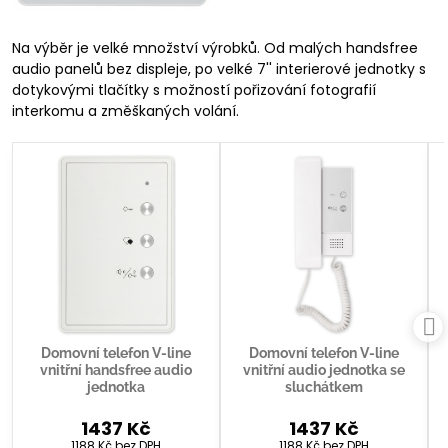
Na výběr je velké množství výrobků. Od malých handsfree
audio panelů bez displeje, po velké 7'' interierové jednotky s
dotykovými tlačítky s možností pořizování fotografií
interkomu a změškaných volání.
Domovní telefon V-line
Domovní telefon V-line
vnitřní handsfree audio
vnitřní audio jednotka se
jednotka
sluchátkem
1437 Kč
1437 Kč
1188 Kč
bez DPH
1188 Kč
bez DPH