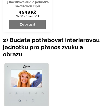
4 tlačítková audio jednotka
se čtečkou čipů
4549 Kč
3760 Kč
bez DPH
Zobrazit
2) Budete potřebovat interierovou
jednotku pro přenos zvuku a
obrazu