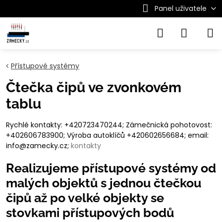
Panel uživatele
Přístupové systémy
Čtečka čipů ve zvonkovém
tablu
Rychlé kontakty: +420723470244; Zámečnická pohotovost:
+402606783900; Výroba autoklíčů +420602656684; email:
info@zamecky.cz;
kontakty
Realizujeme přístupové systémy od
malých objektů s jednou čtečkou
čipů až po velké objekty se
stovkami přístupových bodů