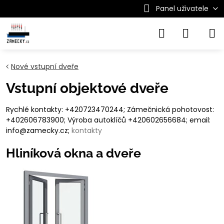
Panel uživatele
Nové vstupní dveře
Vstupní objektové dveře
Rychlé kontakty: +420723470244; Zámečnická pohotovost:
+402606783900; Výroba autoklíčů +420602656684; email:
info@zamecky.cz;
kontakty
Hliníková okna a dveře