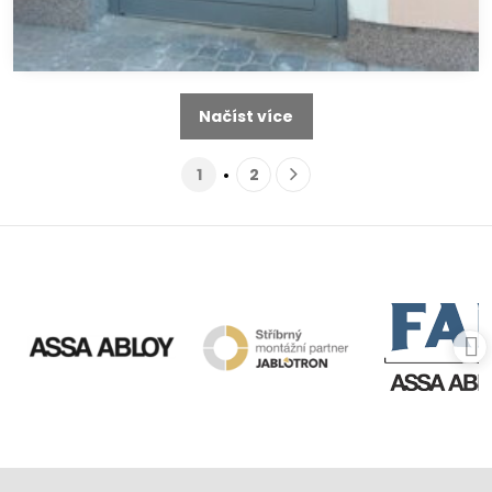
Načíst více
1
2