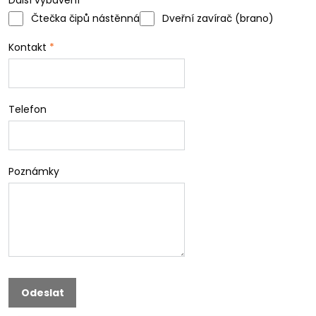
Další vybavení
Čtečka čipů nástěnná
Dveřní zavírač (brano)
Kontakt
*
Telefon
Poznámky
Odeslat