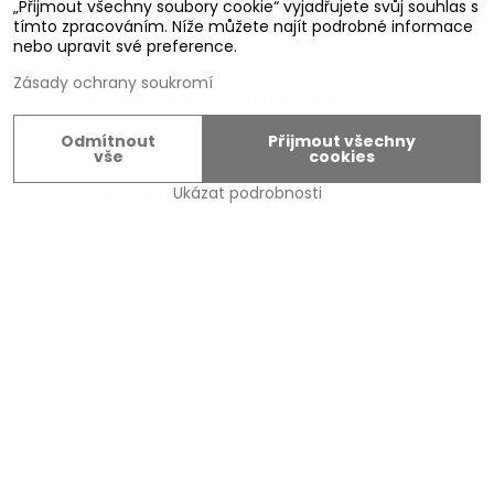
Zamecky.cz
„Přijmout všechny soubory cookie“ vyjadřujete svůj souhlas s
tímto zpracováním. Níže můžete najít podrobné informace
Zámečnická pohotovost
nebo upravit své preference.
+420 606 783 900
Zásady ochrany soukromí
Cenové kalkulace, objednávky
Michal Švarc
Odmítnout
Přijmout všechny
michal.svarc@zamecky.cz
vše
cookies
+420 723 470 244
Ukázat podrobnosti
Obchod Jičín, Nerudova 45
Ivo Švarc
+420 774 301 333
info@zamecky.cz
Výroba Autoklíčů, servisní technik FAB
Adam Zeman
+420 602 656 684
adam.zeman@zamecky.cz
Zamecky.cz/
Napište nám