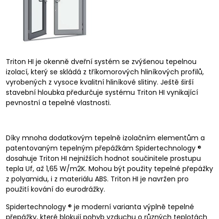
Triton HI je okenně dveřní systém se zvýšenou tepelnou
izolací, který se skládá z tříkomorových hliníkových profilů,
vyrobených z vysoce kvalitní hliníkové slitiny. Ještě širší
stavební hloubka předurčuje systému Triton HI vynikající
pevnostní a tepelné vlastnosti.
Díky mnoha dodatkovým tepelně izolačním elementům a
patentovaným tepelným přepážkám Spidertechnology ®
dosahuje Triton HI nejnižších hodnot součinitele prostupu
tepla Uf, až 1,65 W/m2K. Mohou být použity tepelné přepážky
z polyamidu, i z materiálu ABS. Triton HI je navržen pro
použití kování do eurodrážky.
Spidertechnology ® je moderní varianta výplně tepelné
přepážky, které blokují pohyb vzduchu o různých teplotách