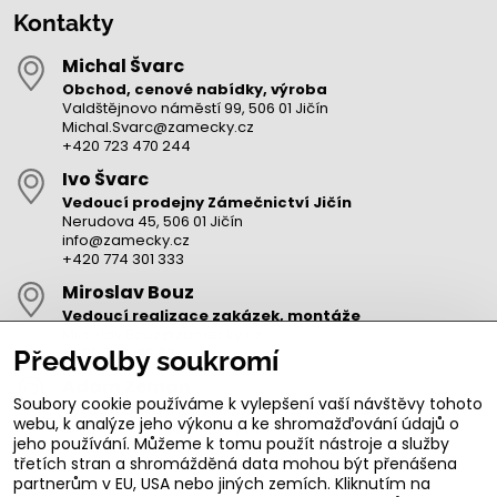
Kontakty
Michal Švarc
Obchod, cenové nabídky, výroba
Valdštějnovo náměstí 99, 506 01 Jičín
Michal.Svarc@zamecky.cz
+420 723 470 244
Ivo Švarc
Vedoucí prodejny Zámečnictví Jičín
Nerudova 45, 506 01 Jičín
info@zamecky.cz
+420 774 301 333
Miroslav Bouz
Vedoucí realizace zakázek, montáže
Miroslav.Bouz@zamecky.cz
+420 728 193 831
Předvolby soukromí
Adam Zeman
Soubory cookie používáme k vylepšení vaší návštěvy tohoto
Výroba autoklíčů, technik pro oblast Jičín
webu, k analýze jeho výkonu a ke shromažďování údajů o
adam.zeman@zamecky.cz
jeho používání. Můžeme k tomu použít nástroje a služby
+420 602 656 684
třetích stran a shromážděná data mohou být přenášena
partnerům v EU, USA nebo jiných zemích. Kliknutím na