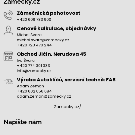
Zamecky.cz
Zámečnická pohotovost
+420 606 783 900
Cenové kalkulace, objednávky
Michal Švarc
michal.svarc@zamecky.cz
+420 723 470 244
Obchod Jičín, Nerudova 45
Ivo Švarc
+420 774 301 333
info@zamecky.cz
Výroba Autoklíčů, servisní technik FAB
Adam Zeman
+420 602 656 684
adam.zeman@zamecky.cz
Zamecky.cz/
Napište nám