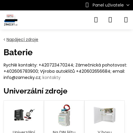
Panel uživatele
Napájecí zdroje
Baterie
Rychlé kontakty: +420723470244; Zámečnická pohotovost:
+402606783900; Výroba autoklíčů +420602656684; email:
info@zamecky.cz;
kontakty
Univerzální zdroje
Univerzální
Na DIN lištu
V boxu