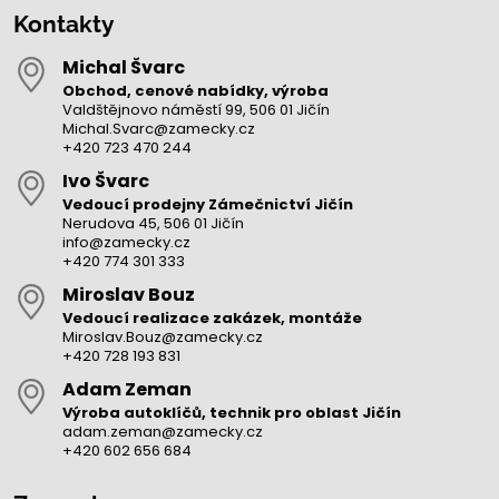
Kontakty
Michal Švarc
Obchod, cenové nabídky, výroba
Valdštějnovo náměstí 99, 506 01 Jičín
Michal.Svarc@zamecky.cz
+420 723 470 244
Ivo Švarc
Vedoucí prodejny Zámečnictví Jičín
Nerudova 45, 506 01 Jičín
info@zamecky.cz
+420 774 301 333
Miroslav Bouz
Vedoucí realizace zakázek, montáže
Miroslav.Bouz@zamecky.cz
+420 728 193 831
Adam Zeman
Výroba autoklíčů, technik pro oblast Jičín
adam.zeman@zamecky.cz
+420 602 656 684