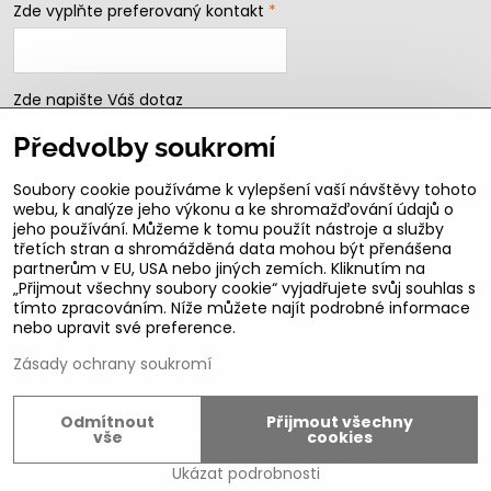
Zde vyplňte preferovaný kontakt
*
Zde napište Váš dotaz
Předvolby soukromí
Soubory cookie používáme k vylepšení vaší návštěvy tohoto
webu, k analýze jeho výkonu a ke shromažďování údajů o
jeho používání. Můžeme k tomu použít nástroje a služby
třetích stran a shromážděná data mohou být přenášena
partnerům v EU, USA nebo jiných zemích. Kliknutím na
„Přijmout všechny soubory cookie“ vyjadřujete svůj souhlas s
Odeslat
tímto zpracováním. Níže můžete najít podrobné informace
nebo upravit své preference.
B2b podmínky pro registrované partnery
Zásady ochrany soukromí
Odmítnout
Přijmout všechny
©
2026
Copyright
vše
cookies
Předvolby soukromí
Zásady ochrany soukromí
Ukázat podrobnosti
Vytvořeno systémem:
ByznysWeb.cz