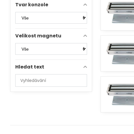
Tvar konzole
Velikost magnetu
Hledat text
Prohledat
výsledky
filtru
fulltextem