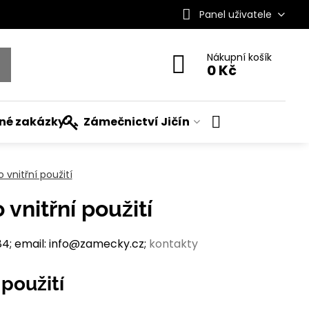
Panel uživatele
Nákupní košík
0 Kč
ané zakázky
Zámečnictví Jičín
vnitřní použití
vnitřní použití
; email: info@zamecky.cz;
kontakty
použití