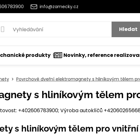
2606783900
info@zamecky.cz
Hledat
chanické produkty
Novinky, reference realizov
nety
Povrchové dveřní elektromagnety s hliníkovým tělem pro 
gnety s hliníkovým tělem pro 
ovost: +402606783900; Výroba autoklíčů +420602656684
y s hliníkovým tělem pro vnitřní 