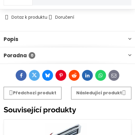
Dotaz k produktu
Doručení
Popis
Poradna
0
Facebook
Twitter
Bluesky
Pinterest
Reddit
LinkedIn
WhatsApp
E-
mail
Předchozí produkt
Následující produkt
Související produkty