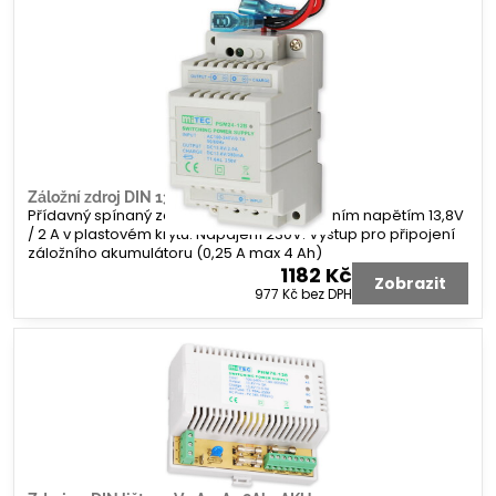
Záložní zdroj DIN 13V2A2AH
Přídavný spínaný zdroj na DIN lištu s výstupním napětím 13,8V
/ 2 A v plastovém krytu. Napájení 230V. Výstup pro připojení
záložního akumulátoru (0,25 A max 4 Ah)
1182 Kč
Zobrazit
977 Kč
bez DPH