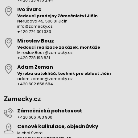
+420 723 470 244
Ivo Švarc
Vedoucí prodejny Zámečnictví Jičín
Nerudova 45, 506 01 Jičín
info@zamecky.cz
+420 774 301 333
Miroslav Bouz
Vedoucí realizace zakázek, montáže
Miroslav.Bouz@zamecky.cz
+420 728 193 831
Adam Zeman
Výroba autoklíčů, technik pro oblast Jičín
adam.zeman@zamecky.cz
+420 602 656 684
Zamecky.cz
Zámečnická pohotovost
+420 606 783 900
Cenové kalkulace, objednávky
Michal Švarc