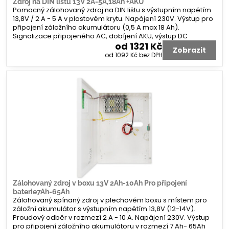
Zdroj na DIN lištu 13V 2A-5A,18Ah +AKU
Pomocný zálohovaný zdroj na DIN lištu s výstupním napětím
13,8V / 2 A - 5 A v plastovém krytu. Napájení 230V. Výstup pro
připojení záložního akumulátoru (0,5 A max 18 Ah).
Signalizace připojeného AC, dobíjení AKU, výstup DC
od 1321 Kč
Zobrazit
od 1092 Kč
bez DPH
Zálohovaný zdroj v boxu 13V 2Ah-10Ah Pro připojení
baterie7Ah-65Ah
Zálohovaný spínaný zdroj v plechovém boxu s místem pro
záložní akumulátor s výstupním napětím 13,8V (12-14V).
Proudový odběr v rozmezí 2 A - 10 A. Napájení 230V. Výstup
pro připojení záložního akumulátoru v rozmezí 7 Ah- 65Ah