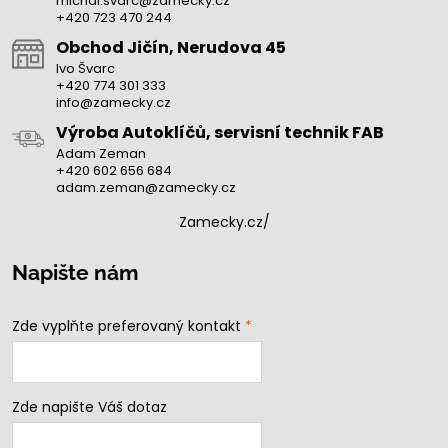
michal.svarc@zamecky.cz
+420 723 470 244
Obchod Jičín, Nerudova 45
Ivo Švarc
+420 774 301 333
info@zamecky.cz
Výroba Autoklíčů, servisní technik FAB
Adam Zeman
+420 602 656 684
adam.zeman@zamecky.cz
Zamecky.cz/
Napište nám
Zde vyplňte preferovaný kontakt
*
Zde napište Váš dotaz