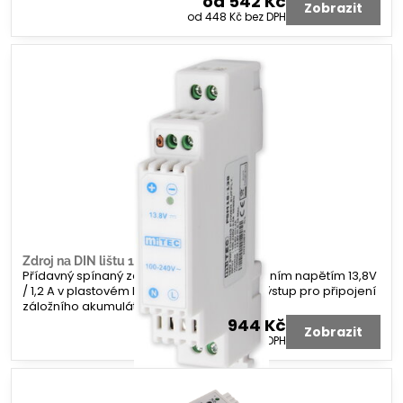
od 542 Kč
Zobrazit
od 448 Kč
bez DPH
Zdroj na DIN lištu 13V 1A,3Ah +AKU
Přídavný spínaný zdroj na DIN lištu s výstupním napětím 13,8V
/ 1,2 A v plastovém krytu. Napájení 230V. Výstup pro připojení
záložního akumulátoru (0,1A max 1,3 Ah)
944 Kč
Zobrazit
780 Kč
bez DPH