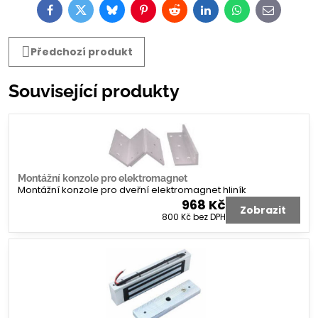
Facebook
Twitter
Bluesky
Pinterest
Reddit
LinkedIn
WhatsApp
E-
mail
Předchozí produkt
Související produkty
Montážní konzole pro elektromagnet
Montážní konzole pro dveřní elektromagnet hliník
968 Kč
Zobrazit
800 Kč
bez DPH