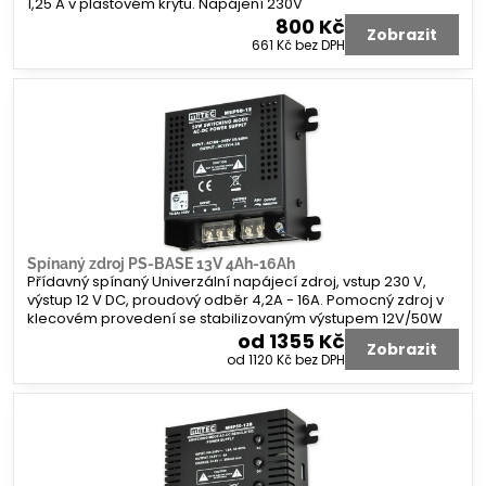
1,25 A v plastovém krytu. Napájení 230V
800 Kč
Zobrazit
661 Kč
bez DPH
Spínaný zdroj PS-BASE 13V 4Ah-16Ah
Přídavný spínaný Univerzální napájecí zdroj, vstup 230 V,
výstup 12 V DC, proudový odběr 4,2A - 16A. Pomocný zdroj v
klecovém provedení se stabilizovaným výstupem 12V/50W
od 1355 Kč
Zobrazit
od 1120 Kč
bez DPH