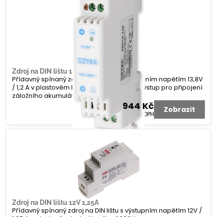
Zdroj na DIN lištu 13V 1A,3Ah +AKU
Přídavný spínaný zdroj na DIN lištu s výstupním napětím 13,8V
/ 1,2 A v plastovém krytu. Napájení 230V. Výstup pro připojení
záložního akumulátoru (0,1A max 1,3 Ah)
944 Kč
Zobrazit
780 Kč
bez DPH
Zdroj na DIN lištu 12V 1,25A
Přídavný spínaný zdroj na DIN lištu s výstupním napětím 12V /