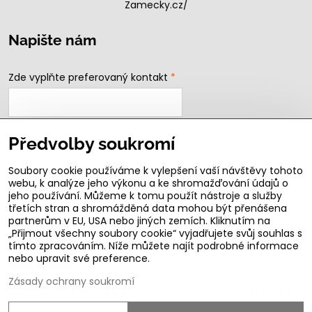
Zamecky.cz/
Napište nám
Zde vyplňte preferovaný kontakt
*
Zde napište Váš dotaz
Předvolby soukromí
Soubory cookie používáme k vylepšení vaší návštěvy tohoto
webu, k analýze jeho výkonu a ke shromažďování údajů o
jeho používání. Můžeme k tomu použít nástroje a služby
třetích stran a shromážděná data mohou být přenášena
partnerům v EU, USA nebo jiných zemích. Kliknutím na
„Přijmout všechny soubory cookie“ vyjadřujete svůj souhlas s
tímto zpracováním. Níže můžete najít podrobné informace
Odeslat
nebo upravit své preference.
Zásady ochrany soukromí
B2b podmínky pro registrované partnery