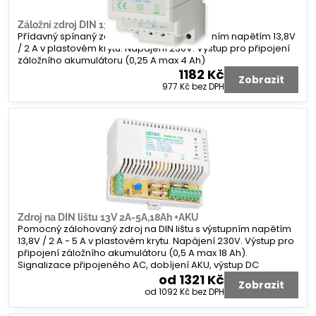
Záložní zdroj DIN 13V2A2AH
Přídavný spínaný zdroj na DIN lištu s výstupním napětím 13,8V
/ 2 A v plastovém krytu. Napájení 230V. Výstup pro připojení
záložního akumulátoru (0,25 A max 4 Ah)
1182 Kč
Zobrazit
977 Kč
bez DPH
Zdroj na DIN lištu 13V 2A-5A,18Ah +AKU
Pomocný zálohovaný zdroj na DIN lištu s výstupním napětím
13,8V / 2 A - 5 A v plastovém krytu. Napájení 230V. Výstup pro
připojení záložního akumulátoru (0,5 A max 18 Ah).
Signalizace připojeného AC, dobíjení AKU, výstup DC
od 1321 Kč
Zobrazit
od 1092 Kč
bez DPH