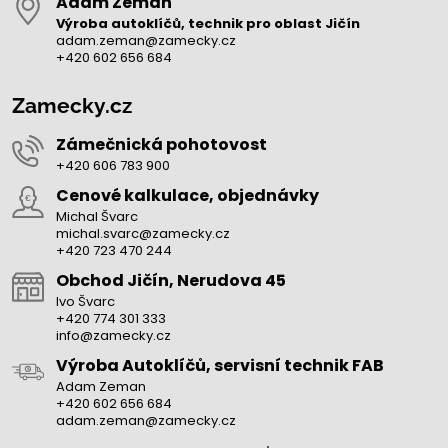
Adam Zeman
Výroba autoklíčů, technik pro oblast Jičín
adam.zeman@zamecky.cz
+420 602 656 684
Zamecky.cz
Zámečnická pohotovost
+420 606 783 900
Cenové kalkulace, objednávky
Michal Švarc
michal.svarc@zamecky.cz
+420 723 470 244
Obchod Jičín, Nerudova 45
Ivo Švarc
+420 774 301 333
info@zamecky.cz
Výroba Autoklíčů, servisní technik FAB
Adam Zeman
+420 602 656 684
adam.zeman@zamecky.cz