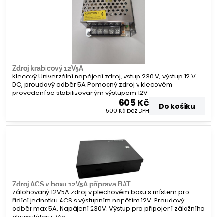
Zdroj krabicový 12V5A
Klecový Univerzální napájecí zdroj, vstup 230 V, výstup 12 V
DC, proudový odběr 5A Pomocný zdroj v klecovém
provedení se stabilizovaným výstupem 12V
605 Kč
Do košíku
500 Kč
bez DPH
Zdroj ACS v boxu 12V5A příprava BAT
Zálohovaný 12V5A zdroj v plechovém boxu s místem pro
řídící jednotku ACS s výstupním napětím 12V. Proudový
odběr max 5A. Napájení 230V. Výstup pro připojení záložního
akumulátoru 7Ah