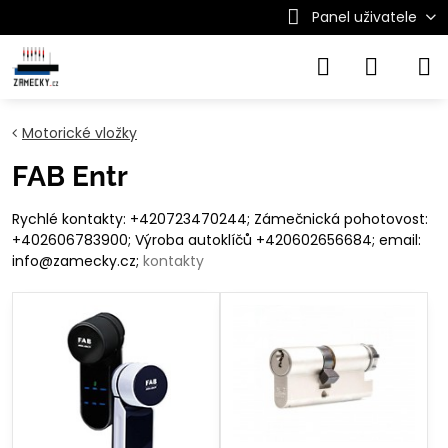
Panel uživatele
Motorické vložky
FAB Entr
Rychlé kontakty: +420723470244; Zámečnická pohotovost:
+402606783900; Výroba autoklíčů +420602656684; email:
info@zamecky.cz;
kontakty