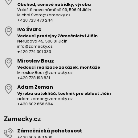
Obchod, cenové nabídky, výroba
Valdštějnovo náměstí 99, 506 01 Jičín
Michal.Svarc@zamecky.cz
+420 723 470 244
Ivo Švarc
Vedoucí prodejny Zámečnictví Jičín
Nerudova 45, 506 01 Jičín
info@zamecky.cz
+420 774 301 333
Miroslav Bouz
Vedoucí realizace zakázek, montáže
Miroslav.Bouz@zamecky.cz
+420 728 193 831
Adam Zeman
Výroba autoklíčů, technik pro oblast Jičín
adam.zeman@zamecky.cz
+420 602 656 684
Zamecky.cz
Zámečnická pohotovost
+420 606 783 900