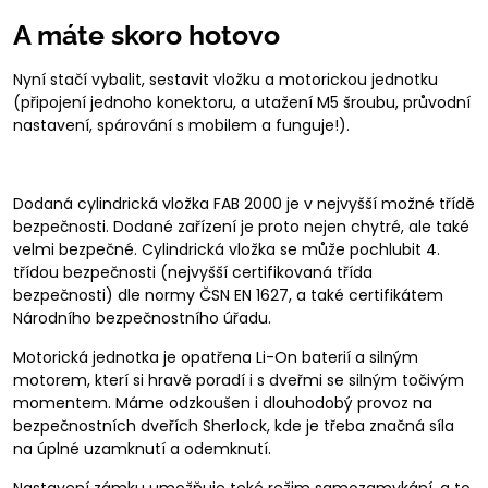
A máte skoro hotovo
Nyní stačí vybalit, sestavit vložku a motorickou jednotku
(připojení jednoho konektoru, a utažení M5 šroubu, průvodní
nastavení, spárování s mobilem a funguje!).
Dodaná cylindrická vložka FAB 2000 je v nejvyšší možné třídě
bezpečnosti. Dodané zařízení je proto nejen chytré, ale také
velmi bezpečné. Cylindrická vložka se může pochlubit 4.
třídou bezpečnosti (nejvyšší certifikovaná třída
bezpečnosti) dle normy ČSN EN 1627, a také certifikátem
Národního bezpečnostního úřadu.
Motorická jednotka je opatřena Li-On baterií a silným
motorem, kterí si hravě poradí i s dveřmi se silným točivým
momentem. Máme odzkoušen i dlouhodobý provoz na
bezpečnostních dveřích Sherlock, kde je třeba značná síla
na úplné uzamknutí a odemknutí.