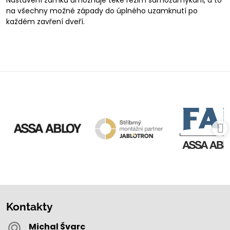
Nastavení zámku umožňuje teké režim samozamykání, a to
na všechny možné západy do úplného uzamknutí po
každém zavření dveří.
Kontakty
Michal Švarc