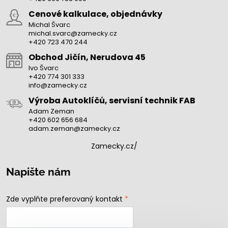
Cenové kalkulace, objednávky
Michal Švarc
michal.svarc@zamecky.cz
+420 723 470 244
Obchod Jičín, Nerudova 45
Ivo Švarc
+420 774 301 333
info@zamecky.cz
Výroba Autoklíčů, servisní technik FAB
Adam Zeman
+420 602 656 684
adam.zeman@zamecky.cz
Zamecky.cz/
Napište nám
Zde vyplňte preferovaný kontakt
*