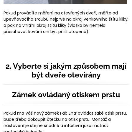
Pokud provádíte měření na otevřených dveří, měřte od
upevňovacího šroubu nejprve na okraj venkovního štítu kliky,
a pak na vnitřní okraj štítu kliky (vložka by neměla
přesahovat kování ani být příliš utopená).
2. Vyberte si jakým způsobem mají
být dveře otevírány
Zámek ovládaný otiskem prstu
Pokud má Váš nový zámek Fab Entr ovládat také otisk prstu,
bude třeba dokoupit čtečku na otisk prstu. Montáž a
nastavení je stejně snadné a intuitivní jako motnáž
motorické jednotky.