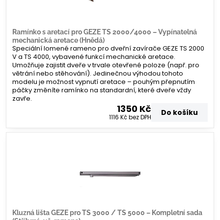
Ramínko s aretací pro GEZE TS 2000/4000 – Vypínatelná
mechanická aretace (Hnědá)
Speciální lomené rameno pro dveřní zavírače GEZE TS 2000
V a TS 4000, vybavené funkcí mechanické aretace.
Umožňuje zajistit dveře v trvale otevřené poloze (např. pro
větrání nebo stěhování). Jedinečnou výhodou tohoto
modelu je možnost vypnutí aretace – pouhým přepnutím
páčky změníte ramínko na standardní, které dveře vždy
zavře.
1350 Kč
Do košíku
1116 Kč
bez DPH
Kluzná lišta GEZE pro TS 3000 / TS 5000 – Kompletní sada