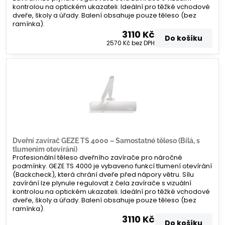
kontrolou na optickém ukazateli. Ideální pro těžké vchodové
dveře, školy a úřady. Balení obsahuje pouze těleso (bez
ramínka).
3110 Kč
Do košíku
2570 Kč
bez DPH
Dveřní zavírač GEZE TS 4000 – Samostatné těleso (Bílá, s
tlumením otevírání)
Profesionální těleso dveřního zavírače pro náročné
podmínky. GEZE TS 4000 je vybaveno funkcí tlumení otevírání
(Backcheck), která chrání dveře před nápory větru. Sílu
zavírání lze plynule regulovat z čela zavírače s vizuální
kontrolou na optickém ukazateli. Ideální pro těžké vchodové
dveře, školy a úřady. Balení obsahuje pouze těleso (bez
ramínka).
3110 Kč
Do košíku