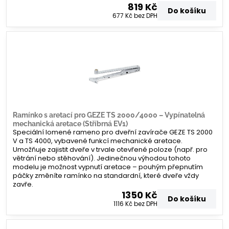
819 Kč
Do košíku
677 Kč
bez DPH
Ramínko s aretací pro GEZE TS 2000/4000 – Vypínatelná
mechanická aretace (Stříbrná EV1)
Speciální lomené rameno pro dveřní zavírače GEZE TS 2000
V a TS 4000, vybavené funkcí mechanické aretace.
Umožňuje zajistit dveře v trvale otevřené poloze (např. pro
větrání nebo stěhování). Jedinečnou výhodou tohoto
modelu je možnost vypnutí aretace – pouhým přepnutím
páčky změníte ramínko na standardní, které dveře vždy
zavře.
1350 Kč
Do košíku
1116 Kč
bez DPH