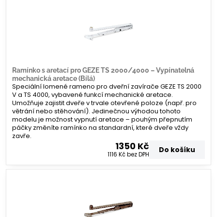
Ramínko s aretací pro GEZE TS 2000/4000 – Vypínatelná
mechanická aretace (Bílá)
Speciální lomené rameno pro dveřní zavírače GEZE TS 2000
V a TS 4000, vybavené funkcí mechanické aretace.
Umožňuje zajistit dveře v trvale otevřené poloze (např. pro
větrání nebo stěhování). Jedinečnou výhodou tohoto
modelu je možnost vypnutí aretace – pouhým přepnutím
páčky změníte ramínko na standardní, které dveře vždy
zavře.
1350 Kč
Do košíku
1116 Kč
bez DPH