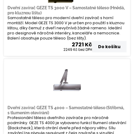
Dveřní zavírač GEZE TS 3000 V – Samostatné těleso (Hnědá,
pro kluznou lištu)
Samostatné těleso pro moderní dveřní zavírač s horní
montáží. Model GEZE TS 3000 V je určen pro použití s kluznou
lištou, díky čemuž z dveří nevyčnívá žádné rameno. Ideální
pro designově náročné interiéry, kanceláře a nemocnice.
Balení obsahuje pouze těleso (bez lišty).
2721 Kč
Do košíku
2249 Kč
bez DPH
Dveřní zavírač GEZE TS 4000 – Samostatné těleso (Stříbrná,
s tlumením otevírání)
Profesionální těleso dveřního zavírače pro náročné
podmínky. GEZE TS 4000 je vybaveno funkcí tlumení otevírání
(Backcheck), která chrání dveře před nápory větru. Sílu
zavírání lze plynule regulovat z čela zavírače s vizuální