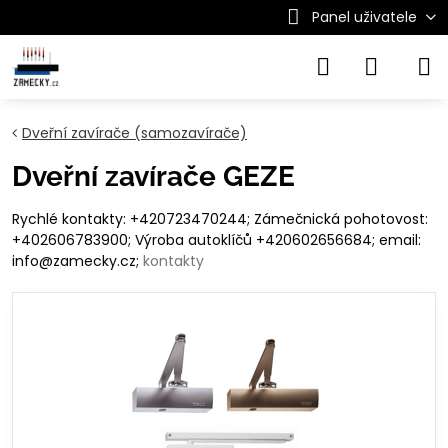
Panel uživatele
Dveřní zavírače (samozavírače)
Dveřní zavírače GEZE
Rychlé kontakty: +420723470244; Zámečnická pohotovost:
+402606783900; Výroba autoklíčů +420602656684; email:
info@zamecky.cz;
kontakty