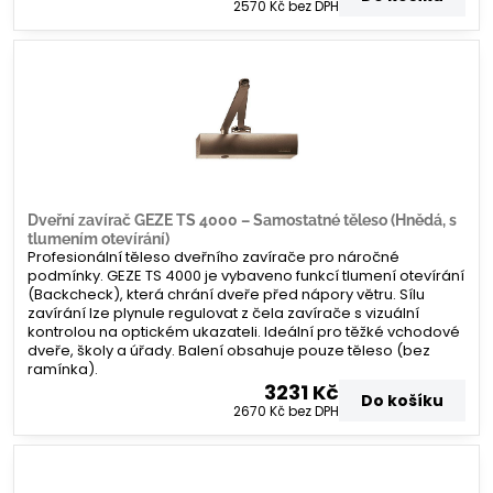
2570 Kč
bez DPH
Dveřní zavírač GEZE TS 4000 – Samostatné těleso (Hnědá, s
tlumením otevírání)
Profesionální těleso dveřního zavírače pro náročné
podmínky. GEZE TS 4000 je vybaveno funkcí tlumení otevírání
(Backcheck), která chrání dveře před nápory větru. Sílu
zavírání lze plynule regulovat z čela zavírače s vizuální
kontrolou na optickém ukazateli. Ideální pro těžké vchodové
dveře, školy a úřady. Balení obsahuje pouze těleso (bez
ramínka).
3231 Kč
Do košíku
2670 Kč
bez DPH