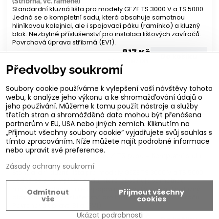
(Stříbrná, vč. ramene)
Standardní kluzná lišta pro modely GEZE TS 3000 V a TS 5000.
Jedná se o kompletní sadu, která obsahuje samotnou
hliníkovou kolejnici, ale i spojovací páku (ramínko) a kluzný
blok. Nezbytné příslušenství pro instalaci lištových zavíračů.
Povrchová úprava stříbrná (EV1).
817 Kč
Do košíku
675 Kč
bez DPH
Předvolby soukromí
Soubory cookie používáme k vylepšení vaší návštěvy tohoto
webu, k analýze jeho výkonu a ke shromažďování údajů o
jeho používání. Můžeme k tomu použít nástroje a služby
třetích stran a shromážděná data mohou být přenášena
partnerům v EU, USA nebo jiných zemích. Kliknutím na
„Přijmout všechny soubory cookie“ vyjadřujete svůj souhlas s
tímto zpracováním. Níže můžete najít podrobné informace
nebo upravit své preference.
Kluzná lišta GEZE pro TS 3000 / TS 5000 – Kompletní sada
(Bílá, vč. ramene)
Zásady ochrany soukromí
Standardní kluzná lišta pro modely GEZE TS 3000 V a TS 5000.
Jedná se o kompletní sadu, která obsahuje samotnou
hliníkovou kolejnici, ale i spojovací páku (ramínko) a kluzný
Odmítnout
Přijmout všechny
blok. Nezbytné příslušenství pro instalaci lištových zavíračů.
vše
cookies
Povrchová úprava Bílá (EV1).
817 Kč
Ukázat podrobnosti