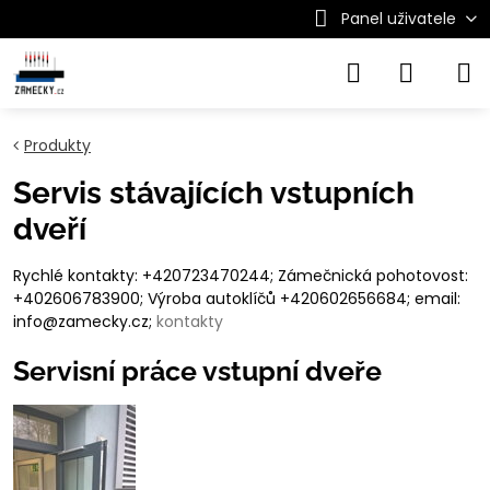
Panel uživatele
Produkty
Servis stávajících vstupních
dveří
Rychlé kontakty: +420723470244; Zámečnická pohotovost:
+402606783900; Výroba autoklíčů +420602656684; email:
info@zamecky.cz;
kontakty
Servisní práce vstupní dveře