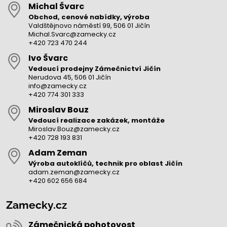
Michal Švarc
Obchod, cenové nabídky, výroba
Valdštějnovo náměstí 99, 506 01 Jičín
Michal.Svarc@zamecky.cz
+420 723 470 244
Ivo Švarc
Vedoucí prodejny Zámečnictví Jičín
Nerudova 45, 506 01 Jičín
info@zamecky.cz
+420 774 301 333
Miroslav Bouz
Vedoucí realizace zakázek, montáže
Miroslav.Bouz@zamecky.cz
+420 728 193 831
Adam Zeman
Výroba autoklíčů, technik pro oblast Jičín
adam.zeman@zamecky.cz
+420 602 656 684
Zamecky.cz
Zámečnická pohotovost