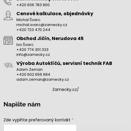
+420 606 783 900
Cenové kalkulace, objednávky
Michal Švarc
michal.svarc@zamecky.cz
+420 723 470 244
Obchod Jičín, Nerudova 45
Ivo Švarc
+420 774 301 333
info@zamecky.cz
Výroba Autoklíčů, servisní technik FAB
Adam Zeman
+420 602 656 684
adam.zeman@zamecky.cz
Zamecky.cz/
Napište nám
Zde vyplňte preferovaný kontakt
*