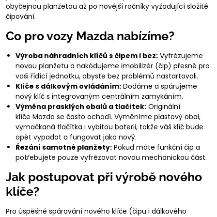
obyčejnou planžetou až po novější ročníky vyžadující složité
čipování.
Co pro vozy Mazda nabízíme?
Výroba náhradních klíčů s čipem i bez:
Vyfrézujeme
novou planžetu a nakódujeme imobilizér (čip) přesně pro
vaši řídící jednotku, abyste bez problémů nastartovali.
Klíče s dálkovým ovládáním:
Dodáme a spárujeme
nový klíč s integrovaným centrálním zamykáním.
Výměna prasklých obalů a tlačítek:
Originální
klíče Mazda se často ochodí. Vyměníme plastový obal,
vymačkaná tlačítka i vybitou baterii, takže váš klíč bude
opět vypadat a fungovat jako nový.
Řezání samotné planžety:
Pokud máte funkční čip a
potřebujete pouze vyfrézovat novou mechanickou část.
Jak postupovat při výrobě nového
klíče?
Pro úspěšné spárování nového klíče (čipu i dálkového