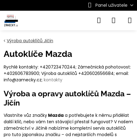
Panel uživatele
Výroba autoklíčů Jičín
Autoklíče Mazda
Rychlé kontakty: +420723470244; Zámečnická pohotovost:
+402606783900; Výroba autoklíčů +420602656684; email:
info@zamecky.cz;
kontakty
Výroba a opravy autoklíčů Mazda –
Jičín
Vlastníte vůz značky
Mazda
a potřebujete k němu přidělat
další klíč, nebo vám ten stávající přestal fungovat? V našem
zámečnictví v Jičíně nabízíme kompletní servis autoklíčů
pro tuto japonskou značku – od nejstarších modelů s