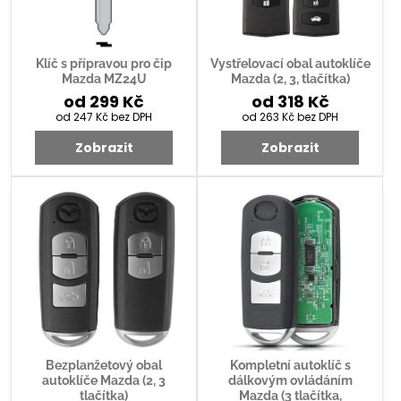
Klíč s přípravou pro čip
Vystřelovací obal autoklíče
Mazda MZ24U
Mazda (2, 3, tlačítka)
od 299 Kč
od 318 Kč
od 247 Kč
bez DPH
od 263 Kč
bez DPH
Zobrazit
Zobrazit
Bezplanžetový obal
Kompletní autoklíč s
autoklíče Mazda (2, 3
dálkovým ovládáním
tlačítka)
Mazda (3 tlačítka,