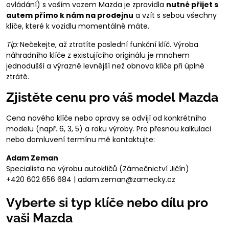
ovládání) s vaším vozem Mazda je zpravidla
nutné přijet s
autem přímo k nám na prodejnu
a vzít s sebou všechny
klíče, které k vozidlu momentálně máte.
Tip:
Nečekejte, až ztratíte poslední funkční klíč. Výroba
náhradního klíče z existujícího originálu je mnohem
jednodušší a výrazně levnější než obnova klíče při úplné
ztrátě.
Zjistěte cenu pro váš model Mazda
Cena nového klíče nebo opravy se odvíjí od konkrétního
modelu (např. 6, 3, 5) a roku výroby. Pro přesnou kalkulaci
nebo domluvení termínu mě kontaktujte:
Adam Zeman
Specialista na výrobu autoklíčů (Zámečnictví Jičín)
+420 602 656 684 | adam.zeman@zamecky.cz
Vyberte si typ klíče nebo dílu pro
vaši Mazda