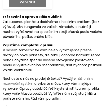
Zobrazit
Frézování a oprava klíče v Jičíně
Zakoupenou planžetu dodáváme s hladkým profilem (bez
výřezu). Aby fungovala ve vašich zámcích, je nutné ji
nechat vyfrézovat na speciálním stroji přesně podle vašeho
původního, poškozeného klíče.
Zajistíme kompletní opravu:
V našem zámečnictví vám nejen vyfrézujeme přesné
drážky do nové planžety, ale také ji odborně namontujeme
nebo uchytíme zpět do vašeho stávajícího plastového
obalu či vystřelovacího mechanismu, aniž bychom poškodili
vnitřní elektroniku.
Nechcete u nás na prodejně čekat? Využijte
náš online
rezervační systém
a vyberte si čas, který vám nejlépe
vyhovuje. Opravy autoklíčů řešíNejste si jistí tvarem profilu,
který vaše Mazda používá? Vyfoťte nám svůj starý klíč a
pošlete nám ho. Rád vám poradím: