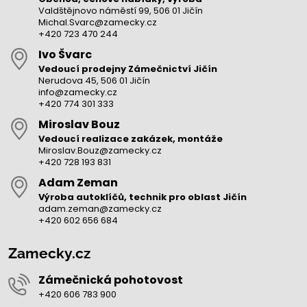
Valdštějnovo náměstí 99, 506 01 Jičín
Michal.Svarc@zamecky.cz
+420 723 470 244
Ivo Švarc
Vedoucí prodejny Zámečnictví Jičín
Nerudova 45, 506 01 Jičín
info@zamecky.cz
+420 774 301 333
Miroslav Bouz
Vedoucí realizace zakázek, montáže
Miroslav.Bouz@zamecky.cz
+420 728 193 831
Adam Zeman
Výroba autoklíčů, technik pro oblast Jičín
adam.zeman@zamecky.cz
+420 602 656 684
Zamecky.cz
Zámečnická pohotovost
+420 606 783 900