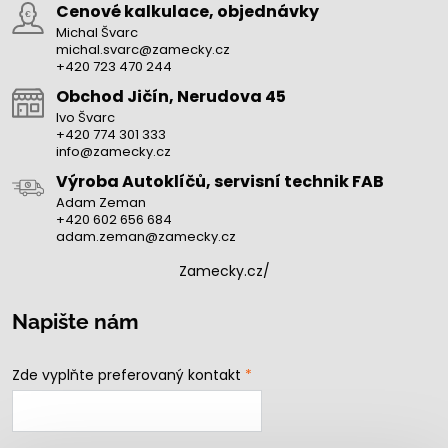
Cenové kalkulace, objednávky
Michal Švarc
michal.svarc@zamecky.cz
+420 723 470 244
Obchod Jičín, Nerudova 45
Ivo Švarc
+420 774 301 333
info@zamecky.cz
Výroba Autoklíčů, servisní technik FAB
Adam Zeman
+420 602 656 684
adam.zeman@zamecky.cz
Zamecky.cz/
Napište nám
Zde vyplňte preferovaný kontakt
*