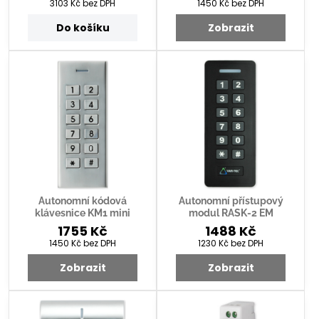
3103 Kč
bez DPH
1450 Kč
bez DPH
Do košíku
Zobrazit
Autonomní kódová
Autonomní přístupový
klávesnice KM1 mini
modul RASK-2 EM
1755 Kč
1488 Kč
1450 Kč
bez DPH
1230 Kč
bez DPH
Zobrazit
Zobrazit