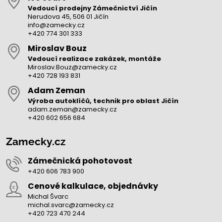
Vedoucí prodejny Zámečnictví Jičín
Nerudova 45, 506 01 Jičín
info@zamecky.cz
+420 774 301 333
Miroslav Bouz
Vedoucí realizace zakázek, montáže
Miroslav.Bouz@zamecky.cz
+420 728 193 831
Adam Zeman
Výroba autoklíčů, technik pro oblast Jičín
adam.zeman@zamecky.cz
+420 602 656 684
Zamecky.cz
Zámečnická pohotovost
+420 606 783 900
Cenové kalkulace, objednávky
Michal Švarc
michal.svarc@zamecky.cz
+420 723 470 244