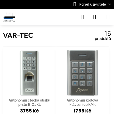
Panel uživatele
15
VAR-TEC
produktů
Autonomní čtečka otisku
Autonomní kódová
prstu BIO2KL
klávesnice KM5
3755 Kč
1755 Kč