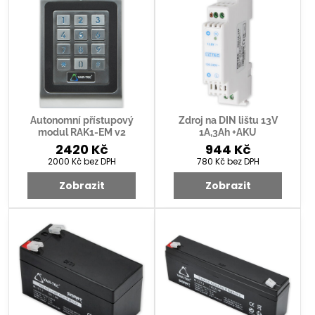
Autonomní přístupový
Zdroj na DIN lištu 13V
modul RAK1-EM v2
1A,3Ah +AKU
2420 Kč
944 Kč
2000 Kč
bez DPH
780 Kč
bez DPH
Zobrazit
Zobrazit