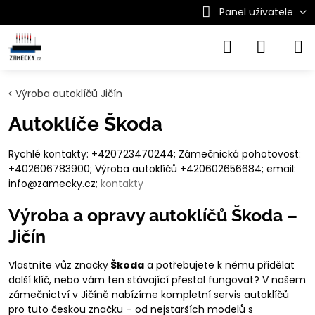
Panel uživatele
Výroba autoklíčů Jičín
Autoklíče Škoda
Rychlé kontakty: +420723470244; Zámečnická pohotovost:
+402606783900; Výroba autoklíčů +420602656684; email:
info@zamecky.cz;
kontakty
Výroba a opravy autoklíčů Škoda –
Jičín
Vlastníte vůz značky
Škoda
a potřebujete k němu přidělat
další klíč, nebo vám ten stávající přestal fungovat? V našem
zámečnictví v Jičíně nabízíme kompletní servis autoklíčů
pro tuto českou značku – od nejstarších modelů s