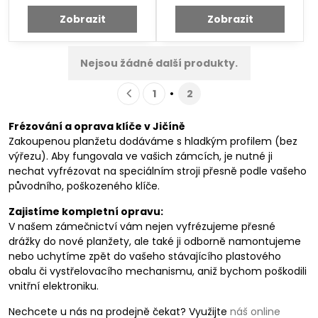
Zobrazit
Zobrazit
Nejsou žádné další produkty.
1
2
Frézování a oprava klíče v Jičíně
Zakoupenou planžetu dodáváme s hladkým profilem (bez
výřezu). Aby fungovala ve vašich zámcích, je nutné ji
nechat vyfrézovat na speciálním stroji přesně podle vašeho
původního, poškozeného klíče.
Zajistíme kompletní opravu:
V našem zámečnictví vám nejen vyfrézujeme přesné
drážky do nové planžety, ale také ji odborně namontujeme
nebo uchytíme zpět do vašeho stávajícího plastového
obalu či vystřelovacího mechanismu, aniž bychom poškodili
vnitřní elektroniku.
Nechcete u nás na prodejně čekat? Využijte
náš online