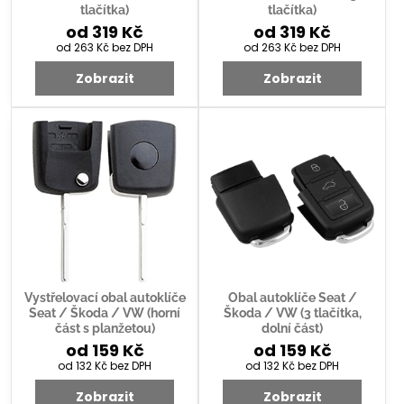
tlačítka)
tlačítka)
od 319 Kč
od 319 Kč
od 263 Kč
bez DPH
od 263 Kč
bez DPH
Zobrazit
Zobrazit
Vystřelovací obal autoklíče
Obal autoklíče Seat /
Seat / Škoda / VW (horní
Škoda / VW (3 tlačítka,
část s planžetou)
dolní část)
od 159 Kč
od 159 Kč
od 132 Kč
bez DPH
od 132 Kč
bez DPH
Zobrazit
Zobrazit