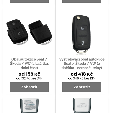
Obal autoklíče Seat /
Vystřelovací obal autoklíče
Škoda / VW (2 tlačítka,
Seat / Škoda / VW (2
dolní část)
tlačítka - nerozdělitelný)
od 159 Kč
od 418 Kč
od 132 Kč
bez DPH
od 346 Kč
bez DPH
Zobrazit
Zobrazit