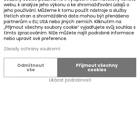
webu, k analýze jeho výkonu a ke shromažďování údajů o
Zamecky.cz
jeho používání. Můžeme k tomu použít nástroje a služby
třetích stran a shromážděná data mohou být přenášena
Zámečnická pohotovost
partnerům v EU, USA nebo jiných zemích. Kliknutím na
„Přijmout všechny soubory cookie“ vyjadřujete svůj souhlas s
+420 606 783 900
tímto zpracováním. Níže můžete najít podrobné informace
Cenové kalkulace, objednávky
nebo upravit své preference.
Michal Švarc
Zásady ochrany soukromí
michal.svarc@zamecky.cz
+420 723 470 244
Obchod Jičín, Nerudova 45
Odmítnout
Přijmout všechny
vše
cookies
Ivo Švarc
+420 774 301 333
Ukázat podrobnosti
info@zamecky.cz
Výroba Autoklíčů, servisní technik FAB
Adam Zeman
+420 602 656 684
adam.zeman@zamecky.cz
Zamecky.cz/
Napište nám