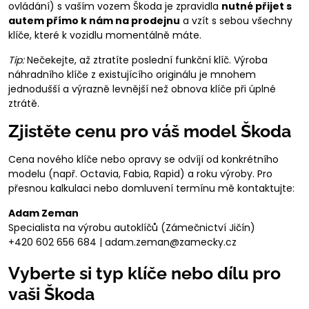
ovládání) s vaším vozem Škoda je zpravidla
nutné přijet s
autem přímo k nám na prodejnu
a vzít s sebou všechny
klíče, které k vozidlu momentálně máte.
Tip:
Nečekejte, až ztratíte poslední funkční klíč. Výroba
náhradního klíče z existujícího originálu je mnohem
jednodušší a výrazně levnější než obnova klíče při úplné
ztrátě.
Zjistěte cenu pro váš model Škoda
Cena nového klíče nebo opravy se odvíjí od konkrétního
modelu (např. Octavia, Fabia, Rapid) a roku výroby. Pro
přesnou kalkulaci nebo domluvení termínu mě kontaktujte:
Adam Zeman
Specialista na výrobu autoklíčů (Zámečnictví Jičín)
+420 602 656 684 | adam.zeman@zamecky.cz
Vyberte si typ klíče nebo dílu pro
vaši Škoda