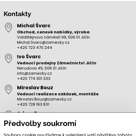
Kontakty
Michal Švarc
Obchod, cenové nabídky, výroba
Valdštějnovo náměstí 99, 506 01 Jičín
Michal.Svarc@zamecky.cz
+420 723 470 244
Ivo Švarc
Vedoucí prodejny Zámečnictví Jičín
Nerudova 45, 506 01 Jičín
info@zamecky.cz
+420 774 301 333
Miroslav Bouz
Vedoucí realizace zakázek, montáže
Miroslav.Bouz@zamecky.cz
+420 728 193 831
Adam Zeman
Výroba autoklíčů, technik pro oblast Jičín
Předvolby soukromí
adam.zeman@zamecky.cz
+420 602 656 684
Soubory cookie používáme k vylepšení vaší návštěvy tohoto