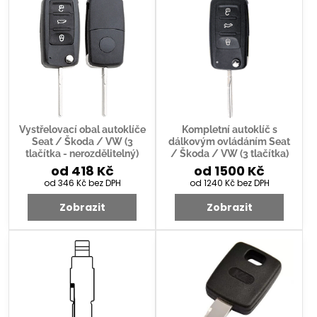
Vystřelovací obal autoklíče
Kompletní autoklíč s
Seat / Škoda / VW (3
dálkovým ovládáním Seat
tlačítka - nerozdělitelný)
/ Škoda / VW (3 tlačítka)
od 418 Kč
od 1500 Kč
od 346 Kč
bez DPH
od 1240 Kč
bez DPH
Zobrazit
Zobrazit