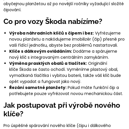
obyčejnou planžetou až po novější ročníky vyžadující složité
čipování.
Co pro vozy Škoda nabízíme?
Výroba náhradních klíčů s čipem i bez:
Vyfrézujeme
novou planžetu a nakódujeme imobilizér (čip) přesně pro
vaši řídící jednotku, abyste bez problémů nastartovali.
Klíče s dálkovým ovládáním:
Dodáme a spárujeme
nový klíč s integrovaným centrálním zamykáním.
Výměna prasklých obalů a tlačítek:
Originální
klíče Škoda se často ochodí. Vyměníme plastový obal,
vymačkaná tlačítka i vybitou baterii, takže váš klíč bude
opět vypadat a fungovat jako nový.
Řezání samotné planžety:
Pokud máte funkční čip a
potřebujete pouze vyfrézovat novou mechanickou část.
Jak postupovat při výrobě nového
klíče?
Pro úspěšné spárování nového klíče (čipu i dálkového