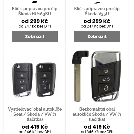
Klíč s přípravou pro čip
Klíč s přípravou pro čip
Škoda HU163SU
Škoda V35U
od 299 Kč
od 299 Kč
od 247 Kč
bez DPH
od 247 Kč
bez DPH
Zobrazit
Zobrazit
Vystřelovací obal autoklíče
Bezkontaktní obal
Seat / Škoda / VW (3
autoklíče Škoda / VW (3
tlačítka)
tlačítka)
od 419 Kč
od 419 Kč
od 346 Kč
bez DPH
od 346 Kč
bez DPH