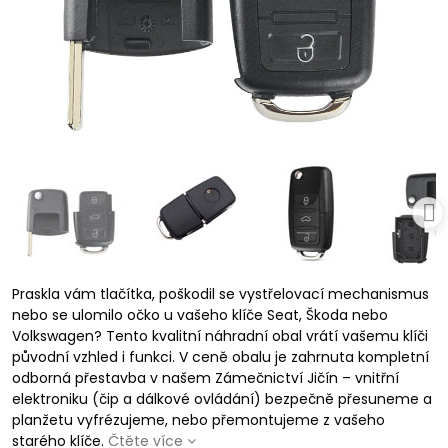
Praskla vám tlačítka, poškodil se vystřelovací mechanismus
nebo se ulomilo očko u vašeho klíče Seat, Škoda nebo
Volkswagen? Tento kvalitní náhradní obal vrátí vašemu klíči
původní vzhled i funkci. V ceně obalu je zahrnuta kompletní
odborná přestavba v našem Zámečnictví Jičín – vnitřní
elektroniku (čip a dálkové ovládání) bezpečně přesuneme a
planžetu vyfrézujeme, nebo přemontujeme z vašeho
starého klíče.
Čtěte více