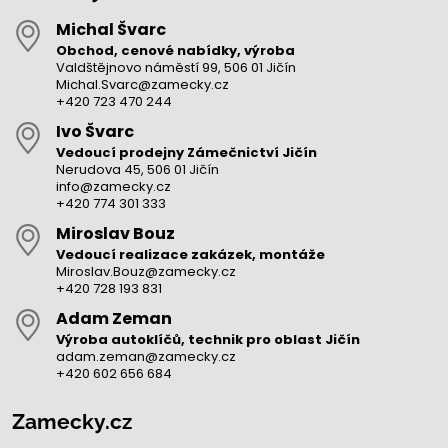
Michal Švarc
Obchod, cenové nabídky, výroba
Valdštějnovo náměstí 99, 506 01 Jičín
Michal.Svarc@zamecky.cz
+420 723 470 244
Ivo Švarc
Vedoucí prodejny Zámečnictví Jičín
Nerudova 45, 506 01 Jičín
info@zamecky.cz
+420 774 301 333
Miroslav Bouz
Vedoucí realizace zakázek, montáže
Miroslav.Bouz@zamecky.cz
+420 728 193 831
Adam Zeman
Výroba autoklíčů, technik pro oblast Jičín
adam.zeman@zamecky.cz
+420 602 656 684
Zamecky.cz