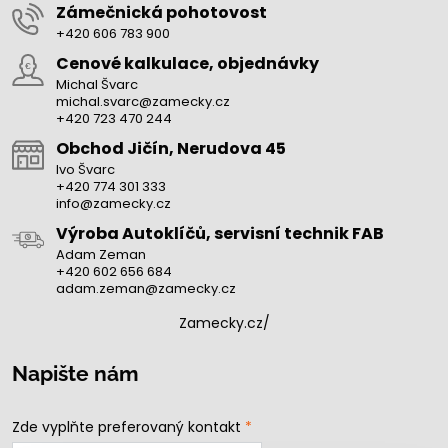
Zámečnická pohotovost
+420 606 783 900
Cenové kalkulace, objednávky
Michal Švarc
michal.svarc@zamecky.cz
+420 723 470 244
Obchod Jičín, Nerudova 45
Ivo Švarc
+420 774 301 333
info@zamecky.cz
Výroba Autoklíčů, servisní technik FAB
Adam Zeman
+420 602 656 684
adam.zeman@zamecky.cz
Zamecky.cz/
Napište nám
Zde vyplňte preferovaný kontakt
*