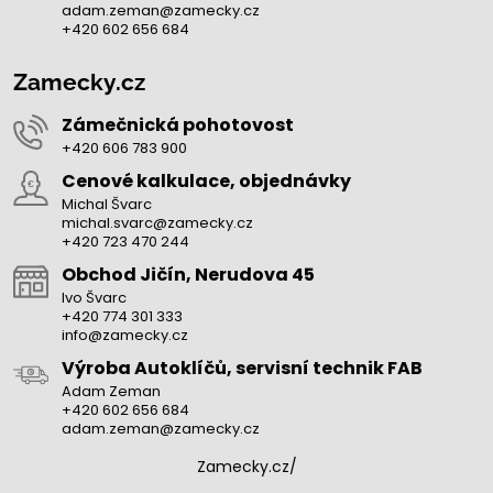
adam.zeman@zamecky.cz
+420 602 656 684
Zamecky.cz
Zámečnická pohotovost
+420 606 783 900
Cenové kalkulace, objednávky
Michal Švarc
michal.svarc@zamecky.cz
+420 723 470 244
Obchod Jičín, Nerudova 45
Ivo Švarc
+420 774 301 333
info@zamecky.cz
Výroba Autoklíčů, servisní technik FAB
Adam Zeman
+420 602 656 684
adam.zeman@zamecky.cz
Zamecky.cz/