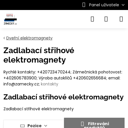
Panel uživatele
Dveřní elektromagnety
Zadlabací střihové
elektromagnety
Rychlé kontakty: +420723470244; Zámečnická pohotovost:
+402606783900; Výroba autoklíčů +420602656684; email:
info@zamecky.cz;
kontakty
Zadlabací střihové elektromagnety
Zadlabací střihové elektromagnety
Filtrování
Pozice
produktů