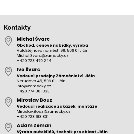
Kontakty
Michal Švarc
Obchod, cenové nabídky, výroba
Valdštějnovo náměstí 99, 506 01 Jičín
Michal.Svarc@zamecky.cz
+420 723 470 244
Ivo Švarc
Vedoucí prodejny Zámečnictví Jičín
Nerudova 45, 506 01 Jičín
info@zamecky.cz
+420 774 301 333
Miroslav Bouz
Vedoucí realizace zakázek, montáže
Miroslav.Bouz@zamecky.cz
+420 728 193 831
Adam Zeman
Výroba autoklíčů, technik pro oblast Jičín