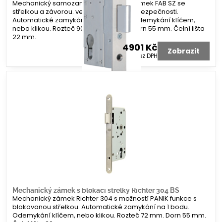
Mechanický samozamykací hluboký zámek FAB SZ se
střelkou a závorou. ve 3., nebo 4. třídě bezpečnosti.
Automatické zamykání na 2 bodech. Odemykání klíčem,
nebo klikou. Rozteč 90, nebo 92 mm. Dorn 55 mm. Čelní lišta
22 mm.
4901 Kč
Zobrazit
4050 Kč
bez DPH
Mechanický zámek s blokací střelky Richter 304 BS
Mechanický zámek Richter 304 s možností PANIK funkce s
blokovanou střelkou. Automatické zamykání na 1 bodu.
Odemykání klíčem, nebo klikou. Rozteč 72 mm. Dorn 55 mm.