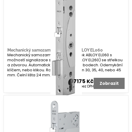
Mechanický samozamykací zámek ABLOY EL060
Mechanický samozamykací úzký zámek ABLOY EL060 s
možností signalizace stavů zámku (ABLOY EL260) se střelkou
a závorou. Automatické zamykání na 2 bodech. Odemykání
klíčem, nebo klikou. Rozteč 92 mm. Dorn 30, 35, 40, nebo 45
mm. Čelní lišta 24 mm.
7175 Kč
Zobrazit
5930 Kč
bez DPH