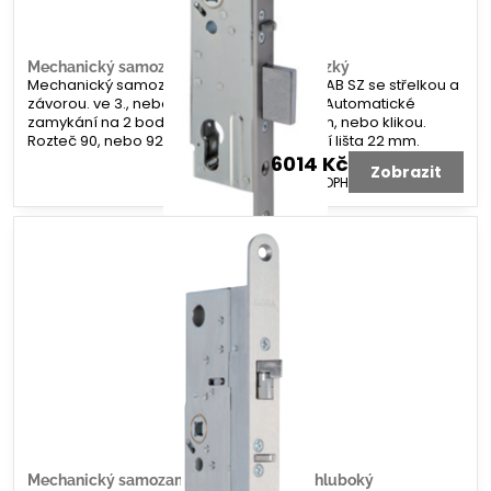
Mechanický samozamykací zámek FAB úzký
Mechanický samozamykací úzký zámek FAB SZ se střelkou a
závorou. ve 3., nebo 4. třídě bezpečnosti. Automatické
zamykání na 2 bodech. Odemykání klíčem, nebo klikou.
Rozteč 90, nebo 92 mm. Dorn 35 mm. Čelní lišta 22 mm.
6014 Kč
Zobrazit
4970 Kč
bez DPH
Mechanický samozamykací zámek FAB hluboký