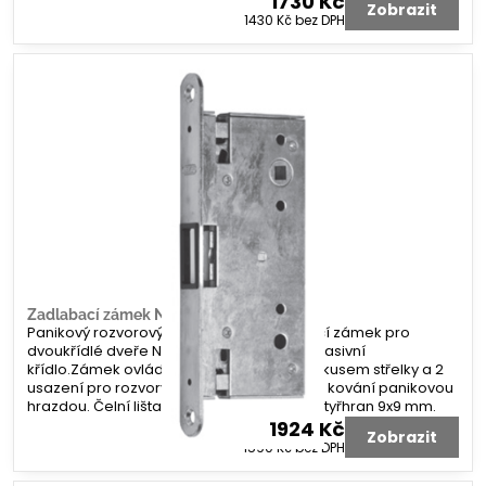
1730 Kč
Zobrazit
1430 Kč
bez DPH
Zadlabací zámek NEMEF 1921
Panikový rozvorový mechanický zadlabací zámek pro
dvoukřídlé dveře NEMEF 1921 hluboký pro pasivní
křídlo.Zámek ovládaný čtyřhranem s protikusem střelky a 2
usazení pro rozvory. Určeno pro panikové kování panikovou
hrazdou. Čelní lišta 24 mm. Dorn 65 mm. Čtyřhran 9x9 mm.
1924 Kč
Zobrazit
1590 Kč
bez DPH