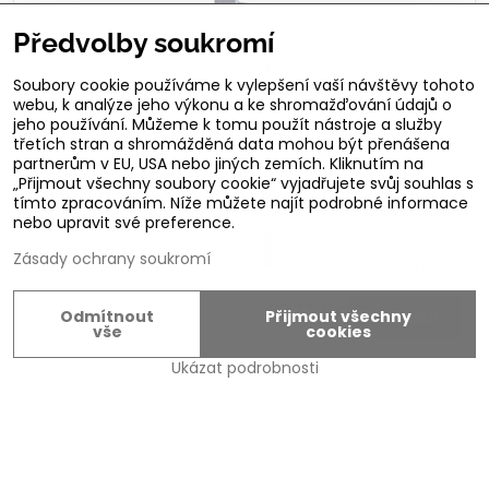
Předvolby soukromí
Soubory cookie používáme k vylepšení vaší návštěvy tohoto
webu, k analýze jeho výkonu a ke shromažďování údajů o
jeho používání. Můžeme k tomu použít nástroje a služby
třetích stran a shromážděná data mohou být přenášena
partnerům v EU, USA nebo jiných zemích. Kliknutím na
Zadlabací zámek NEMEF 1905
„Přijmout všechny soubory cookie“ vyjadřujete svůj souhlas s
Panikový mechanický zadlabací zámek pro dvoukřídlé
tímto zpracováním. Níže můžete najít podrobné informace
dveře NEMEF 1901 úzký pro aktivní křídlo.Zámek ovládaný
nebo upravit své preference.
cylindrickou vložkou a čtyřhranem, se střelkou. Určeno pro
panikové kování s klikou, koulí nebo panikovou hrazdou.
Zásady ochrany soukromí
Čelní lišta 24 mm. Rozteč 72 mm. Dorn 40 mm. Čtyřhran 9x9
mm.
2723 Kč
Odmítnout
Přijmout všechny
Zobrazit
2250 Kč
bez DPH
vše
cookies
Ukázat podrobnosti