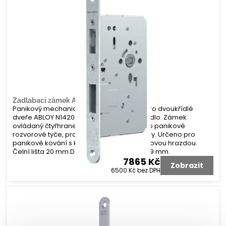
Zadlabací zámek ABLOY N1420
Panikový mechanický zadlabací zámek pro dvoukřídlé
dveře ABLOY N1420 hluboký pro pasivní křídlo. Zámek
ovládaný čtyřhranem, se 2 uchyceními pro panikové
rozvorové tyče, protikusem střelky a závory. Určeno pro
panikové kování s klikou, koulí nebo panikovou hrazdou.
Čelní lišta 20 mm.Dorn 65 mm. Čtyřhran 9x9 mm.
7865 Kč
Zobrazit
6500 Kč
bez DPH