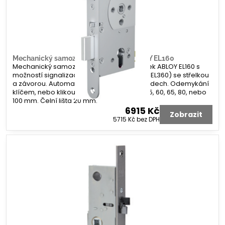
Mechanický samozamykací zámek ABLOY EL160
Mechanický samozamykací hluboký zámek ABLOY EL160 s
možností signalizace stavů zámku (ABLOY EL360) se střelkou
a závorou. Automatické zamykání na 2 bodech. Odemykání
klíčem, nebo klikou. Rozteč 72 mm. Dorn 55, 60, 65, 80, nebo
100 mm. Čelní lišta 20 mm.
6915 Kč
Zobrazit
5715 Kč
bez DPH