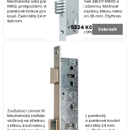
Mechanický úzký panikový zadlabací zámek ABLOY N1600 a
N1612, protipožární, vložkový se střelkou a závorou. Možnost
panikové funkce pro panikové kování s hrazdou, klikou, nebo
koulí. Čelní lišta 24 mm. Rozteč 92mm. Dorn 35 mm. Čtyřhran
9x9 mm.
5324 Kč
Zobrazit
4400 Kč
bez DPH
Zadlabací zámek NEMEF 9670
Mechanický zadlabací zámek NEMEF 9670, panikový,
vložkový se střelkou a závorou. Určeno pro panikové kování
s klikou, koulí nebo panikovou hrazdou. Čelní lišta 24 mm.