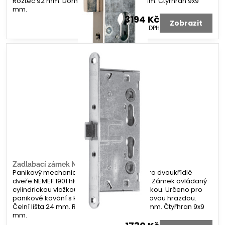
Rozteč 92 mm. Dorn 30, 35, 40, nebo 45 mm. Čtyřhran 9x9
mm.
3194 Kč
Zobrazit
2640 Kč
bez DPH
Zadlabací zámek NEMEF 1901
Panikový mechanický zadlabací zámek pro dvoukřídlé
dveře NEMEF 1901 hluboký pro aktivní křídlo.Zámek ovládaný
cylindrickou vložkou a čtyřhranem, se střelkou. Určeno pro
panikové kování s klikou, koulí nebo panikovou hrazdou.
Čelní lišta 24 mm. Rozteč 72 mm. Dorn 65 mm. Čtyřhran 9x9
mm.