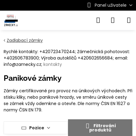
Panel uživatele
Zadlabací zámky
Rychlé kontakty: +420723470244; Zámečnická pohotovost:
+402606783900; Výroba autoklíčů +420602656684; email:
info@zamecky.cz;
kontakty
Panikové zámky
Zámky certifikované pro provoz na únikových východech. Při
stisku kliky, nebo panikové hrazdy, ve směru únikové cesty
se zámek vždy odemkne a otevře. Dle normy ČSN EN 1627 a
normy ČSN EN 179.
Filtrování
Pozice
produktů