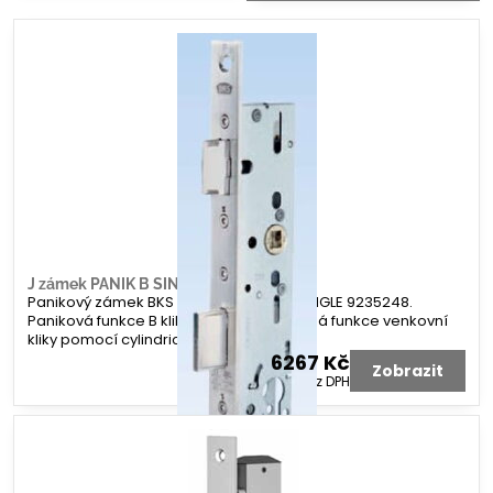
J zámek PANIK B SINGLE 9235248
Panikový zámek BKS J zámek PANIK B SINGLE 9235248.
Paniková funkce B klika-klika. Nastavitelná funkce venkovní
kliky pomocí cylindrické vložky.
6267 Kč
Zobrazit
5179 Kč
bez DPH