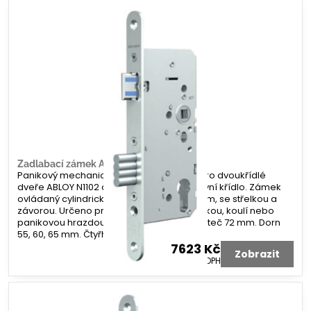
Zadlabací zámek ABLOY N1102 a N1114
Panikový mechanický zadlabací zámek pro dvoukřídlé
dveře ABLOY N1102 a N1114 hluboký pro aktivní křídlo. Zámek
ovládaný cylindrickou vložkou a čtyřhranem, se střelkou a
závorou. Určeno pro panikové kování s klikou, koulí nebo
panikovou hrazdou. Čelní lišta 20 mm. Rozteč 72 mm. Dorn
55, 60, 65 mm. Čtyřhran 9x9 mm.
7623 Kč
Zobrazit
6300 Kč
bez DPH