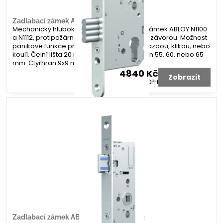
Zadlabací zámek ABLOY N1100 a N1112
Mechanický hluboký panikový zadlabací zámek ABLOY N1100
a N1112, protipožární, vložkový se střelkou a závorou. Možnost
panikové funkce pro panikové kování s hrazdou, klikou, nebo
koulí. Čelní lišta 20 mm. Rozteč 72 mm. Dorn 55, 60, nebo 65
mm. Čtyřhran 9x9 mm.
4840 Kč
Zobrazit
4000 Kč
bez DPH
Zadlabací zámek ABLOY N1600 a N1612