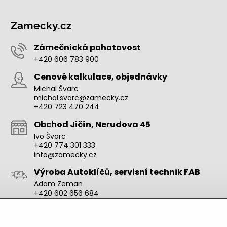
Zamecky.cz
Zámečnická pohotovost
+420 606 783 900
Cenové kalkulace, objednávky
Michal Švarc
michal.svarc@zamecky.cz
+420 723 470 244
Obchod Jičín, Nerudova 45
Ivo Švarc
+420 774 301 333
info@zamecky.cz
Výroba Autoklíčů, servisní technik FAB
Adam Zeman
+420 602 656 684
adam.zeman@zamecky.cz
Zamecky.cz/