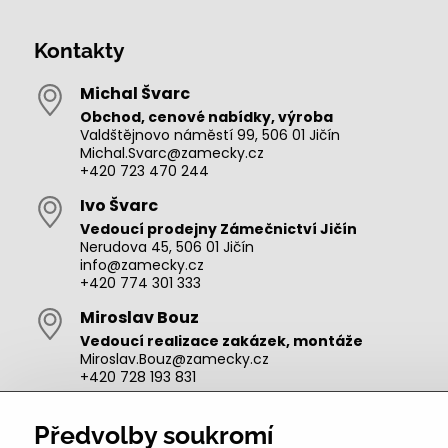
Kontakty
Michal Švarc
Obchod, cenové nabídky, výroba
Valdštějnovo náměstí 99, 506 01 Jičín
Michal.Svarc@zamecky.cz
+420 723 470 244
Ivo Švarc
Vedoucí prodejny Zámečnictví Jičín
Nerudova 45, 506 01 Jičín
info@zamecky.cz
+420 774 301 333
Miroslav Bouz
Vedoucí realizace zakázek, montáže
Miroslav.Bouz@zamecky.cz
+420 728 193 831
Adam Zeman
Předvolby soukromí
Výroba autoklíčů, technik pro oblast Jičín