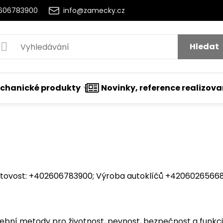
2606783900
info@zamecky.cz
Hledat
chanické produkty
Novinky, reference realizov
ovost: +402606783900; Výroba autoklíčů +420602656684
ební metody pro životnost, pevnost, bezpečnost a funkc