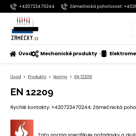
+420723470244
Zámečnická pohotovost: +40
Úvod
Mechanické produkty
Elektrome
Úvod
Produkty
Normy
EN 12209
EN 12209
Rychlé kontakty: +420723470244; Zámečnická pohot
Tato norma specifikuje požadavky a zkuš