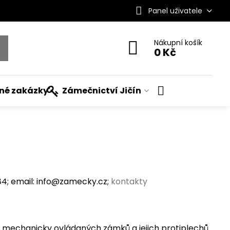
Panel uživatele
Nákupní košík
0 Kč
ané zakázky
Zámečnictví Jičín
; email: info@zamecky.cz;
kontakty
i mechanicky ovládaných zámků a jejich protiplechů