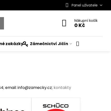
Panel uživatele
Nákupní košík
0 Kč
ané zakázky
Zámečnictví Jičín
; email: info@zamecky.cz;
kontakty