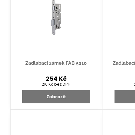
Zadlabací zámek FAB 5210
Zadlabac
254 Kč
210 Kč
bez DPH
Zobrazit