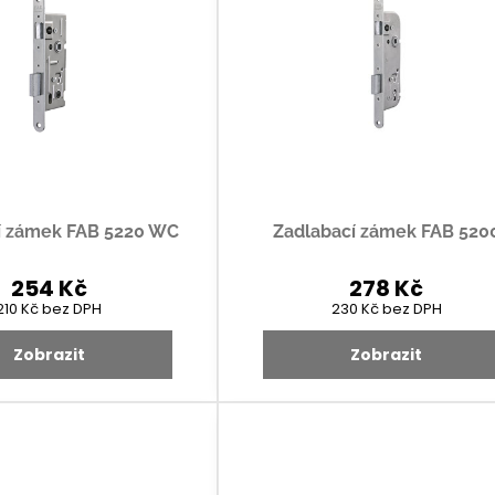
í zámek FAB 5220 WC
Zadlabací zámek FAB 520
254 Kč
278 Kč
210 Kč
bez DPH
230 Kč
bez DPH
Zobrazit
Zobrazit