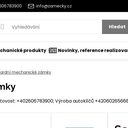
2606783900
info@zamecky.cz
Hledat
chanické produkty
Novinky, reference realizov
dardní mechanické zámky
ámky
ovost: +402606783900; Výroba autoklíčů +420602656684