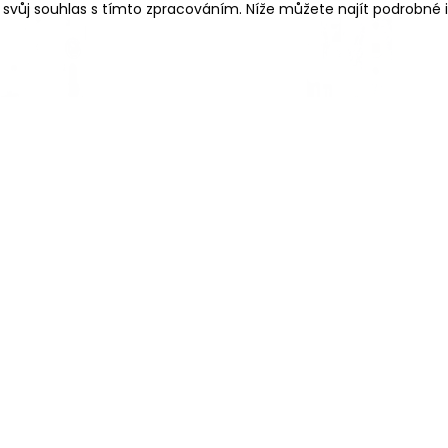
e svůj souhlas s tímto zpracováním. Níže můžete najít podrobn
cí zámek NEMEF 1901
Zadlabací zámek NEMEF 19
1730 Kč
1924 Kč
430 Kč
bez DPH
1590 Kč
bez DPH
Zobrazit
Zobrazit