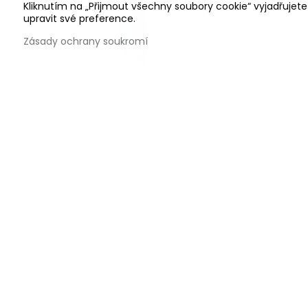
Kliknutím na „Přijmout všechny soubory cookie“ vyjadřujet
upravit své preference.
Zásady ochrany soukromí
Zadlabací zámek NEMEF 9670
Zadlaba
3194 Kč
2640 Kč
bez DPH
1
Zobrazit