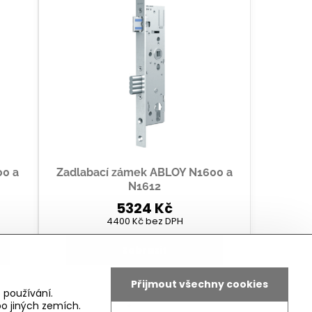
00 a
Zadlabací zámek ABLOY N1600 a
N1612
5324 Kč
4400 Kč
bez DPH
Zobrazit
Přijmout všechny cookies
 používání.
o jiných zemích.