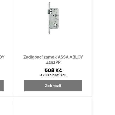
LOY
Zadlabací zámek ASSA ABLOY
4292PP
508 Kč
420 Kč
bez DPH
Zobrazit