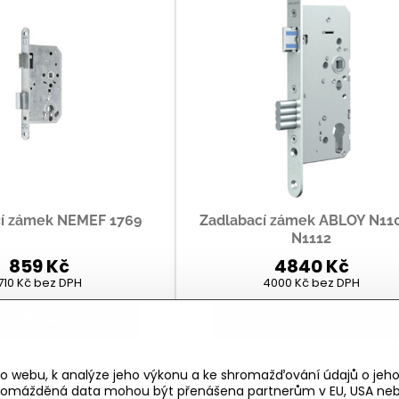
cí zámek NEMEF 1769
Zadlabací zámek ABLOY N11
N1112
859 Kč
4840 Kč
710 Kč
bez DPH
4000 Kč
bez DPH
Zobrazit
Zobrazit
o webu, k analýze jeho výkonu a ke shromažďování údajů o jeho
shromážděná data mohou být přenášena partnerům v EU, USA neb