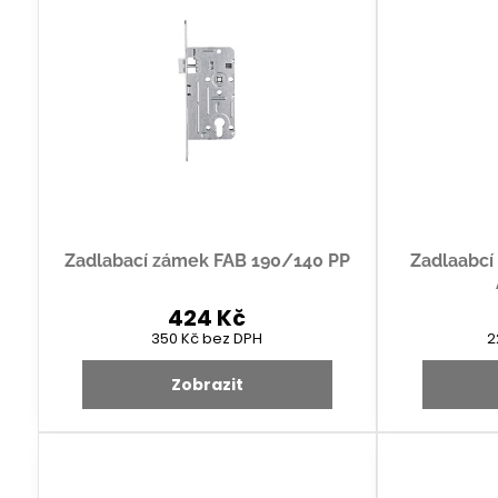
Zadlabací zámek FAB 190/140 PP
Zadlaabcí
424 Kč
350 Kč
bez DPH
2
Zobrazit