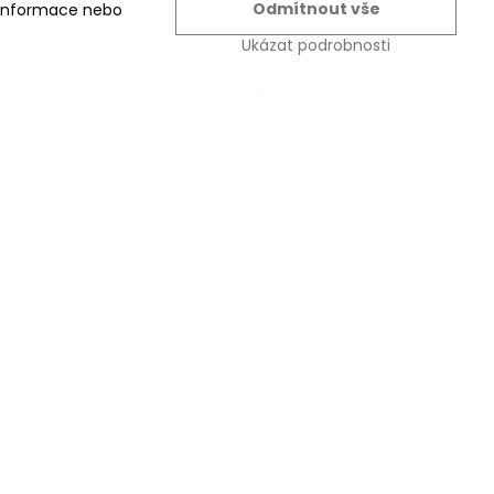
Odmítnout vše
é informace nebo
Ukázat podrobnosti
21
Zadlabací zámek ABLOY N1102 a
N1114
7623 Kč
6300 Kč
bez DPH
Zobrazit