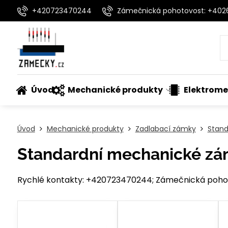
+420723470244
Zámečnická pohotovost: +40
Úvod
Mechanické produkty
Elektrome
Úvod
Mechanické produkty
Zadlabací zámky
Stan
Standardní mechanické z
Rychlé kontakty: +420723470244; Zámečnická pohot