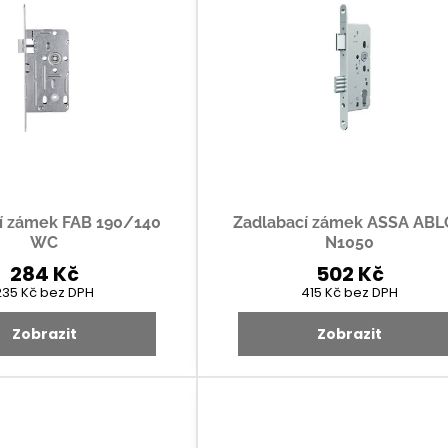
í zámek FAB 190/140
Zadlabací zámek ASSA AB
WC
N1050
284 Kč
502 Kč
235 Kč
bez DPH
415 Kč
bez DPH
Zobrazit
Zobrazit