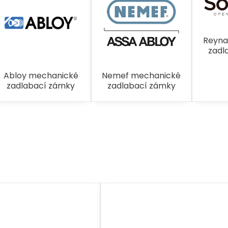
Reyna
zadl
Abloy mechanické
Nemef mechanické
zadlabací zámky
zadlabací zámky