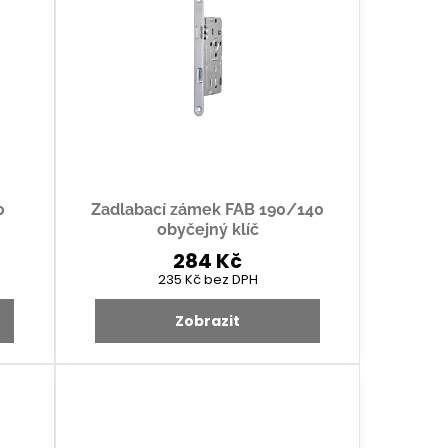
0
Zadlabací zámek FAB 190/140
obyčejný klíč
284 Kč
235 Kč
bez DPH
Zobrazit