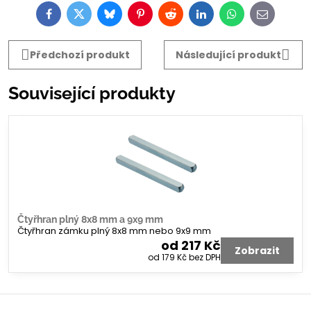
Facebook
Twitter
Bluesky
Pinterest
Reddit
LinkedIn
WhatsApp
E-
mail
Předchozí produkt
Následující produkt
Související produkty
Čtyřhran plný 8x8 mm a 9x9 mm
Čtyřhran zámku plný 8x8 mm nebo 9x9 mm
od 217 Kč
Zobrazit
od 179 Kč
bez DPH