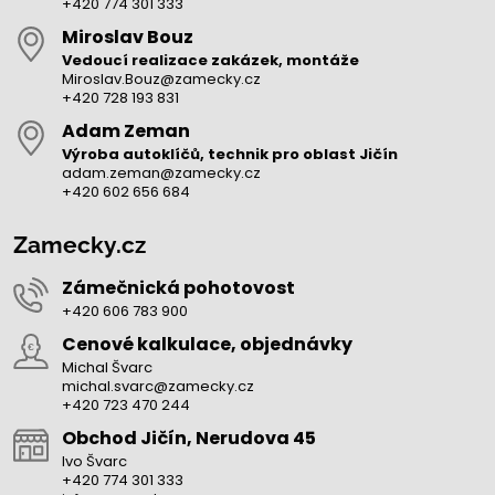
+420 774 301 333
Miroslav Bouz
Vedoucí realizace zakázek, montáže
Miroslav.Bouz@zamecky.cz
+420 728 193 831
Adam Zeman
Výroba autoklíčů, technik pro oblast Jičín
adam.zeman@zamecky.cz
+420 602 656 684
Zamecky.cz
Zámečnická pohotovost
+420 606 783 900
Cenové kalkulace, objednávky
Michal Švarc
michal.svarc@zamecky.cz
+420 723 470 244
Obchod Jičín, Nerudova 45
Ivo Švarc
+420 774 301 333