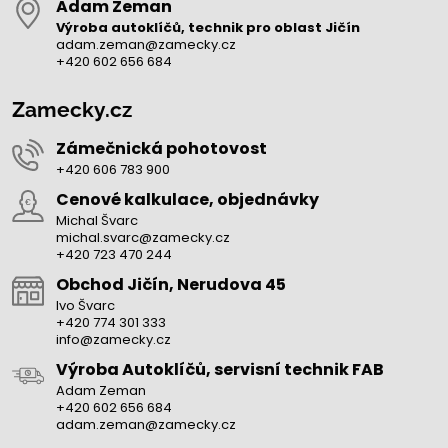
Adam Zeman
Výroba autoklíčů, technik pro oblast Jičín
adam.zeman@zamecky.cz
+420 602 656 684
Zamecky.cz
Zámečnická pohotovost
+420 606 783 900
Cenové kalkulace, objednávky
Michal Švarc
michal.svarc@zamecky.cz
+420 723 470 244
Obchod Jičín, Nerudova 45
Ivo Švarc
+420 774 301 333
info@zamecky.cz
Výroba Autoklíčů, servisní technik FAB
Adam Zeman
+420 602 656 684
adam.zeman@zamecky.cz