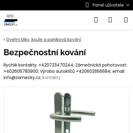
Panel uživatele
Dveřní kliky, koule a paniková kování
Bezpečnostní kování
Rychlé kontakty: +420723470244; Zámečnická pohotovost:
+402606783900; Výroba autoklíčů +420602656684; email:
info@zamecky.cz;
kontakty