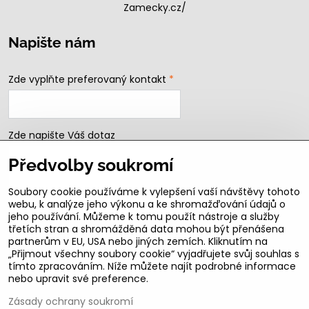
Zamecky.cz/
Napište nám
Zde vyplňte preferovaný kontakt
*
Zde napište Váš dotaz
Předvolby soukromí
Soubory cookie používáme k vylepšení vaší návštěvy tohoto
webu, k analýze jeho výkonu a ke shromažďování údajů o
jeho používání. Můžeme k tomu použít nástroje a služby
třetích stran a shromážděná data mohou být přenášena
partnerům v EU, USA nebo jiných zemích. Kliknutím na
„Přijmout všechny soubory cookie“ vyjadřujete svůj souhlas s
Odeslat
tímto zpracováním. Níže můžete najít podrobné informace
nebo upravit své preference.
B2b podmínky pro registrované partnery
Zásady ochrany soukromí