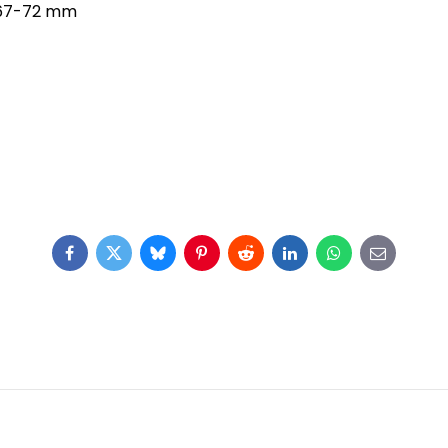
y 67-72 mm
Facebook
Twitter
Bluesky
Pinterest
Reddit
LinkedIn
WhatsApp
E-
mail