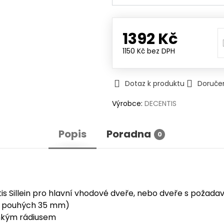
1392 Kč
1150 Kč
bez DPH
Dotaz k produktu
Doruče
Výrobce:
DECENTIS
Popis
Poradna
0
s Sillein pro hlavní vhodové dveře, nebo dveře s požad
ka pouhých 35 mm)
ehkým rádiusem