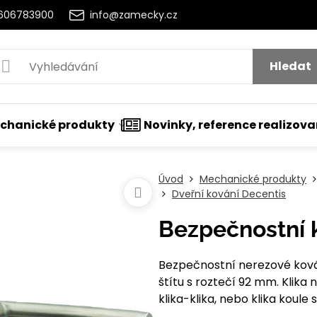
2606783900
info@zamecky.cz
Hledat
chanické produkty
Novinky, reference realizov
Úvod
Mechanické produkty
Dveřní kování Decentis
Bezpečnostní k
Bezpečnostní nerezové kován
štítu s roztečí 92 mm. Klika 
klika-klika, nebo klika koule