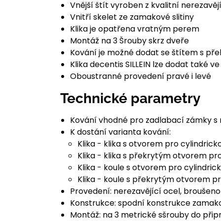
Vnější štít vyroben z kvalitní nerezavějí
Vnitří skelet ze zamakové slitiny
Klika je opatřena vratným perem
Montáž na 3 Šrouby skrz dveře
Kování je možné dodat se štítem s pře
Klika decentis SILLEIN lze dodat také v
Oboustranné provedení pravé i levé
Technické parametry
Kování vhodné pro zadlabací zámky s
K dostání varianta kování:
Klika - klika s otvorem pro cylindric
Klika - klika s překrytým otvorem pr
Klika - koule s otvorem pro cylindric
Klika - koule s překrytým otvorem pr
Provedení: nerezavějící ocel, broušeno
Konstrukce: spodní konstrukce zamakov
Montáž: na 3 metrické sšrouby do přip