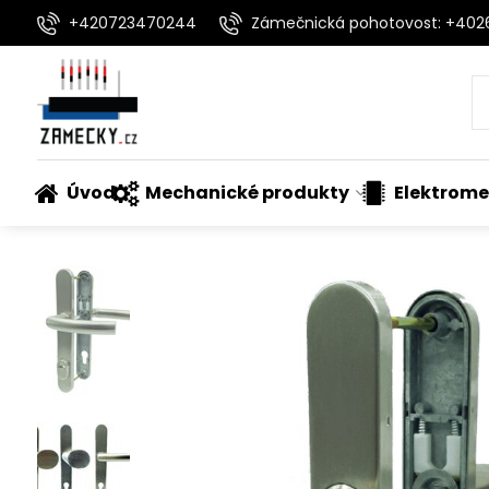
+420723470244
Zámečnická pohotovost: +40
Úvod
Mechanické produkty
Elektrome