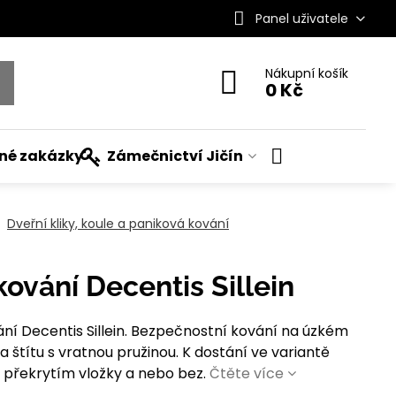
Panel uživatele
Nákupní košík
0 Kč
ané zakázky
Zámečnictví Jičín
Dveřní kliky, koule a paniková kování
ování Decentis Sillein
í Decentis Sillein. Bezpečnostní kování na úzkém
na štítu s vratnou pružinou. K dostání ve variantě
 s překrytím vložky a nebo bez.
Čtěte více