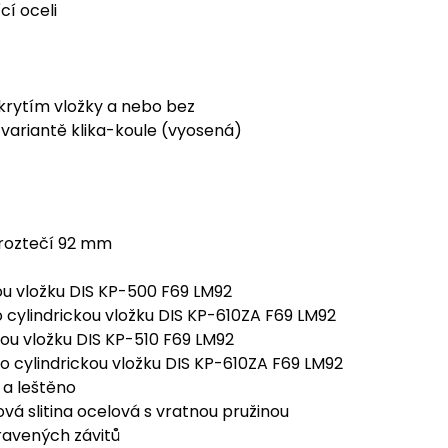
cí oceli
krytím vložky a nebo bez
e variantě klika-koule (vyosená)
 roztečí 92 mm
kou vložku DIS KP-500 F69 LM92
o cylindrickou vložku DIS KP-610ZA F69 LM92
kou vložku DIS KP-510 F69 LM92
o cylindrickou vložku DIS KP-610ZA F69 LM92
 a leštěno
á slitina ocelová s vratnou pružinou
ravených závitů