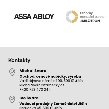
Kontakty
Michal Švarc
Obchod, cenové nabídky, výroba
Valdštějnovo náměstí 99, 506 01 Jičín
Michal.Svarc@zamecky.cz
+420 723 470 244
Ivo Švarc
Vedoucí prodejny Zámečnictví Jičín
Nerudova 45, 506 01 Jičín