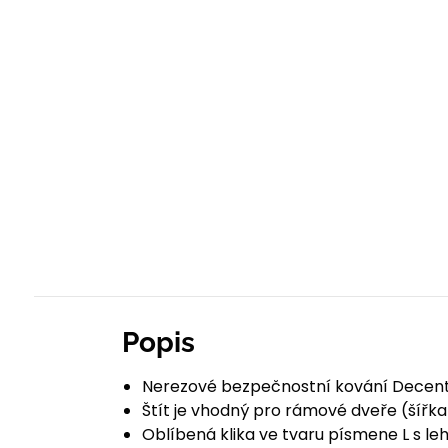
Popis
Nerezové bezpečnostní kování Decenti
Štít je vhodný pro rámové dveře (šíř
Oblíbená klika ve tvaru písmene L s l