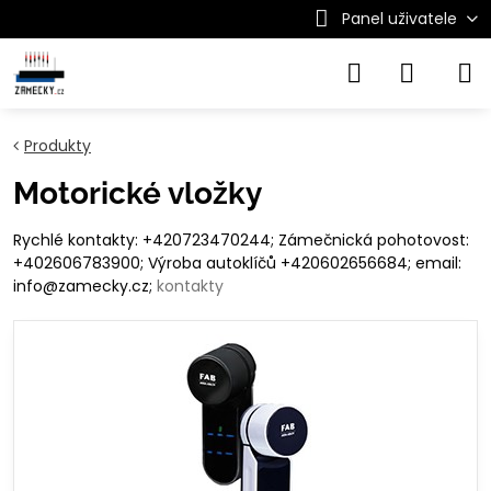
Panel uživatele
Produkty
Motorické vložky
Rychlé kontakty: +420723470244; Zámečnická pohotovost:
+402606783900; Výroba autoklíčů +420602656684; email:
info@zamecky.cz;
kontakty