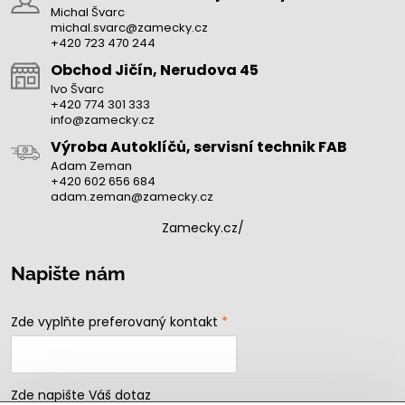
Michal Švarc
michal.svarc@zamecky.cz
+420 723 470 244
Obchod Jičín, Nerudova 45
Ivo Švarc
+420 774 301 333
info@zamecky.cz
Výroba Autoklíčů, servisní technik FAB
Adam Zeman
+420 602 656 684
adam.zeman@zamecky.cz
Zamecky.cz/
Napište nám
Zde vyplňte preferovaný kontakt
*
Zde napište Váš dotaz