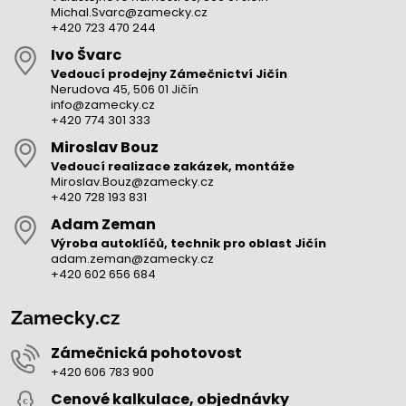
Michal.Svarc@zamecky.cz
+420 723 470 244
Ivo Švarc
Vedoucí prodejny Zámečnictví Jičín
Nerudova 45, 506 01 Jičín
info@zamecky.cz
+420 774 301 333
Miroslav Bouz
Vedoucí realizace zakázek, montáže
Miroslav.Bouz@zamecky.cz
+420 728 193 831
Adam Zeman
Výroba autoklíčů, technik pro oblast Jičín
adam.zeman@zamecky.cz
+420 602 656 684
Zamecky.cz
Zámečnická pohotovost
+420 606 783 900
Cenové kalkulace, objednávky