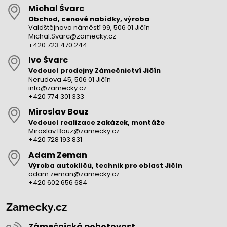
Michal Švarc
Obchod, cenové nabídky, výroba
Valdštějnovo náměstí 99, 506 01 Jičín
Michal.Svarc@zamecky.cz
+420 723 470 244
Ivo Švarc
Vedoucí prodejny Zámečnictví Jičín
Nerudova 45, 506 01 Jičín
info@zamecky.cz
+420 774 301 333
Miroslav Bouz
Vedoucí realizace zakázek, montáže
Miroslav.Bouz@zamecky.cz
+420 728 193 831
Adam Zeman
Výroba autoklíčů, technik pro oblast Jičín
adam.zeman@zamecky.cz
+420 602 656 684
Zamecky.cz
Zámečnická pohotovost