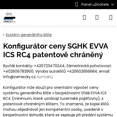
Panel uživatele
Systém generálního klíče
Konfigurátor ceny SGHK EVVA
ICS RC4 patentově chráněný
Rychlé kontakty: +420723470244; Zámečnická pohotovost:
+402606783900; Výroba autoklíčů +420602656684; email:
info@zamecky.cz;
kontakty
Konfigurátor níže slouží pro orientační výpočet ceny
systému generálního klíče v bezpečnostní třídě EVVA ICS
RC4 (minimum, které uznávají tuzemské pojišťovny), s
patentově chráněným klíčem. To znamená, že kopie klíčů
mohou objednávat jen kompetentní osoby, uvedené v
bezpečnostní dohodě, která se sepisuje při předání systému