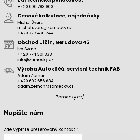
+420 606 783 900
Cenové kalkulace, objednávky
Michal Švarc
michal.svarc@zamecky.cz
+420 723 470 244
Obchod Jičín, Nerudova 45
Ivo Švarc
+420 774 301 333
info@zamecky.cz
Výroba Autoklíčů, servisní technik FAB
Adam Zeman
+420 602 656 684
adam.zeman@zamecky.cz
Zamecky.cz/
Napište nám
Zde vyplňte preferovaný kontakt
*