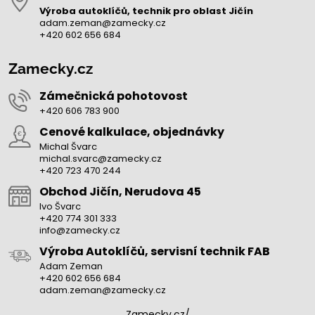
Výroba autoklíčů, technik pro oblast Jičín
adam.zeman@zamecky.cz
+420 602 656 684
Zamecky.cz
Zámečnická pohotovost
+420 606 783 900
Cenové kalkulace, objednávky
Michal Švarc
michal.svarc@zamecky.cz
+420 723 470 244
Obchod Jičín, Nerudova 45
Ivo Švarc
+420 774 301 333
info@zamecky.cz
Výroba Autoklíčů, servisní technik FAB
Adam Zeman
+420 602 656 684
adam.zeman@zamecky.cz
Zamecky.cz/