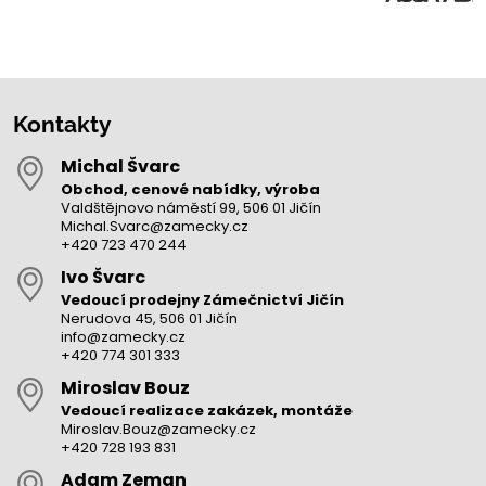
Kontakty
Michal Švarc
Obchod, cenové nabídky, výroba
Valdštějnovo náměstí 99, 506 01 Jičín
Michal.Svarc@zamecky.cz
+420 723 470 244
Ivo Švarc
Vedoucí prodejny Zámečnictví Jičín
Nerudova 45, 506 01 Jičín
info@zamecky.cz
+420 774 301 333
Miroslav Bouz
Vedoucí realizace zakázek, montáže
Miroslav.Bouz@zamecky.cz
+420 728 193 831
Adam Zeman