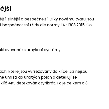
ější
í, silnější a bezpečnější. Díky novému tvaru jsou
ší bezpečnostní třídy dle normy EN-1303:2015. Co
truktovované uzamykací systémy.
h, které jsou vyfrézovány do klíče. Již nejsou
ě umístí do určitých poloh a detekují se
klíč 4KS detekován čtyřikrát. To je celkem o 3