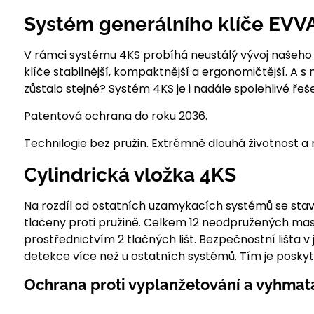
Systém generálního klíče EVVA 4
V rámci systému 4KS probíhá neustálý vývoj našeho os
klíče stabilnější, kompaktnější a ergonomičtější. A 
zůstalo stejné? Systém 4KS je i nadále spolehlivé ře
Patentová ochrana do roku 2036.
Technilogie bez pružin. Extrémně dlouhá životnost
Cylindrická vložka 4KS
Na rozdíl od ostatních uzamykacích systémů se stavít
tlačeny proti pružině. Celkem 12 neodpružených masiv
prostřednictvím 2 tlačných lišt. Bezpečnostní lišta 
detekce více než u ostatních systémů. Tím je posky
Ochrana proti vyplanžetování a vyhmat
__