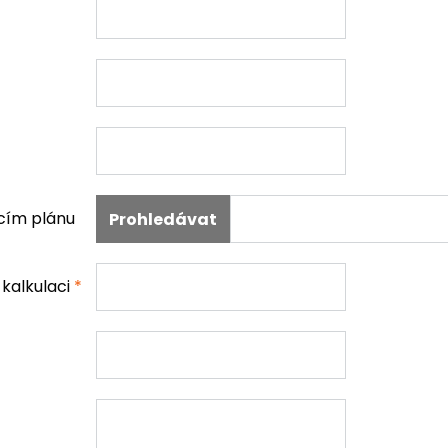
acím plánu
kalkulaci
*