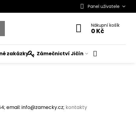
Panel uživatele
Nákupní košík
0 Kč
ané zakázky
Zámečnictví Jičín
; email: info@zamecky.cz;
kontakty