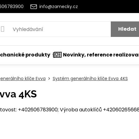
2606783900
info@zamecky.cz
Hledat
chanické produkty
Novinky, reference realizov
enerálního klíče Evva
Systém generálního klíče Evva 4KS
Evva 4KS
ovost: +402606783900; Výroba autoklíčů +420602656684