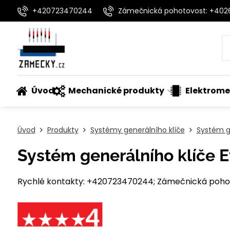
+420723470244
Zámečnická pohotovost: +40
Úvod
Mechanické produkty
Elektrome
Úvod
Produkty
Systémy generálního klíče
Systém g
Systém generálního klíče 
Rychlé kontakty: +420723470244; Zámečnická pohot