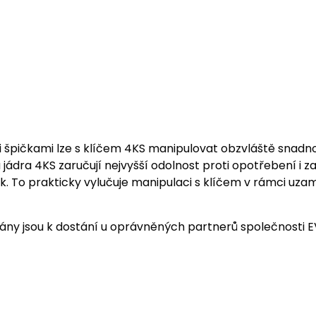
špičkami lze s klíčem 4KS manipulovat obzvláště snadno.
jádra 4KS zaručují nejvyšší odolnost proti opotřebení i z
žek. To prakticky vylučuje manipulaci s klíčem v rámci u
plány jsou k dostání u oprávněných partnerů společnosti 