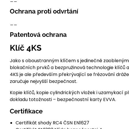
Ochrana proti odvrtání
__
Patentová ochrana
Klíč 4KS
Jako s oboustranným klíčem s jedinečně zaoblenými 
blokačních prvků a bezpružinová technologie klíčů a 
4KS je ale především překrývající se frézování drá
zaručuje nejvyšší bezpečnost.
Kopie klíčů, kopie cylindrických vložek i uzamykací 
dokladu totožnosti – bezpečnostní karty EVVA.
Certifikace
Certifikát shody RC4 ČSN EN1627