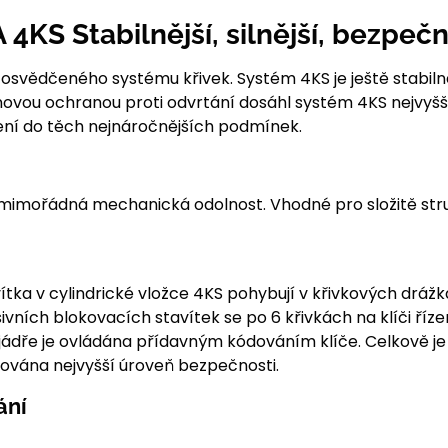
KS Stabilnější, silnější, bezpečn
vědčeného systému křivek. Systém 4KS je ještě stabilnějš
s novou ochranou proti odvrtání dosáhl systém 4KS nejvyš
šení do těch nejnáročnějších podmínek.
 a mimořádná mechanická odolnost. Vhodné pro složitě s
ka v cylindrické vložce 4KS pohybují v křivkových drážkác
ních blokovacích stavítek se po 6 křivkách na klíči řízen
v jádře je ovládána přídavným kódováním klíče. Celkově je 
tována nejvyšší úroveň bezpečnosti.
ání