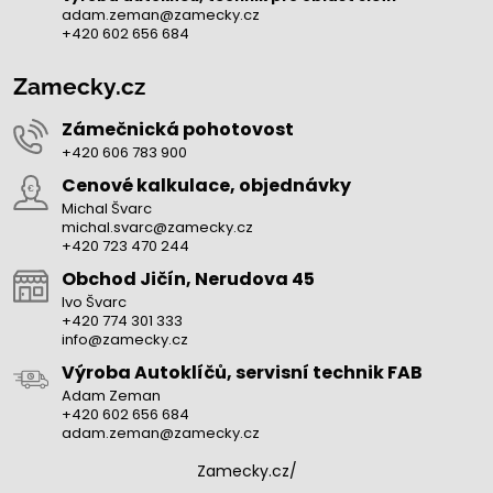
adam.zeman@zamecky.cz
+420 602 656 684
Zamecky.cz
Zámečnická pohotovost
+420 606 783 900
Cenové kalkulace, objednávky
Michal Švarc
michal.svarc@zamecky.cz
+420 723 470 244
Obchod Jičín, Nerudova 45
Ivo Švarc
+420 774 301 333
info@zamecky.cz
Výroba Autoklíčů, servisní technik FAB
Adam Zeman
+420 602 656 684
adam.zeman@zamecky.cz
Zamecky.cz/