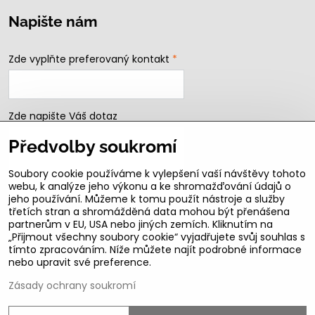
Napište nám
Zde vyplňte preferovaný kontakt
*
Zde napište Váš dotaz
Předvolby soukromí
Soubory cookie používáme k vylepšení vaší návštěvy tohoto
webu, k analýze jeho výkonu a ke shromažďování údajů o
jeho používání. Můžeme k tomu použít nástroje a služby
třetích stran a shromážděná data mohou být přenášena
partnerům v EU, USA nebo jiných zemích. Kliknutím na
„Přijmout všechny soubory cookie“ vyjadřujete svůj souhlas s
Odeslat
tímto zpracováním. Níže můžete najít podrobné informace
nebo upravit své preference.
B2b podmínky pro registrované partnery
Zásady ochrany soukromí