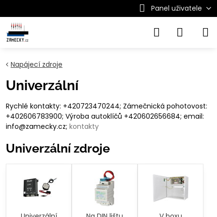
Panel uživatele
Napájecí zdroje
Univerzální
Rychlé kontakty: +420723470244; Zámečnická pohotovost:
+402606783900; Výroba autoklíčů +420602656684; email:
info@zamecky.cz;
kontakty
Univerzální zdroje
Univerzální
Na DIN lištu
V boxu