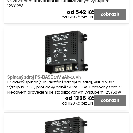
v uzavřeném provedení se stabilizovaným výstupem
12V/12W.
od 542 Kč
Zobrazit
od 448 Kč
bez DPH
Spínaný zdroj PS-BASE 13V 4Ah-16Ah
Přídavný spínaný Univerzální napájecí zdroj, vstup 230 V,
výstup 12 V DC, proudový odběr 4,2A - 16A. Pomocný zdroj v
klecovém provedení se stabilizovaným výstupem 12V/50W
od 1355 Kč
Zobrazit
od 1120 Kč
bez DPH