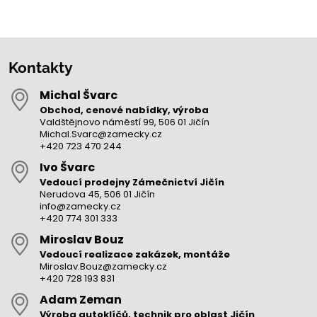
Kontakty
Michal Švarc
Obchod, cenové nabídky, výroba
Valdštějnovo náměstí 99, 506 01 Jičín
Michal.Svarc@zamecky.cz
+420 723 470 244
Ivo Švarc
Vedoucí prodejny Zámečnictví Jičín
Nerudova 45, 506 01 Jičín
info@zamecky.cz
+420 774 301 333
Miroslav Bouz
Vedoucí realizace zakázek, montáže
Miroslav.Bouz@zamecky.cz
+420 728 193 831
Adam Zeman
Výroba autoklíčů, technik pro oblast Jičín