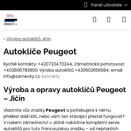
Panel uživatele
Výroba autoklíčů Jičín
Autoklíče Peugeot
Rychlé kontakty: +420723470244; Zámečnická pohotovost:
+402606783900; Výroba autoklíčů +420602656684; email:
info@zamecky.cz;
kontakty
Výroba a opravy autoklíčů Peugeot
– Jičín
Vlastníte vůz značky
Peugeot
a potřebujete k němu
přidělat další klíč, nebo vám ten stávající přestal fungovat?
V našem zámečnictví v Jičíně nabízíme kompletní servis
autoklíčů pro tuto francouzskou značku – od nejstarších