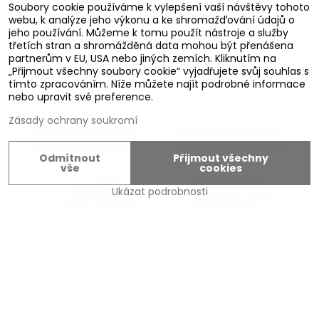
Soubory cookie používáme k vylepšení vaší návštěvy tohoto
webu, k analýze jeho výkonu a ke shromažďování údajů o
jeho používání. Můžeme k tomu použít nástroje a služby
třetích stran a shromážděná data mohou být přenášena
Kompletní autoklíč s
Klíč s dálkovým ovladačem
partnerům v EU, USA nebo jiných zemích. Kliknutím na
dálkovým ovládáním
Citroën / Peugeot (3
„Přijmout všechny soubory cookie“ vyjadřujete svůj souhlas s
Citroën / Peugeot (3
tlačítka, bezkontaktní)
tímto zpracováním. Níže můžete najít podrobné informace
tlačítka)
nebo upravit své preference.
1650 Kč
od 2150 Kč
1364 Kč
bez DPH
od 1777 Kč
bez DPH
Zásady ochrany soukromí
Zobrazit
Zobrazit
Odmítnout
Přijmout všechny
vše
cookies
Ukázat podrobnosti
Kompletní autoklíč s
Kompletní autoklíč s