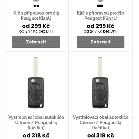
Klíč s přípravou pro čip
Klíč s přípravou pro čip
Peugeot KI22U
Peugeot PG33U
od 299 Kč
od 299 Kč
od 247 Kč
bez DPH
od 247 Kč
bez DPH
Zobrazit
Zobrazit
Vystřelovací obal autoklíče
Vystřelovací obal autoklíče
Citröen / Peugeot (4
Citröen / Peugeot (4
tlačítka)
tlačítka)
od 318 Kč
od 318 Kč