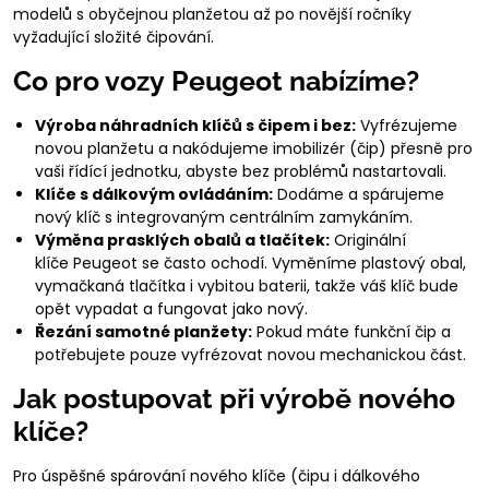
modelů s obyčejnou planžetou až po novější ročníky
vyžadující složité čipování.
Co pro vozy Peugeot nabízíme?
Výroba náhradních klíčů s čipem i bez:
Vyfrézujeme
novou planžetu a nakódujeme imobilizér (čip) přesně pro
vaši řídící jednotku, abyste bez problémů nastartovali.
Klíče s dálkovým ovládáním:
Dodáme a spárujeme
nový klíč s integrovaným centrálním zamykáním.
Výměna prasklých obalů a tlačítek:
Originální
klíče Peugeot se často ochodí. Vyměníme plastový obal,
vymačkaná tlačítka i vybitou baterii, takže váš klíč bude
opět vypadat a fungovat jako nový.
Řezání samotné planžety:
Pokud máte funkční čip a
potřebujete pouze vyfrézovat novou mechanickou část.
Jak postupovat při výrobě nového
klíče?
Pro úspěšné spárování nového klíče (čipu i dálkového