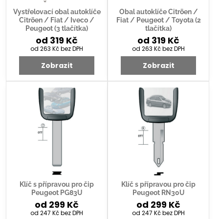
Vystřelovací obal autoklíče
Obal autoklíče Citröen /
Citröen / Fiat / Iveco /
Fiat / Peugeot / Toyota (2
Peugeot (3 tlačítka)
tlačítka)
od 319 Kč
od 319 Kč
od 263 Kč
bez DPH
od 263 Kč
bez DPH
Zobrazit
Zobrazit
Klíč s přípravou pro čip
Klíč s přípravou pro čip
Peugeot PG83U
Peugeot RN30U
od 299 Kč
od 299 Kč
od 247 Kč
bez DPH
od 247 Kč
bez DPH