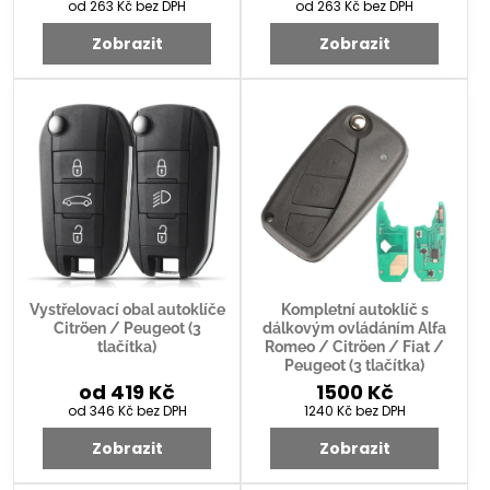
od 263 Kč
bez DPH
od 263 Kč
bez DPH
Zobrazit
Zobrazit
Vystřelovací obal autoklíče
Kompletní autoklíč s
Citröen / Peugeot (3
dálkovým ovládáním Alfa
tlačítka)
Romeo / Citröen / Fiat /
Peugeot (3 tlačítka)
od 419 Kč
1500 Kč
od 346 Kč
bez DPH
1240 Kč
bez DPH
Zobrazit
Zobrazit