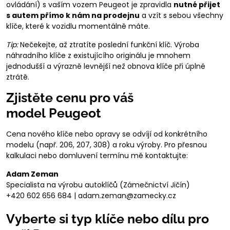
ovládání) s vaším vozem Peugeot je zpravidla
nutné přijet
s autem přímo k nám na prodejnu
a vzít s sebou všechny
klíče, které k vozidlu momentálně máte.
Tip:
Nečekejte, až ztratíte poslední funkční klíč. Výroba
náhradního klíče z existujícího originálu je mnohem
jednodušší a výrazně levnější než obnova klíče při úplné
ztrátě.
Zjistěte cenu pro váš
model Peugeot
Cena nového klíče nebo opravy se odvíjí od konkrétního
modelu (např. 206, 207, 308) a roku výroby. Pro přesnou
kalkulaci nebo domluvení termínu mě kontaktujte:
Adam Zeman
Specialista na výrobu autoklíčů (Zámečnictví Jičín)
+420 602 656 684 | adam.zeman@zamecky.cz
Vyberte si typ klíče nebo dílu pro