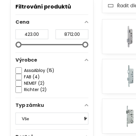
Řadit dl
Filtrování produktů
Cena
Od:
Do:
Výrobce
AssaAbloy (15)
FAB (4)
NEMEF (2)
Richter (2)
Typ zámku