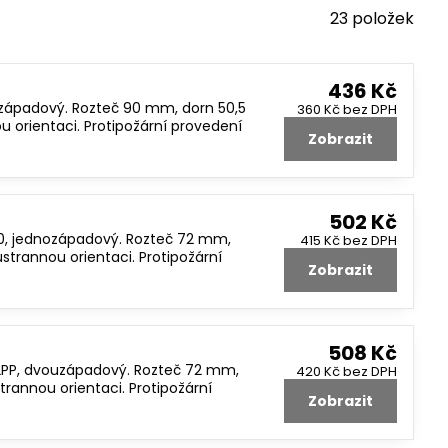
23
položek
436 Kč
uzápadový. Rozteč 90 mm, dorn 50,5
360 Kč
bez DPH
orientaci. Protipožární provedení
Zobrazit
502 Kč
50, jednozápadový. Rozteč 72 mm,
415 Kč
bez DPH
rannou orientaci. Protipožární
Zobrazit
508 Kč
2PP, dvouzápadový. Rozteč 72 mm,
420 Kč
bez DPH
annou orientaci. Protipožární
Zobrazit