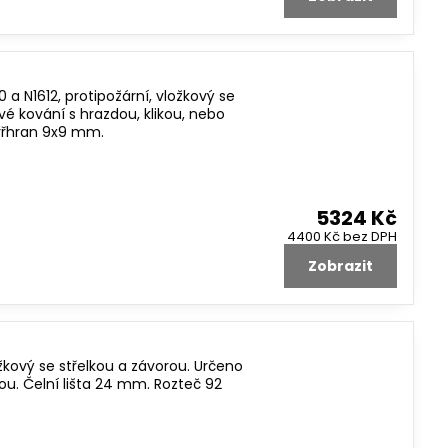
 N1612, protipožární, vložkový se
é kování s hrazdou, klikou, nebo
tyřhran 9x9 mm.
5324 Kč
4400 Kč
bez DPH
Zobrazit
kový se střelkou a závorou. Určeno
ou. Čelní lišta 24 mm. Rozteč 92