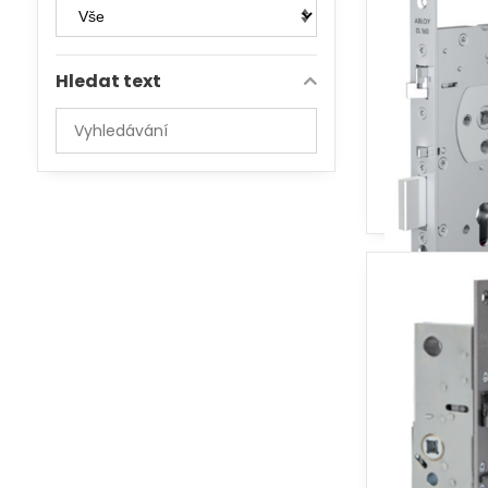
Hledat text
Prohledat
výsledky
filtru
fulltextem