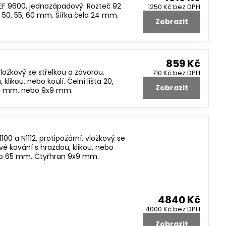
EF 9600, jednozápadový. Rozteč 92
1250 Kč
bez DPH
 50, 55, 60 mm. Šířka čela 24 mm.
Zobrazit
859 Kč
ožkový se střelkou a závorou.
710 Kč
bez DPH
ikou, nebo koulí. Čelní lišta 20,
Zobrazit
8 mm, nebo 9x9 mm.
 a N1112, protipožární, vložkový se
é kování s hrazdou, klikou, nebo
ebo 65 mm. Čtyřhran 9x9 mm.
4840 Kč
4000 Kč
bez DPH
Zobrazit