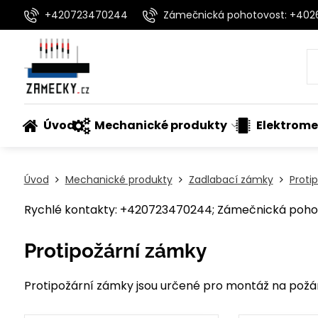
+420723470244
Zámečnická pohotovost: +40
Úvod
Mechanické produkty
Elektrome
Úvod
Mechanické produkty
Zadlabací zámky
Proti
Rychlé kontakty: +420723470244; Zámečnická pohot
Protipožární zámky
Protipožární zámky jsou určené pro montáž na požár