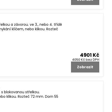
kou a závorou. ve 3., nebo 4. třídě
kání klíčem, nebo klikou. Rozteč
4901 Kč
4050 Kč
bez DPH
Zobrazit
S
s blokovanou střelkou.
bo klikou. Rozteč 72 mm. Dorn 55