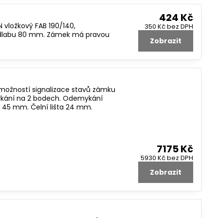
424 Kč
 vložkový FAB 190/140,
350 Kč
bez DPH
ádlabu 80 mm. Zámek má pravou
Zobrazit
ožností signalizace stavů zámku
ykání na 2 bodech. Odemykání
o 45 mm. Čelní lišta 24 mm.
7175 Kč
5930 Kč
bez DPH
Zobrazit