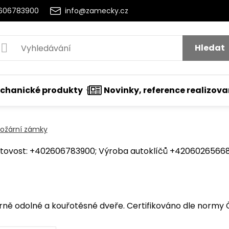
2606783900
info@zamecky.cz
Hledat
chanické produkty
Novinky, reference realizov
požární zámky
ovost: +402606783900; Výroba autoklíčů +420602656684
ně odolné a kouřotěsné dveře. Certifikováno dle normy Č