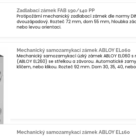
Zadlabací zámek FAB 190/140 PP
Protipožární mechanický zadlabací zámek dle normy DIN
dvouzápadový. Rozteč 72 mm, dorn 55 mm, hloubka z
nebo levou orientaci.
Mechanický samozamykací zámek ABLOY EL060
Mechanický samozamykací úzký zámek ABLOY EL060 s m
(ABLOY EL260) se střelkou a závorou. Automatické zam
klíčem, nebo klikou. Rozteč 92 mm. Dorn 30, 35, 40, neb
Mechanický samozamykací zámek ABLOY EL160