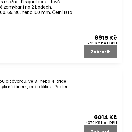
 možností signalizace stavů
ké zamykání na 2 bodech.
0, 65, 80, nebo 100 mm. Čelní lišta
6915 Kč
5715 Kč
bez DPH
Zobrazit
a závorou. ve 3., nebo 4. třídě
kání klíčem, nebo klikou. Rozteč
6014 Kč
4970 Kč
bez DPH
Zobrazit