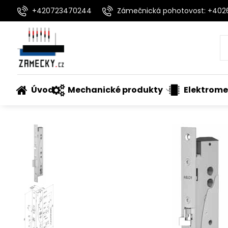
+420723470244
Zámečnická pohotovost: +40
Úvod
Mechanické produkty
Elektrome