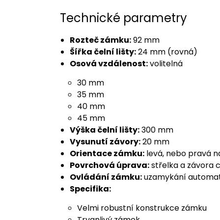
Technické parametry
Rozteč zámku:
92 mm
Šířka čelní lišty:
24 mm (rovná)
Osová vzdálenost:
volitelná
30 mm
35 mm
40 mm
45 mm
Výška čelní lišty:
300 mm
Vysunutí závory:
20 mm
Orientace zámku:
levá, nebo pravá na
Povrchová úprava:
střelka a závora c
Ovládání zámku:
uzamykání automati
Specifika:
Velmi robustní konstrukce zámku
Trvanlivý zámek