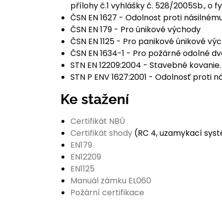
přílohy č.1 vyhlášky č. 528/2005Sb., o 
ČSN EN 1627 - Odolnost proti násilnému
ČSN EN 179 - Pro únikové východy
ČSN EN 1125 - Pro panikové únikové vý
ČSN EN 1634-1 - Pro požárně odolné d
STN EN 12209:2004 - Stavebné kovanie
STN P ENV 1627:2001 - Odolnosť proti n
Ke stažení
Certifikát NBÚ
Certifikát shody
(RC 4, uzamykací syst
EN179
EN12209
EN1125
Manuál zámku EL060
Požární certifikace