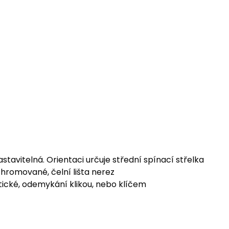
stavitelná. Orientaci určuje střední spínací střelka
hromované, čelní lišta nerez
cké, odemykání klikou, nebo klíčem