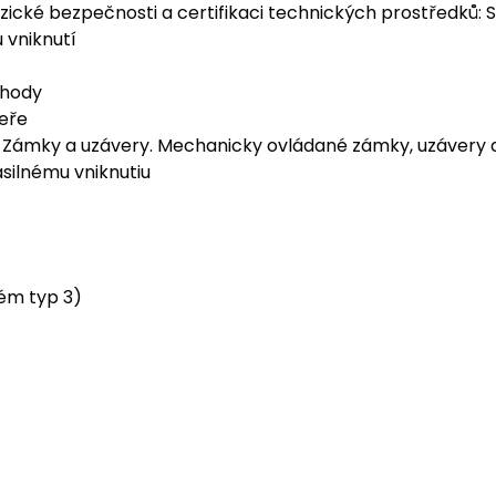
fyzické bezpečnosti a certifikaci technických prostředků:
 vniknutí
chody
veře
. Zámky a uzávery. Mechanicky ovládané zámky, uzávery 
ásilnému vniknutiu
ém typ 3)