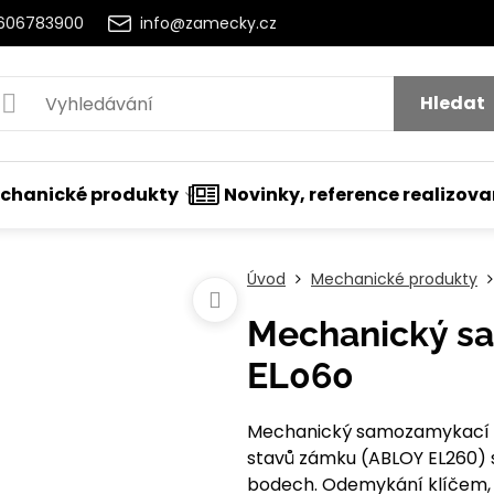
2606783900
info@zamecky.cz
Hledat
chanické produkty
Novinky, reference realizov
Úvod
Mechanické produkty
Mechanický s
EL060
Mechanický samozamykací ú
stavů zámku (ABLOY EL260) 
bodech. Odemykání klíčem, n