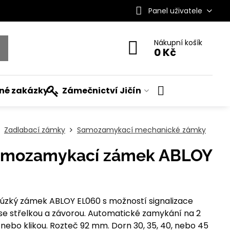
Panel uživatele
Nákupní košík
0 Kč
ané zakázky
Zámečnictví Jičín
Zadlabací zámky
Samozamykací mechanické zámky
amozamykací zámek ABLOY
zký zámek ABLOY EL060 s možností signalizace
se střelkou a závorou. Automatické zamykání na 2
ebo klikou. Rozteč 92 mm. Dorn 30, 35, 40, nebo 45