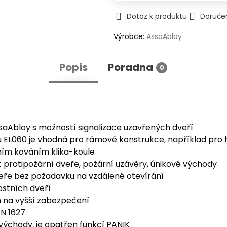
Dotaz k produktu
Doruče
Výrobce:
AssaAbloy
Popis
Poradna
0
bloy s možností signalizace uzavřených dveří
L060 je vhodná pro rámové konstrukce, například pro hl
ním kováním klika-koule
protipožární dveře, požární uzávěry, únikové východy
veře bez požadavku na vzdálené otevírání
stních dveří
m na vyšší zabezpečení
EN 1627
ýchody, je opatřen funkcí PANIK