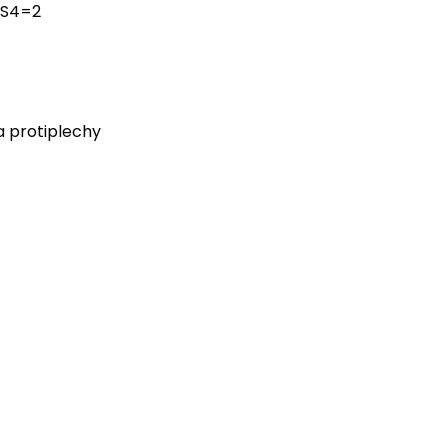
 SS4=2
a protiplechy