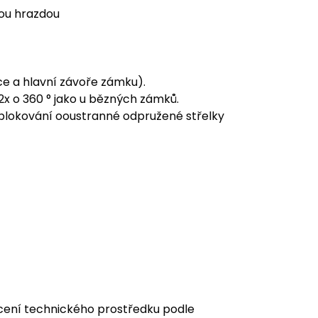
vou hrazdou
e a hlavní závoře zámku).
2x o 360 ° jako u bězných zámků.
odblokování ooustranné odpružené střelky
cení technického prostředku podle