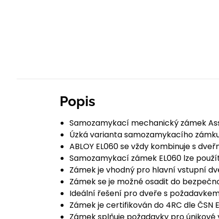
Popis
Samozamykací mechanický zámek AssaA
Úzká varianta samozamykacího zámku E
ABLOY EL060 se vždy kombinuje s dveř
Samozamykací zámek EL060 lze použít 
Zámek je vhodný pro hlavní vstupní d
Zámek se je možné osadit do bezpečno
Ideální řešení pro dveře s požadavke
Zámek je certifikován do 4RC dle ČSN 
Zámek splňuje požadavky pro únikové v