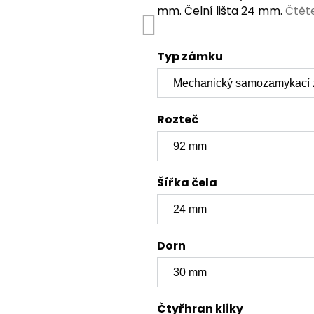
mm. Čelní lišta 24 mm.
Čtět
Typ zámku
Rozteč
Šířka čela
Dorn
Čtyřhran kliky