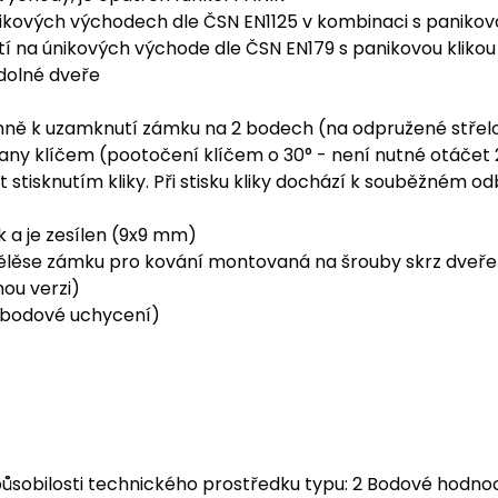
únikových východech dle ČSN EN1125 v kombinaci s paniko
tí na únikových východe dle ČSN EN179 s panikovou klikou
dolné dveře
nně k uzamknutí zámku na 2 bodech (na odpružené střelc
ny klíčem (pootočení klíčem o 30° - není nutné otáčet 
 stisknutím kliky. Při stisku kliky dochází k souběžném 
 a je zesílen (9x9 mm)
ělěse zámku pro kování montovaná na šrouby skrz dveře
nou verzi)
íbodové uchycení)
ůsobilosti technického prostředku typu: 2 Bodové hodno