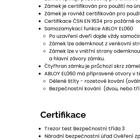
Zámek je certifikován pro použití na 
Zámek je rovněž certifikován pro použi
Certifikace ČSN EN 1634 pro požárně o
Samozamykací funkce ABLOY EL060
Po uzavření dveří dojde vždy samoči
Zámek lze odemknout z venkovní stra
Zámek lze v vnitřní strany odemknout
a hlavní závory zámku.
Čtyřhran zámku je průchozí skrz zámek
ABLOY EL060 má připravené otvory v t
Dělené štíty - rozetové kování (ovál
Bezpečnostní kování (dvou, nebo tř
Certifikace
Trezor test Bezpečnostní třída 3
Národní bezpečnostní úřad Ověření zp