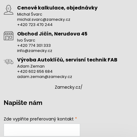
Cenové kalkulace, objednávky
Michal Švarc
michal.svarc@zamecky.cz
+420 723 470 244
Obchod Jičín, Nerudova 45
Ivo Švarc
+420 774 301 333
info@zamecky.cz
Výroba Autoklíčů, servisní technik FAB
Adam Zeman
+420 602 656 684
adam.zeman@zamecky.cz
Zamecky.cz/
Napište nám
Zde vyplňte preferovaný kontakt
*