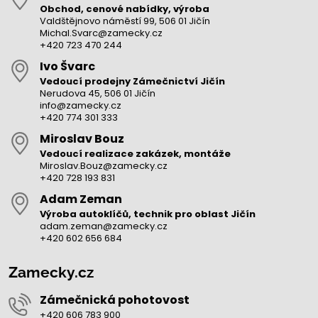
Obchod, cenové nabídky, výroba
Valdštějnovo náměstí 99, 506 01 Jičín
Michal.Svarc@zamecky.cz
+420 723 470 244
Ivo Švarc
Vedoucí prodejny Zámečnictví Jičín
Nerudova 45, 506 01 Jičín
info@zamecky.cz
+420 774 301 333
Miroslav Bouz
Vedoucí realizace zakázek, montáže
Miroslav.Bouz@zamecky.cz
+420 728 193 831
Adam Zeman
Výroba autoklíčů, technik pro oblast Jičín
adam.zeman@zamecky.cz
+420 602 656 684
Zamecky.cz
Zámečnická pohotovost
+420 606 783 900