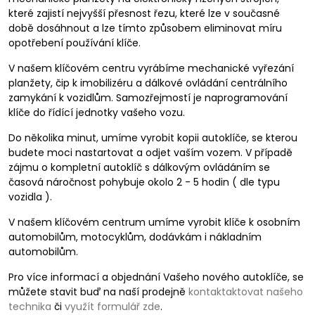
které zajistí nejvyšší přesnost řezu, které lze v současné
době dosáhnout a lze tímto způsobem eliminovat míru
opotřebení používání klíče.
V našem klíčovém centru vyrábíme mechanické vyřezání
planžety, čip k imobilizéru a dálkové ovládání centrálního
zamykání k vozidlům. Samozřejmostí je naprogramování
klíče do řídící jednotky vašeho vozu.
Do několika minut, umíme vyrobit kopii autoklíče, se kterou
budete moci nastartovat a odjet vaším vozem. V případě
zájmu o kompletní autoklíč s dálkovým ovládáním se
časová náročnost pohybuje okolo 2 - 5 hodin ( dle typu
vozidla ).
V našem klíčovém centrum umíme vyrobit klíče k osobním
automobilům, motocyklům, dodávkám i nákladním
automobilům.
Pro více informací a objednání Vašeho nového autoklíče, se
můžete stavit buď na naší prodejně
kontaktaktovat našeho
technika
či
využít formulář zde
.