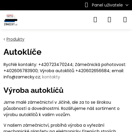
Panel uživatele
Produkty
Autoklíče
Rychlé kontakty: +420723470244; Zámečnická pohotovost:
+402606783900; Výroba autoklíčů +420602656684; email:
info@zamecky.cz;
kontakty
Výroba autoklíčů
Jsme malé zámečnictví v Jičíně, ale za to se širokou
působností a dovednostmi. Rozšiřujeme náš sortiment o
výrobu autoklíčů k vašim vozům.
V našem zámečnictví, probíhá výroba a vyřezání
mechanické planžety na elektronicky řízených strojích,