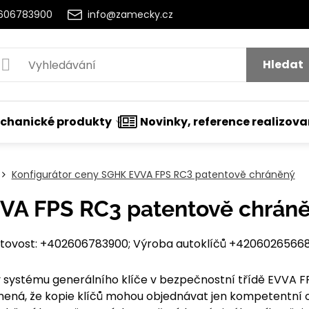
2606783900
info@zamecky.cz
Hledat
chanické produkty
Novinky, reference realizov
Konfigurátor ceny SGHK EVVA FPS RC3 patentově chráněný
VA FPS RC3 patentově chráně
ovost: +402606783900; Výroba autoklíčů +420602656684
ny systému generálního klíče v bezpečnostní třídě EVVA 
mená, že kopie klíčů mohou objednávat jen kompetentní 