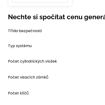
výsledky
filtru
fulltextem
Nechte si spočítat cenu generá
Třída bezpečnosti
Typ systému
Počet cylindrických vložek
Počet visacích zámků
Počet klíčů