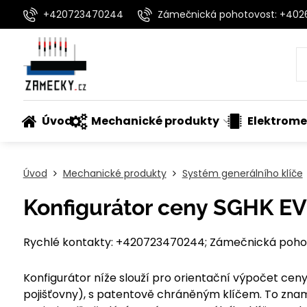
+420723470244
Zámečnická pohotovost: +40
Úvod
Mechanické produkty
Elektrome
Úvod
Mechanické produkty
Systém generálního klíče
Konfigurátor ceny SGHK EV
Rychlé kontakty: +420723470244; Zámečnická pohot
Konfigurátor níže slouží pro orientační výpočet ce
pojišťovny), s patentově chráněným klíčem. To zna