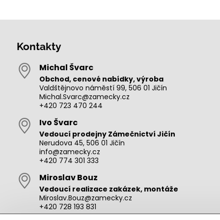
Kontakty
Michal Švarc
Obchod, cenové nabídky, výroba
Valdštějnovo náměstí 99, 506 01 Jičín
Michal.Svarc@zamecky.cz
+420 723 470 244
Ivo Švarc
Vedoucí prodejny Zámečnictví Jičín
Nerudova 45, 506 01 Jičín
info@zamecky.cz
+420 774 301 333
Miroslav Bouz
Vedoucí realizace zakázek, montáže
Miroslav.Bouz@zamecky.cz
+420 728 193 831