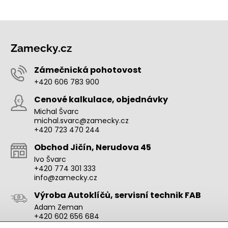
Zamecky.cz
Zámečnická pohotovost
+420 606 783 900
Cenové kalkulace, objednávky
Michal Švarc
michal.svarc@zamecky.cz
+420 723 470 244
Obchod Jičín, Nerudova 45
Ivo Švarc
+420 774 301 333
info@zamecky.cz
Výroba Autoklíčů, servisní technik FAB
Adam Zeman
+420 602 656 684
adam.zeman@zamecky.cz