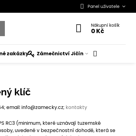
Panel uživatele
Nákupní košík
0 Kč
ané zakázky
Zámečnictví Jičín
ný klíč
; email: info@zamecky.cz;
kontakty
FPS RC3 (minimum, které uznávají tuzemské
osoby, uvedené v bezpečnostní dohodě, která se