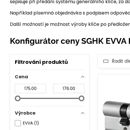
sepisuje při předání systému generálního klíče, za 
Například písemná objednávka s podpisem odpověd
Další možností je možnost výroby klíče po předložen
Konfigurátor ceny SGHK EVVA 
Řadit dl
Filtrování produktů
Cena
Od:
Do:
Výrobce
EVVA (1)