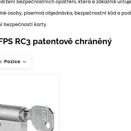
dodržení bezpečnostních opatření, která si zákazník urču
né osoby, písemná objednávka, bezpečnostní kód a pod
í bezpečností karty.
FPS RC3 patentově chráněný
e:
Pozice