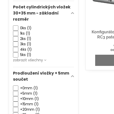
Počet cylindrických vložek
30+35 mm - základní
rozměr
0ks (1)
Konfigurát
1ks (1)
RC3 pate
2ks (1)
3ks (1)
4ks (1)
o
5ks (1)
zobrazit všechny
Prodloužení vložky + 5mm
součet
+0mm (1)
+5mm (1)
+10mm (1)
+15mm (1)
+20mm (1)