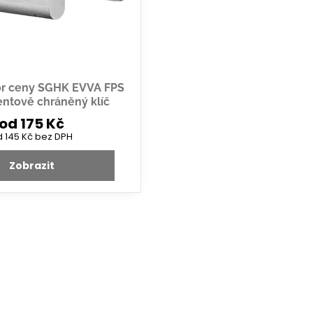
or ceny SGHK EVVA FPS
ntově chráněný klíč
od 175 Kč
d 145 Kč
bez DPH
Zobrazit