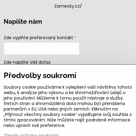
Zamecky.cz/
Napište nám
Zde vyplňte preferovaný kontakt
*
Zde napište Váš dotaz
Předvolby soukromí
Soubory cookie používáme k vylepšení vaší návštěvy tohoto
webu, k analýze jeho výkonu a ke shromažďování údajů o
jeho používání. Můžeme k tomu použít nástroje a služby
třetích stran a shromážděná data mohou být přenášena
partnerům v EU, USA nebo jiných zemích. Kliknutím na
„Přijmout všechny soubory cookie“ vyjadřujete svůj souhlas s
Odeslat
tímto zpracováním. Níže můžete najít podrobné informace
nebo upravit své preference.
B2b podmínky pro registrované partnery
Zásady ochrany soukromí