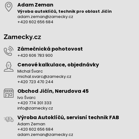
Adam Zeman
Výroba autoklíčů, technik pro oblast Jičín
adam.zeman@zamecky.cz
+420 602 656 684
Zamecky.cz
Zámečnická pohotovost
+420 606 783 900
Cenové kalkulace, objednávky
Michal Švarc
michal.svarc@zamecky.cz
+420 723 470 244
Obchod Jičín, Nerudova 45
Ivo Švarc
+420 774 301 333
info@zamecky.cz
Výroba Autoklíčů, servisní technik FAB
Adam Zeman
+420 602 656 684
adam.zeman@zamecky.cz