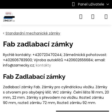
Panel uživatele
Standardní mechanické zámky
Fab zadlabací zámky
Rychlé kontakty: +420723470244; Zámečnická pohotovost:
+402606783900; Výroba autoklíčů +420602656684; email:
info@zamecky.cz;
kontakty
Fab Zadlabací zámky
Zadlabací zámky Fab. Zámky pro cylindrickou vložku. Zámky
s otvorem pro obyčejný klíč. WC zámky. Čelní lišta 18 mm, 20
mm, 22 mm. Zámky s převodem na vložku. Rozteč zámku
90 mm, rozteč zámku 72 mm, Rozteč zámku 92 mm.