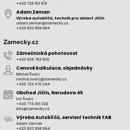
+420 728 193 831
Adam Zeman
Výroba autoklíčů, technik pro oblast Jičín
adam.zeman@zamecky.cz
+420 602 656 684
Zamecky.cz
Zámečnická pohotovost
+420 606 783 900
Cenové kalkulace, objednávky
Michal Švarc
michal.svarc@zamecky.cz
+420 723 470 244
Obchod Jičín, Nerudova 45
Ivo Švarc
+420 774 301 333
info@zamecky.cz
Výroba Autoklíčů, servisní technik FAB
Adam Zeman
+420 602 656 684