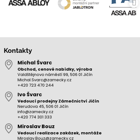
Kontakty
Michal Švarc
Obchod, cenové nabídky, výroba
Valdštějnovo náměstí 99, 506 01 Jičín
Michal.Svarc@zamecky.cz
+420 723 470 244
Ivo Švarc
Vedoucí prodejny Zámečnictví Jičín
Nerudova 45, 506 01 Jičín
info@zamecky.cz
+420 774 301 333
Miroslav Bouz
Vedoucí realizace zakázek, montáže
Miroslav.Bouz@zamecky.cz