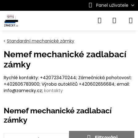
Panel uživatele
Standardní mechanické zámky
Nemef mechanické zadlabací
zámky
Rychlé kontakty: +420723470244; Zámečnická pohotovost:
+402606783900; Výroba autoklíčů +420602656684; email:
info@zamecky.cz;
kontakty
Nemef mechanické zadlabací
zámky
Filtrování