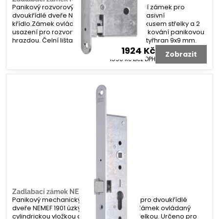
Panikový rozvorový mechanický zadlabací zámek pro
dvoukřídlé dveře NEMEF 1921 hluboký pro pasivní
křídlo.Zámek ovládaný čtyřhranem s protikusem střelky a 2
usazení pro rozvory. Určeno pro panikové kování panikovou
hrazdou. Čelní lišta 24 mm. Dorn 65 mm. Čtyřhran 9x9 mm.
1924 Kč
Zobrazit
1590 Kč
bez DPH
Zadlabací zámek NEMEF 1905
Panikový mechanický zadlabací zámek pro dvoukřídlé
dveře NEMEF 1901 úzký pro aktivní křídlo.Zámek ovládaný
cylindrickou vložkou a čtyřhranem, se střelkou. Určeno pro