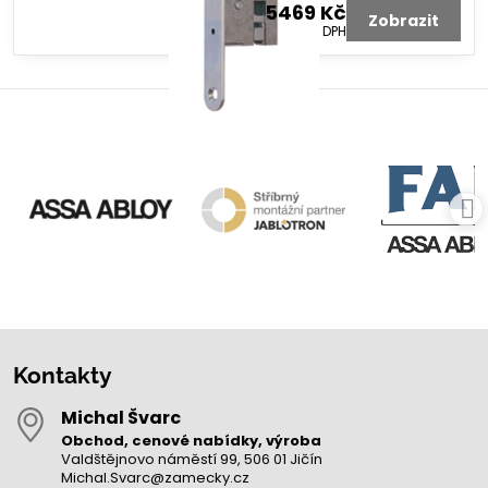
5469 Kč
Zobrazit
4520 Kč
bez DPH
Kontakty
Michal Švarc
Obchod, cenové nabídky, výroba
Valdštějnovo náměstí 99, 506 01 Jičín
Michal.Svarc@zamecky.cz