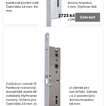
panikové kování s klikou, koulí nebo panikovou hrazdou.
Čelní lišta 24 mm. Rozteč 72 mm. Dorn 40 mm. Čtyřhran 9x9
mm.
2723 Kč
Zobrazit
2250 Kč
bez DPH
Zadlabací zámek NEMEF 1925
Panikový rozvorový mechanický zadlabací zámek pro
dvoukřídlé dveře NEMEF 1925 úzký pro pasivní křídlo. Zámek
ovládaný čtyřhranem s protikusem střelky a 2 usazení pro
rozvory. Určeno pro panikové kování panikovou hrazdou.
Čelní lišta 24 mm. Dorn 40 mm. Čtyřhran 9x9 mm.