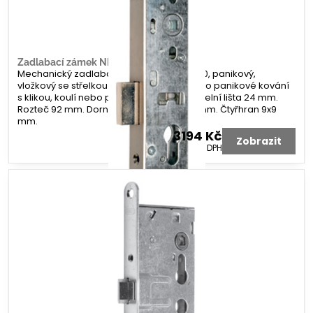
Zadlabací zámek NEMEF 9670
Mechanický zadlabací zámek NEMEF 9670, panikový,
vložkový se střelkou a závorou. Určeno pro panikové kování
s klikou, koulí nebo panikovou hrazdou. Čelní lišta 24 mm.
Rozteč 92 mm. Dorn 30, 35, 40, nebo 45 mm. Čtyřhran 9x9
mm.
3194 Kč
Zobrazit
2640 Kč
bez DPH