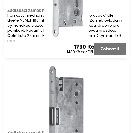
Zadlabací zámek NEMEF 1901
Panikový mechanický zadlabací zámek pro dvoukřídlé
dveře NEMEF 1901 hluboký pro aktivní křídlo.Zámek ovládaný
cylindrickou vložkou a čtyřhranem, se střelkou. Určeno pro
panikové kování s klikou, koulí nebo panikovou hrazdou.
Čelní lišta 24 mm. Rozteč 72 mm. Dorn 65 mm. Čtyřhran 9x9
mm.
1730 Kč
Zobrazit
1430 Kč
bez DPH
Zadlabací zámek NEMEF 1921