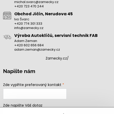
michal.svarc@zamecky.cz
+420 723 470 244
Obchod Jičín, Nerudova 45
Ivo Švarc
+420 774 301 333
info@zamecky.cz
Výroba Autoklíčů, servisní technik FAB
Adam Zeman
+420 602 656 684
adam.zeman@zamecky.cz
Zamecky.cz/
Napište nám
Zde vyplňte preferovaný kontakt
*
Zde napište Váš dotaz