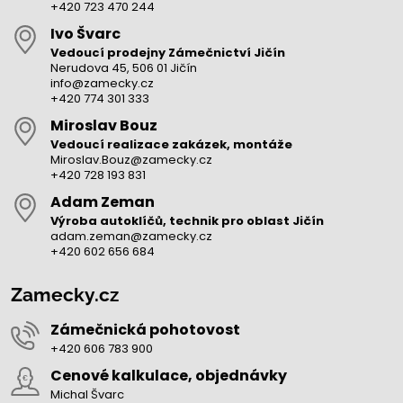
+420 723 470 244
Ivo Švarc
Vedoucí prodejny Zámečnictví Jičín
Nerudova 45, 506 01 Jičín
info@zamecky.cz
+420 774 301 333
Miroslav Bouz
Vedoucí realizace zakázek, montáže
Miroslav.Bouz@zamecky.cz
+420 728 193 831
Adam Zeman
Výroba autoklíčů, technik pro oblast Jičín
adam.zeman@zamecky.cz
+420 602 656 684
Zamecky.cz
Zámečnická pohotovost
+420 606 783 900
Cenové kalkulace, objednávky
Michal Švarc