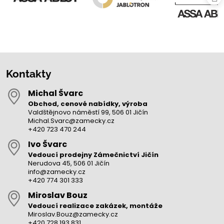
Kontakty
Michal Švarc
Obchod, cenové nabídky, výroba
Valdštějnovo náměstí 99, 506 01 Jičín
Michal.Svarc@zamecky.cz
+420 723 470 244
Ivo Švarc
Vedoucí prodejny Zámečnictví Jičín
Nerudova 45, 506 01 Jičín
info@zamecky.cz
+420 774 301 333
Miroslav Bouz
Vedoucí realizace zakázek, montáže
Miroslav.Bouz@zamecky.cz
+420 728 193 831