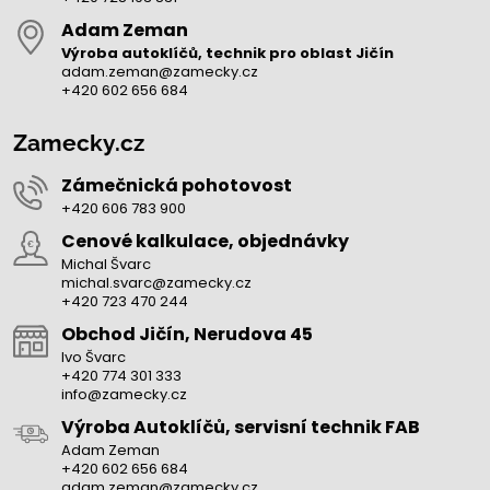
Adam Zeman
Výroba autoklíčů, technik pro oblast Jičín
adam.zeman@zamecky.cz
+420 602 656 684
Zamecky.cz
Zámečnická pohotovost
+420 606 783 900
Cenové kalkulace, objednávky
Michal Švarc
michal.svarc@zamecky.cz
+420 723 470 244
Obchod Jičín, Nerudova 45
Ivo Švarc
+420 774 301 333
info@zamecky.cz
Výroba Autoklíčů, servisní technik FAB
Adam Zeman
+420 602 656 684
adam.zeman@zamecky.cz