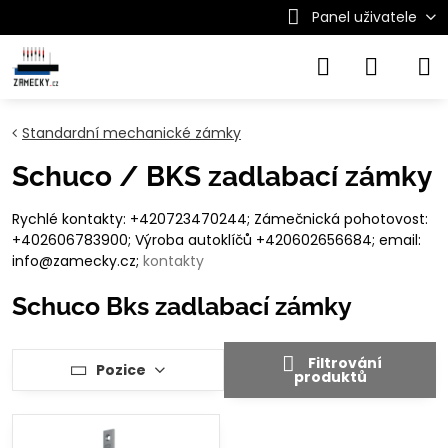
Panel uživatele
Standardní mechanické zámky
Schuco / BKS zadlabací zámky
Rychlé kontakty: +420723470244; Zámečnická pohotovost:
+402606783900; Výroba autoklíčů +420602656684; email:
info@zamecky.cz;
kontakty
Schuco Bks zadlabací zámky
Filtrování
Pozice
produktů