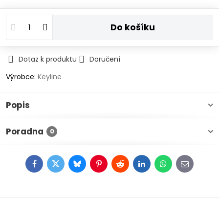
Do košíku
Dotaz k produktu
Doručení
Výrobce:
Keyline
Popis
Poradna
0
Facebook
Twitter
Bluesky
Pinterest
Reddit
LinkedIn
WhatsApp
E-
mail