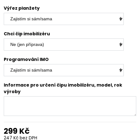
Výřez planžety
Chci čip imobilizéru
Programování IMO
Informace pro určení čipu imobilizéru, model, rok
výroby
299 Kč
247 Kč
bez DPH