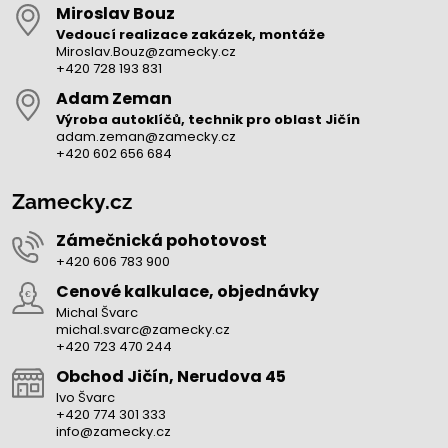
Miroslav Bouz
Vedoucí realizace zakázek, montáže
Miroslav.Bouz@zamecky.cz
+420 728 193 831
Adam Zeman
Výroba autoklíčů, technik pro oblast Jičín
adam.zeman@zamecky.cz
+420 602 656 684
Zamecky.cz
Zámečnická pohotovost
+420 606 783 900
Cenové kalkulace, objednávky
Michal Švarc
michal.svarc@zamecky.cz
+420 723 470 244
Obchod Jičín, Nerudova 45
Ivo Švarc
+420 774 301 333
info@zamecky.cz