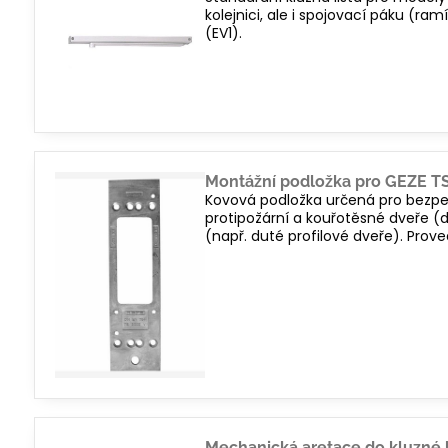
kolejnici, ale i spojovací páku (ram
(EV1).
Montážní podložka pro GEZE TS 
Kovová podložka určená pro bezpeč
protipožární a kouřotěsné dveře (
(např. duté profilové dveře). Prove
Mechanická aretace do kluzné l