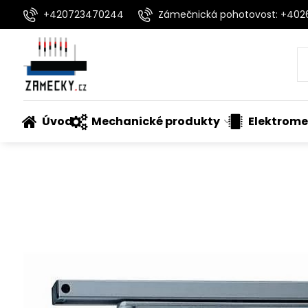
+420723470244
Zámečnická pohotovost: +40
Úvod
Mechanické produkty
Elektrome