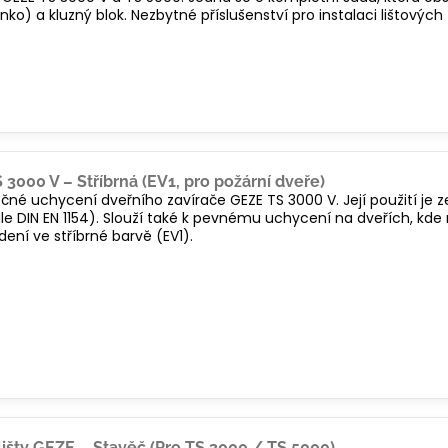
ínko) a kluzný blok. Nezbytné příslušenství pro instalaci lištovýc
3000 V – Stříbrná (EV1, pro požární dveře)
né uchycení dveřního zavírače GEZE TS 3000 V. Její použití je 
dle DIN EN 1154). Slouží také k pevnému uchycení na dveřích, k
dení ve stříbrné barvě (EV1).
išty GEZE – Stavěč (Pro TS 3000 / TS 5000)