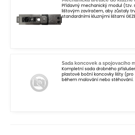
Přídavný mechanický modul (tzv. st
lištovým zavíračem, aby zůstaly tr
standardními kluznými lištami GEZ
Sada koncovek a spojovacího ma
Kompletní sada drobného příslušens
plastové boční koncovky lišty (pro 
během malování nebo stěhování.