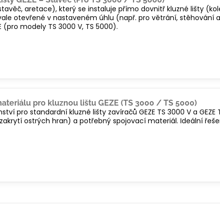
avěč, aretace), který se instaluje přímo dovnitř kluzné lišty (ko
vale otevřené v nastaveném úhlu (např. pro větrání, stěhování a
E (pro modely TS 3000 V, TS 5000).
teriálu pro kluznou lištu GEZE (TS 3000 / TS 5000)
tví pro standardní kluzné lišty zavíračů GEZE TS 3000 V a GEZE 
zakrytí ostrých hran) a potřebný spojovací materiál. Ideální řeše