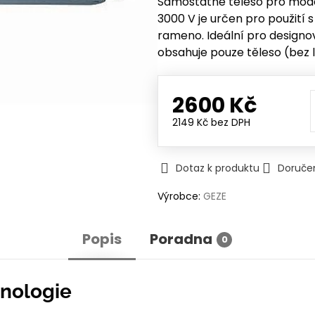
Samostatné těleso pro moder
3000 V je určen pro použití 
rameno. Ideální pro designo
obsahuje pouze těleso (bez l
2600 Kč
2149 Kč
bez DPH
Dotaz k produktu
Doruče
Výrobce:
GEZE
Popis
Poradna
0
hnologie