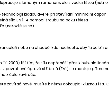
olupracuje s lomeným ramenem, ale s vodicí lištou (nutno 
 technologii kladou dveře při otevírání minimální odpor –
itelná síla EN 1–4 pomocí šroubu na boku tělesa.
ře (nerozlišuje se).
kanceláři nebo na chodbě, kde nechcete, aby "trčelo" r
 2000) liší tím, že sílu nepřenáší přes kloub, ale lineárně
o v povrchové úpravě stříbrná (EV1) se montuje přímo na 
lné z čela zavírače.
jete zavírač nově, musíte k němu dokoupit i kluznou lištu 