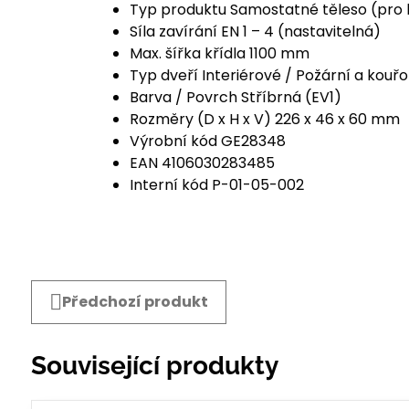
Typ produktu Samostatné těleso (pro l
Síla zavírání EN 1 – 4 (nastavitelná)
Max. šířka křídla 1100 mm
Typ dveří Interiérové / Požární a kouř
Barva / Povrch Stříbrná (EV1)
Rozměry (D x H x V) 226 x 46 x 60 mm
Výrobní kód GE28348
EAN 4106030283485
Interní kód P-01-05-002
Předchozí produkt
Související produkty