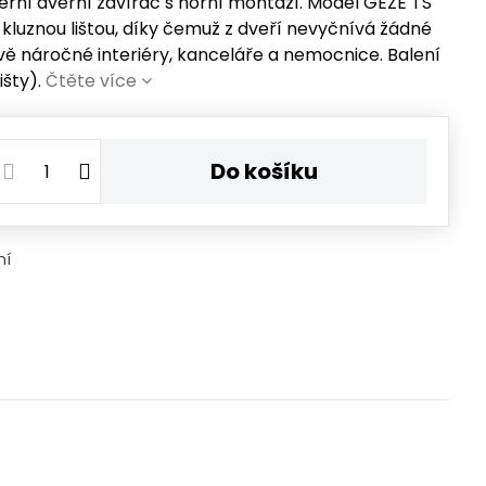
ní dveřní zavírač s horní montáží. Model GEZE TS
s kluznou lištou, díky čemuž z dveří nevyčnívá žádné
vě náročné interiéry, kanceláře a nemocnice. Balení
išty).
Čtěte více
Do košíku
ní