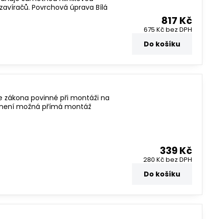
h zavíračů. Povrchová úprava Bílá
817 Kč
675 Kč
bez DPH
Do košíku
ze zákona povinné při montáži na
de není možná přímá montáž
339 Kč
280 Kč
bez DPH
Do košíku