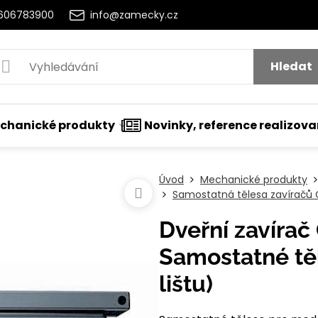
2606783900
info@zamecky.cz
Hledat
chanické produkty
Novinky, reference realizov
Úvod
Mechanické produkty
Samostatná tělesa zavíračů 
Dveřní zavírač
Samostatné těl
lištu)