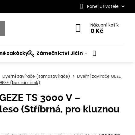
Panel uživatele
Nákupní košík
0 Kč
ané zakázky
Zámečnictví Jičín
Dveřní zavírače (samozavírače)
Dveřní zavírače GEZE
GEZE (bez ramínek)
 GEZE TS 3000 V –
eso (Stříbrná, pro kluznou