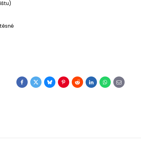
ištu)
otěsné
Facebook
Twitter
Bluesky
Pinterest
Reddit
LinkedIn
WhatsApp
E-
mail