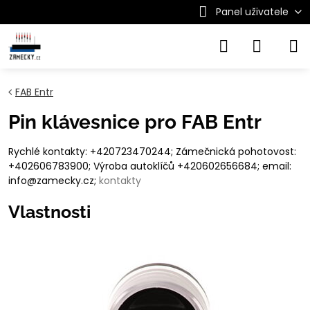
Panel uživatele
FAB Entr
Pin klávesnice pro FAB Entr
Rychlé kontakty: +420723470244; Zámečnická pohotovost:
+402606783900; Výroba autoklíčů +420602656684; email:
info@zamecky.cz;
kontakty
Vlastnosti