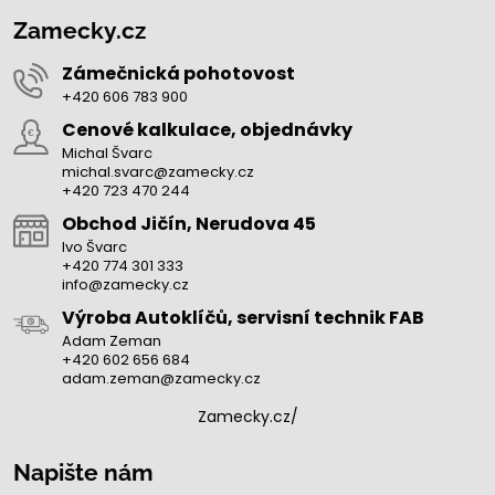
Zamecky.cz
Zámečnická pohotovost
+420 606 783 900
Cenové kalkulace, objednávky
Michal Švarc
michal.svarc@zamecky.cz
+420 723 470 244
Obchod Jičín, Nerudova 45
Ivo Švarc
+420 774 301 333
info@zamecky.cz
Výroba Autoklíčů, servisní technik FAB
Adam Zeman
+420 602 656 684
adam.zeman@zamecky.cz
Zamecky.cz/
Napište nám