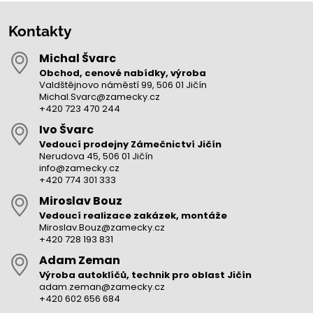
Kontakty
Michal Švarc
Obchod, cenové nabídky, výroba
Valdštějnovo náměstí 99, 506 01 Jičín
Michal.Svarc@zamecky.cz
+420 723 470 244
Ivo Švarc
Vedoucí prodejny Zámečnictví Jičín
Nerudova 45, 506 01 Jičín
info@zamecky.cz
+420 774 301 333
Miroslav Bouz
Vedoucí realizace zakázek, montáže
Miroslav.Bouz@zamecky.cz
+420 728 193 831
Adam Zeman
Výroba autoklíčů, technik pro oblast Jičín
adam.zeman@zamecky.cz
+420 602 656 684