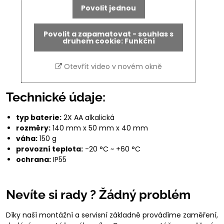
Povolit jednou
Povolit a zapamatovat - souhlas s
druhem cookie: Funkční
Otevřít video v novém okně
Technické údaje:
typ baterie:
2X AA alkalická
rozměry:
140 mm x 50 mm x 40 mm
váha:
150 g
provozní teplota:
-20 °C ~ +60 °C
ochrana:
IP55
Nevíte si rady ? Žádný problém
Díky naší montážní a servisní základně provádíme zaměření,