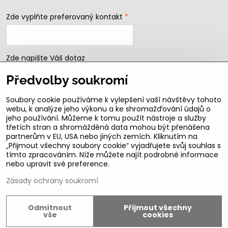
Zde vyplňte preferovaný kontakt
*
Zde napište Váš dotaz
Předvolby soukromí
Soubory cookie používáme k vylepšení vaší návštěvy tohoto
webu, k analýze jeho výkonu a ke shromažďování údajů o
jeho používání. Můžeme k tomu použít nástroje a služby
třetích stran a shromážděná data mohou být přenášena
partnerům v EU, USA nebo jiných zemích. Kliknutím na
„Přijmout všechny soubory cookie“ vyjadřujete svůj souhlas s
Odeslat
tímto zpracováním. Níže můžete najít podrobné informace
nebo upravit své preference.
B2b podmínky pro registrované partnery
Zásady ochrany soukromí
Odmítnout
Přijmout všechny
©
2026
Copyright
vše
cookies
Předvolby soukromí
Zásady ochrany soukromí