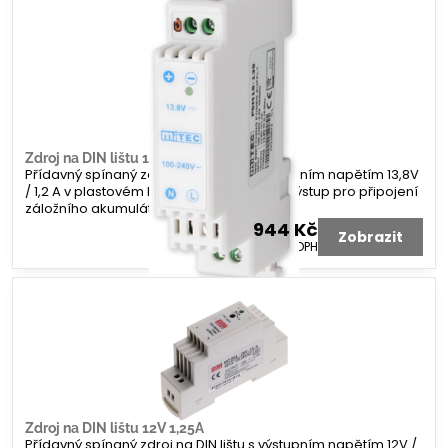
Zdroj na DIN lištu 13V 1A,3Ah +AKU
Přídavný spínaný zdroj na DIN lištu s výstupním napětím 13,8V
/ 1,2 A v plastovém krytu. Napájení 230V. Výstup pro připojení
záložního akumulátoru (0,1A max 1,3 Ah)
944 Kč
Zobrazit
780 Kč
bez DPH
Zdroj na DIN lištu 12V 1,25A
Přídavný spínaný zdroj na DIN lištu s výstupním napětím 12V /