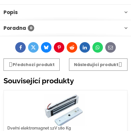
Popis
Poradna
0
Facebook
Twitter
Bluesky
Pinterest
Reddit
LinkedIn
WhatsApp
E-
mail
Předchozí produkt
Následující produkt
Související produkty
Dveřní elektromagnet 12V 180 Kg