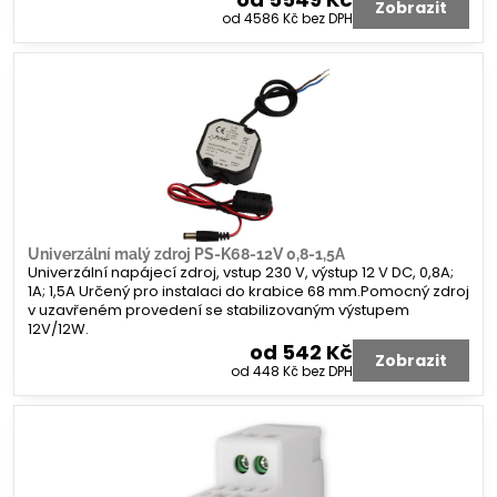
Zobrazit
od 4586 Kč
bez DPH
Univerzální malý zdroj PS-K68-12V 0,8-1,5A
Univerzální napájecí zdroj, vstup 230 V, výstup 12 V DC, 0,8A;
1A; 1,5A Určený pro instalaci do krabice 68 mm.Pomocný zdroj
v uzavřeném provedení se stabilizovaným výstupem
12V/12W.
od 542 Kč
Zobrazit
od 448 Kč
bez DPH