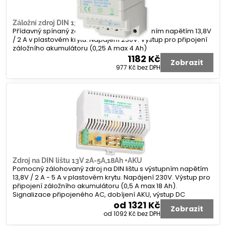
Záložní zdroj DIN 13V2A2AH
Přídavný spínaný zdroj na DIN lištu s výstupním napětím 13,8V
/ 2 A v plastovém krytu. Napájení 230V. Výstup pro připojení
záložního akumulátoru (0,25 A max 4 Ah)
1182 Kč
Zobrazit
977 Kč
bez DPH
Zdroj na DIN lištu 13V 2A-5A,18Ah +AKU
Pomocný zálohovaný zdroj na DIN lištu s výstupním napětím
13,8V / 2 A - 5 A v plastovém krytu. Napájení 230V. Výstup pro
připojení záložního akumulátoru (0,5 A max 18 Ah).
Signalizace připojeného AC, dobíjení AKU, výstup DC
od 1321 Kč
Zobrazit
od 1092 Kč
bez DPH