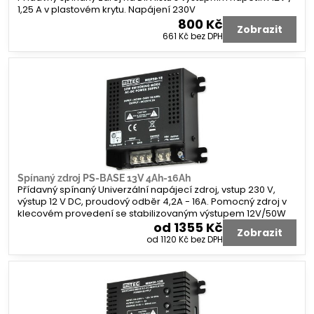
1,25 A v plastovém krytu. Napájení 230V
800 Kč
Zobrazit
661 Kč
bez DPH
Spínaný zdroj PS-BASE 13V 4Ah-16Ah
Přídavný spínaný Univerzální napájecí zdroj, vstup 230 V,
výstup 12 V DC, proudový odběr 4,2A - 16A. Pomocný zdroj v
klecovém provedení se stabilizovaným výstupem 12V/50W
od 1355 Kč
Zobrazit
od 1120 Kč
bez DPH