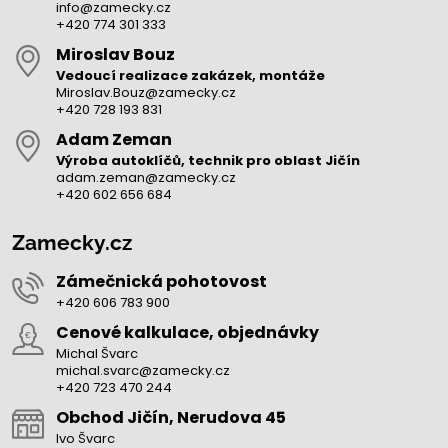
info@zamecky.cz
+420 774 301 333
Miroslav Bouz
Vedoucí realizace zakázek, montáže
Miroslav.Bouz@zamecky.cz
+420 728 193 831
Adam Zeman
Výroba autoklíčů, technik pro oblast Jičín
adam.zeman@zamecky.cz
+420 602 656 684
Zamecky.cz
Zámečnická pohotovost
+420 606 783 900
Cenové kalkulace, objednávky
Michal Švarc
michal.svarc@zamecky.cz
+420 723 470 244
Obchod Jičín, Nerudova 45
Ivo Švarc