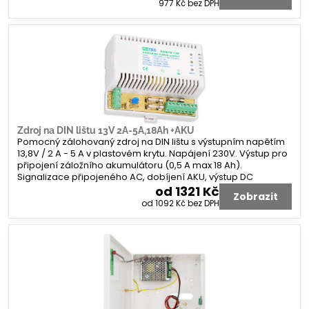
977 Kč
bez DPH
Zdroj na DIN lištu 13V 2A-5A,18Ah +AKU
Pomocný zálohovaný zdroj na DIN lištu s výstupním napětím
13,8V / 2 A - 5 A v plastovém krytu. Napájení 230V. Výstup pro
připojení záložního akumulátoru (0,5 A max 18 Ah).
Signalizace připojeného AC, dobíjení AKU, výstup DC
od 1321 Kč
Zobrazit
od 1092 Kč
bez DPH