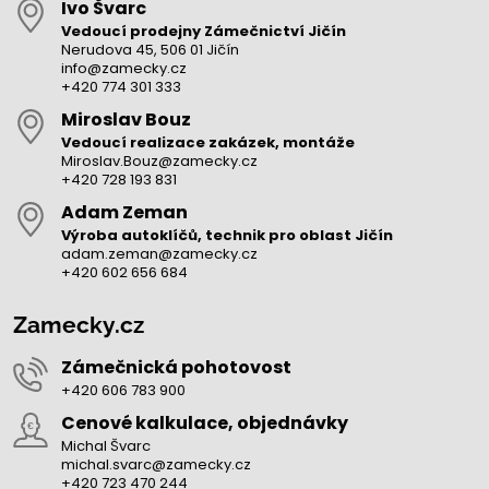
Ivo Švarc
Vedoucí prodejny Zámečnictví Jičín
Nerudova 45, 506 01 Jičín
info@zamecky.cz
+420 774 301 333
Miroslav Bouz
Vedoucí realizace zakázek, montáže
Miroslav.Bouz@zamecky.cz
+420 728 193 831
Adam Zeman
Výroba autoklíčů, technik pro oblast Jičín
adam.zeman@zamecky.cz
+420 602 656 684
Zamecky.cz
Zámečnická pohotovost
+420 606 783 900
Cenové kalkulace, objednávky
Michal Švarc
michal.svarc@zamecky.cz
+420 723 470 244