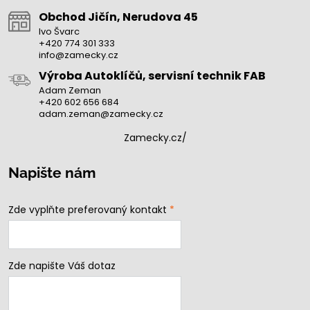
Obchod Jičín, Nerudova 45
Ivo Švarc
+420 774 301 333
info@zamecky.cz
Výroba Autoklíčů, servisní technik FAB
Adam Zeman
+420 602 656 684
adam.zeman@zamecky.cz
Zamecky.cz/
Napište nám
Zde vyplňte preferovaný kontakt
*
Zde napište Váš dotaz