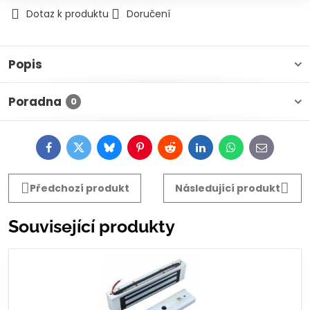
Dotaz k produktu
Doručení
Popis
Poradna
0
Facebook
Twitter
Bluesky
Pinterest
Reddit
LinkedIn
WhatsApp
E-
mail
Předchozí produkt
Následující produkt
Související produkty