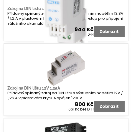
Zdroj na DIN lištu 13V 1A,3Ah +AKU
Přídavný spínaný zdroj na DIN lištu s výstupním napětím 13,8V
/ 1,2 A v plastovém krytu. Napájení 230V. Výstup pro připojení
záložního akumulátoru (0,1A max 1,3 Ah)
944 Kč
Zobrazit
780 Kč
bez DPH
Zdroj na DIN lištu 12V 1,25A
Přídavný spínaný zdroj na DIN lištu s výstupním napětím 12V /
1,25 A v plastovém krytu. Napájení 230V
800 Kč
Zobrazit
661 Kč
bez DPH