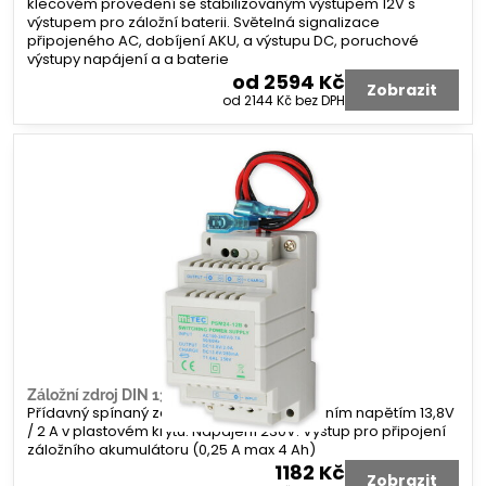
klecovém provedení se stabilizovaným výstupem 12V s
výstupem pro záložní baterii. Světelná signalizace
připojeného AC, dobíjení AKU, a výstupu DC, poruchové
výstupy napájení a a baterie
od 2594 Kč
Zobrazit
od 2144 Kč
bez DPH
Záložní zdroj DIN 13V2A2AH
Přídavný spínaný zdroj na DIN lištu s výstupním napětím 13,8V
/ 2 A v plastovém krytu. Napájení 230V. Výstup pro připojení
záložního akumulátoru (0,25 A max 4 Ah)
1182 Kč
Zobrazit