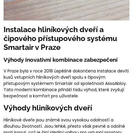
Instalace hliníkových dveří a
čipového přístupového systému
Smartair v Praze
Výhody inovativní kombinace zabezpečení
V Praze byla v roce 2018 úspěšně dokončena instalace devíti
kusů vstupních hliníkových dveří spolu s čipovým
přístupovým systémem Smartair od společnosti AssaAbloy.
Tato moderní kombinace přináší řadu výhod, které zvyšují
bezpečnost a komfort pro uživatele.
Výhody hliníkových dveří
Hliníkové dveře jsou známé svou vysokou odolností a
dlouhou životností. Jsou lehké, přesto však pevné a odolné
proti korozi, což je činí ideální volbou pro vstupní prostory.