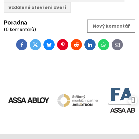
Vzdálené otevření dveří
Poradna
Nový komentář
(0 komentářů)
Facebook
Twitter
Bluesky
Pinterest
Reddit
LinkedIn
WhatsApp
E-
mail