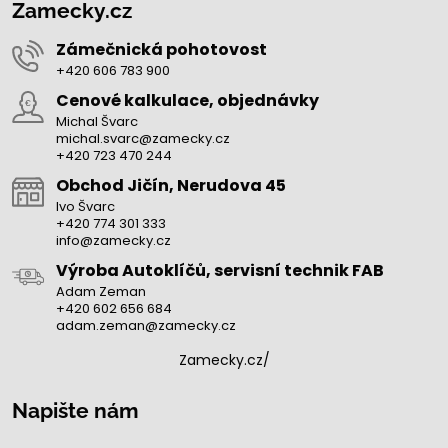
Zamecky.cz
Zámečnická pohotovost
+420 606 783 900
Cenové kalkulace, objednávky
Michal Švarc
michal.svarc@zamecky.cz
+420 723 470 244
Obchod Jičín, Nerudova 45
Ivo Švarc
+420 774 301 333
info@zamecky.cz
Výroba Autoklíčů, servisní technik FAB
Adam Zeman
+420 602 656 684
adam.zeman@zamecky.cz
Zamecky.cz/
Napište nám