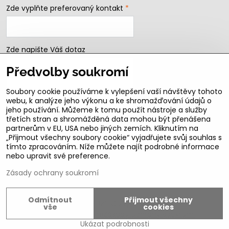
Zde vyplňte preferovaný kontakt
*
Zde napište Váš dotaz
Předvolby soukromí
Soubory cookie používáme k vylepšení vaší návštěvy tohoto
webu, k analýze jeho výkonu a ke shromažďování údajů o
jeho používání. Můžeme k tomu použít nástroje a služby
třetích stran a shromážděná data mohou být přenášena
partnerům v EU, USA nebo jiných zemích. Kliknutím na
„Přijmout všechny soubory cookie“ vyjadřujete svůj souhlas s
Odeslat
tímto zpracováním. Níže můžete najít podrobné informace
nebo upravit své preference.
B2b podmínky pro registrované partnery
Zásady ochrany soukromí
Odmítnout
Přijmout všechny
©
2026
Copyright
vše
cookies
Předvolby soukromí
Zásady ochrany soukromí
Ukázat podrobnosti
Vytvořeno systémem:
ByznysWeb.cz