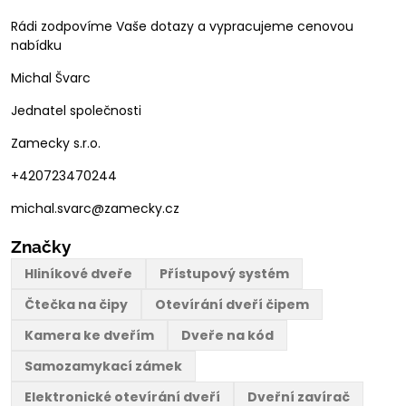
Rádi zodpovíme Vaše dotazy a vypracujeme cenovou
nabídku
Michal Švarc
Jednatel společnosti
Zamecky s.r.o.
+420723470244
michal.svarc@zamecky.cz
Značky
Hliníkové dveře
Přístupový systém
Čtečka na čipy
Otevírání dveří čipem
Kamera ke dveřím
Dveře na kód
Samozamykací zámek
Elektronické otevírání dveří
Dveřní zavírač