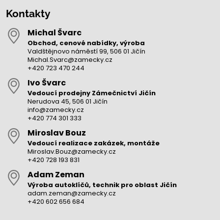
Kontakty
Michal Švarc
Obchod, cenové nabídky, výroba
Valdštějnovo náměstí 99, 506 01 Jičín
Michal.Svarc@zamecky.cz
+420 723 470 244
Ivo Švarc
Vedoucí prodejny Zámečnictví Jičín
Nerudova 45, 506 01 Jičín
info@zamecky.cz
+420 774 301 333
Miroslav Bouz
Vedoucí realizace zakázek, montáže
Miroslav.Bouz@zamecky.cz
+420 728 193 831
Adam Zeman
Výroba autoklíčů, technik pro oblast Jičín
adam.zeman@zamecky.cz
+420 602 656 684