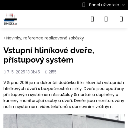
Panel uživatele
Novinky, reference realizované zakázky
Vstupní hliníkové dveře,
přístupový systém
Přidáno
Počet
7. 5. 2025 13:31:45
2155
shlédnutí
V Srpnu 2018 jsme dokončili dodávku 9 ks hlavních vstupních
hliníkových dveří s bezpečnostními skly. Dveře jsou opatřeny
přístupovým systémem AssaAbloy Smartair a doplněny o
kamery monitorující osoby u dveří. Dveře jsou monitorovány
našim systémem videotelefonů s domovním vrátným.