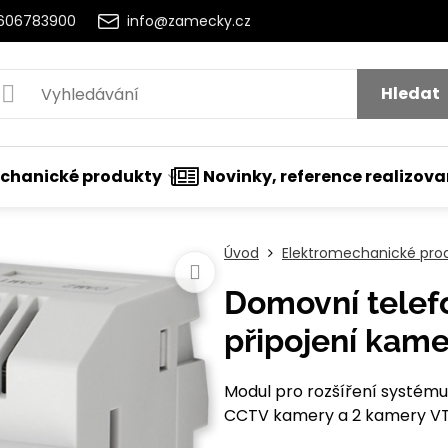
2606783900
info@zamecky.cz
Hledat
chanické produkty
Novinky, reference realizov
Úvod
Elektromechanické pro
Domovní telef
připojení kame
Modul pro rozšíření systém
CCTV kamery a 2 kamery V