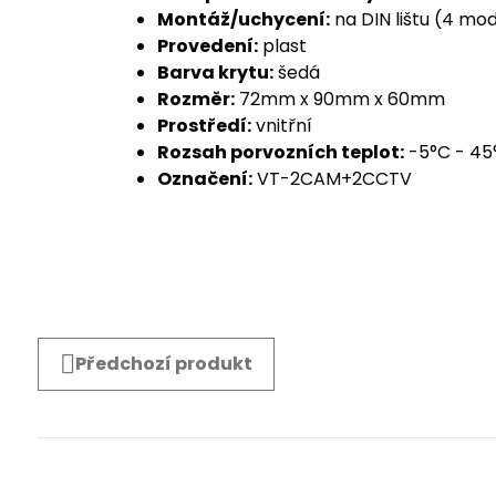
Montáž/uchycení:
na DIN lištu (4 mo
Provedení:
plast
Barva krytu:
šedá
Rozměr:
72mm x 90mm x 60mm
Prostředí:
vnitřní
Rozsah porvozních teplot:
-5°C - 45
Označení:
VT-2CAM+2CCTV
Předchozí produkt