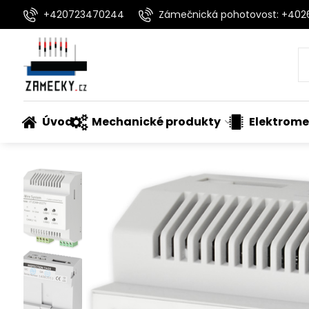
+420723470244
Zámečnická pohotovost: +40
Úvod
Mechanické produkty
Elektrome