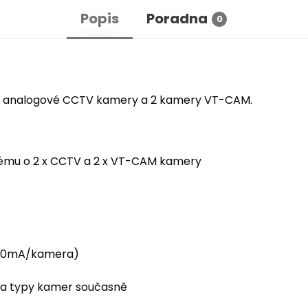
Popis
Poradna
0
o 2 analogové CCTV kamery a 2 kamery VT-CAM.
tému o 2 x CCTV a 2 x VT-CAM kamery
500mA/kamera)
ba typy kamer současně