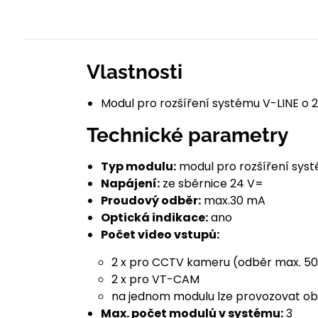
Vlastnosti
Modul pro rozšíření systému V-LINE 
Technické parametry
Typ modulu:
modul pro rozšíření sys
Napájení:
ze sběrnice 24 V=
Proudový odběr:
max.30 mA
Optická indikace:
ano
Počet video vstupů:
2 x pro CCTV kameru (odběr max. 
2 x pro VT-CAM
na jednom modulu lze provozovat o
Max. počet modulů v systému:
3