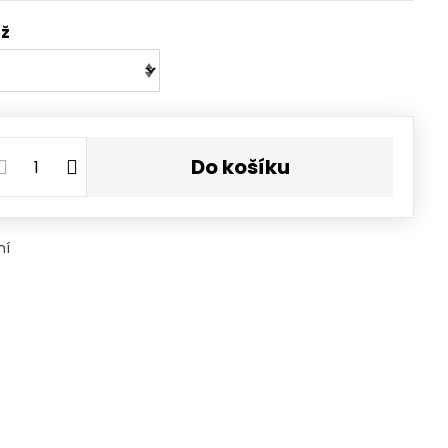
áž
Do košíku
ní