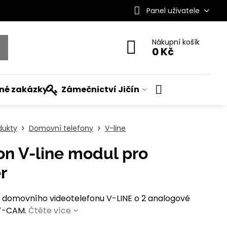
Panel uživatele
Nákupní košík
0 Kč
ané zakázky
Zámečnictví Jičín
dukty
Domovní telefony
V-line
on V-line modul pro
r
u domovního videotelefonu V-LINE o 2 analogové
T-CAM.
Čtěte více