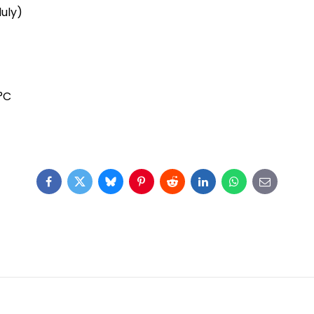
duly)
°C
Facebook
Twitter
Bluesky
Pinterest
Reddit
LinkedIn
WhatsApp
E-
mail