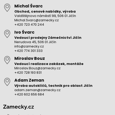
Michal Švarc
Obchod, cenové nabídky, výroba
Valdštějnovo náměstí 99, 506 01 Jičín
Michal.Svarc@zamecky.cz
+420 723 470 244
Ivo Švarc
Vedoucí prodejny Zámečnictví Jičín
Nerudova 45, 506 01 Jičín
info@zamecky.cz
+420 774 301 333
Miroslav Bouz
Vedoucí realizace zakázek, montáže
Miroslav.Bouz@zamecky.cz
+420 728 193 831
Adam Zeman
Výroba autoklíčů, technik pro oblast Jičín
adam.zeman@zamecky.cz
+420 602 656 684
Zamecky.cz