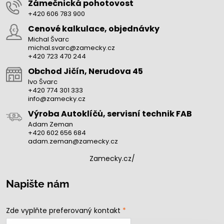
Zámečnická pohotovost
+420 606 783 900
Cenové kalkulace, objednávky
Michal Švarc
michal.svarc@zamecky.cz
+420 723 470 244
Obchod Jičín, Nerudova 45
Ivo Švarc
+420 774 301 333
info@zamecky.cz
Výroba Autoklíčů, servisní technik FAB
Adam Zeman
+420 602 656 684
adam.zeman@zamecky.cz
Zamecky.cz/
Napište nám
Zde vyplňte preferovaný kontakt
*