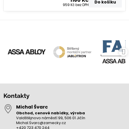
Do košíku
959 Kč
bez DPH
Kontakty
Michal Švarc
Obchod, cenové nabídky, výroba
Valdštějnovo náměstí 99, 506 01 Jičín
Michal.Svarc@zamecky.cz
+420 723 470 244