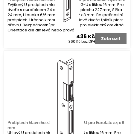
Zvýšený U protiplech hlavního zámku G-U s lištou 16 mm. Pro
dveře s eurofalcem 24 x 8 mm. Délka plechu 227 mm, Šířka
24 mm, Hloubka 6/6 mm. Koncovka 2 x 8 mm. Bezpečnostní
protiplech. Určeno k montáži na profilové dveře (hliník plast
dřevo). Bezpečnostní protiplech bez pro elektrický otevírač.
Orientace dle din levá nebo pravá
436 Kč
Zobrazit
360 Kč
bez DPH
Protiplech hlavního zámku G-U úhlový U pro Eurofalc 24 x 8
mm
Úhlový U protiplech hlavního zámku G-U s lištou 16 mm. Pro