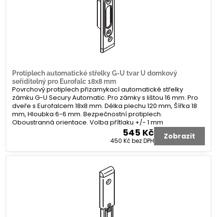
Protiplech automatické střelky G-U tvar U domkový
seříditelný pro Eurofalc 18x8 mm
Povrchový protiplech přizamykací automatické střelky
zámku G-U Secury Automatic. Pro zámky s lištou 16 mm. Pro
dveře s Eurofalcem 18x8 mm. Délka plechu 120 mm, Šířka 18
mm, Hloubka 6-6 mm. Bezpečnostní protiplech.
Oboustranná orientace. Volba přítlaku +/- 1 mm
545 Kč
Zobrazit
450 Kč
bez DPH