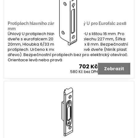
Protiplech hlavního zámku G-U úhlový U pro Eurofalc 20x8
mm
Úhlový U protiplech hlavního zámku G-U s lištou 16 mm. Pro
dveře s eurofalcem 20 x 8 mm. Délka plechu 227 mm, Šířka
20mm, Hloubka 6/33 mm. Koncovka 2 x 8 mm. Bezpečnostní
protiplech. Určeno k montáži na profilové dveře (hliník plast
dřevo). Bezpečnostní protiplech bez pro elektrický otevírač.
Orientace levá nebo pravá
702 Kč
Zobrazit
580 Kč
bez DPH