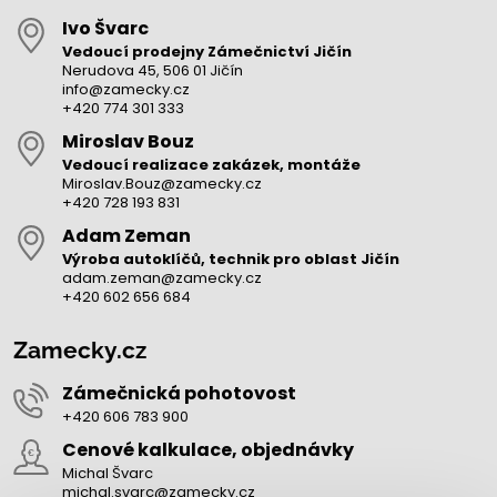
Ivo Švarc
Vedoucí prodejny Zámečnictví Jičín
Nerudova 45, 506 01 Jičín
info@zamecky.cz
+420 774 301 333
Miroslav Bouz
Vedoucí realizace zakázek, montáže
Miroslav.Bouz@zamecky.cz
+420 728 193 831
Adam Zeman
Výroba autoklíčů, technik pro oblast Jičín
adam.zeman@zamecky.cz
+420 602 656 684
Zamecky.cz
Zámečnická pohotovost
+420 606 783 900
Cenové kalkulace, objednávky
Michal Švarc
michal.svarc@zamecky.cz