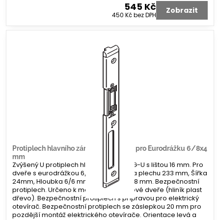
545 Kč
Zobrazit
450 Kč
bez DPH
Protiplech hlavního zámku G-U tvar U pro Eurodrážku 6/8x4
mm
Zvýšený U protiplech hlavního zámku G-U s lištou 16 mm. Pro
dveře s eurodrážkou 6/8 x 4 mm. Délka plechu 233 mm, Šířka
24mm, Hloubka 6/6 mm. Koncovka 2x 8 mm. Bezpečnostní
protiplech. Určeno k montáži na profilové dveře (hliník plast
dřevo). Bezpečnostní protiplech s přípravou pro elektrický
otevírač. Bezpečnostní protiplech se záslepkou 20 mm pro
pozdější montáž elektrického otevírače. Orientace levá a