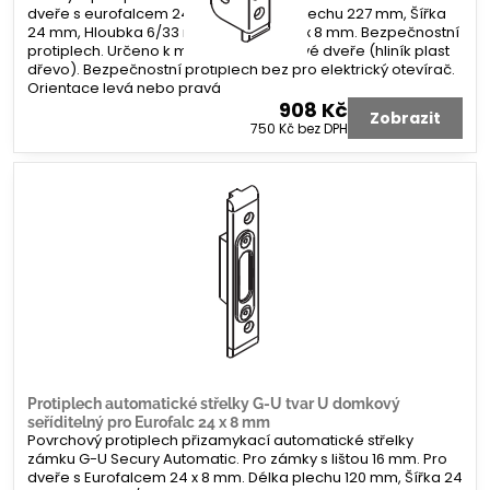
dveře s eurofalcem 24 x 8 mm. Délka plechu 227 mm, Šířka
24 mm, Hloubka 6/33 mm. Koncovka 2 x 8 mm. Bezpečnostní
protiplech. Určeno k montáži na profilové dveře (hliník plast
dřevo). Bezpečnostní protiplech bez pro elektrický otevírač.
Orientace levá nebo pravá
908 Kč
Zobrazit
750 Kč
bez DPH
Protiplech automatické střelky G-U tvar U domkový
seříditelný pro Eurofalc 24 x 8 mm
Povrchový protiplech přizamykací automatické střelky
zámku G-U Secury Automatic. Pro zámky s lištou 16 mm. Pro
dveře s Eurofalcem 24 x 8 mm. Délka plechu 120 mm, Šířka 24