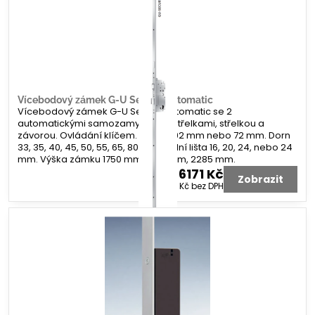
Vícebodový zámek G-U Secury Automatic
Vícebodový zámek G-U Secury Automatic se 2
automatickými samozamykacími střelkami, střelkou a
závorou. Ovládání klíčem. Rozteč 92 mm nebo 72 mm. Dorn
33, 35, 40, 45, 50, 55, 65, 80 mm. Čelní lišta 16, 20, 24, nebo 24
mm. Výška zámku 1750 mm, 1935 mm, 2285 mm.
6171 Kč
Zobrazit
5100 Kč
bez DPH