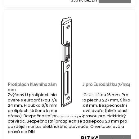
350 Kč
bez DPH
Protiplech hlavního zámku G-U tvar U pro Eurodrážku 7/8x4
mm
Zvýšený U protiplech hlavního zámku G-U s lištou 16 mm. Pro
dveře s eurodrážkou 7/8 x 4 mm. Délka plechu 227 mm, Šířka
24 mm, Hloubka 6/6 mm. Koncovka 2x 8 mm. Bezpečnostní
protiplech. Určeno k montáži na profilové dveře (hliník plast
dřevo). Bezpečnostní protiplech s přípravou pro elektrický
otevírač. Bezpečnostní protiplech se záslepkou 20 mm pro
pozdější montáž elektrického otevírače. Orientace levá a
pravá dle DIN
817 Kč