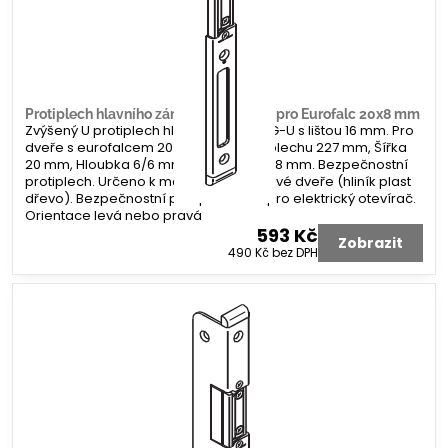
Protiplech hlavního zámku G-U tvar U pro Eurofalc 20x8 mm
Zvýšený U protiplech hlavního zámku G-U s lištou 16 mm. Pro
dveře s eurofalcem 20 x 8 mm. Délka plechu 227 mm, Šířka
20 mm, Hloubka 6/6 mm. Koncovka 2x 8 mm. Bezpečnostní
protiplech. Určeno k montáži na profilové dveře (hliník plast
dřevo). Bezpečnostní protiplech bez pro elektrický otevírač.
Orientace levá nebo pravá
593 Kč
Zobrazit
490 Kč
bez DPH