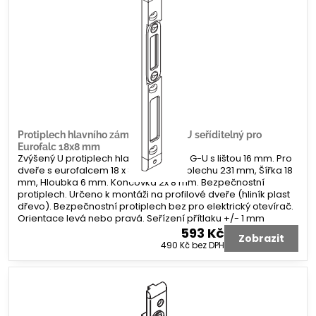
Protiplech hlavního zámku G-U tvar U seříditelný pro
Eurofalc 18x8 mm
Zvýšený U protiplech hlavního zámku G-U s lištou 16 mm. Pro
dveře s eurofalcem 18 x 8 mm. Délka plechu 231 mm, Šířka 18
mm, Hloubka 6 mm. Koncovka 2x 8 mm. Bezpečnostní
protiplech. Určeno k montáži na profilové dveře (hliník plast
dřevo). Bezpečnostní protiplech bez pro elektrický otevírač.
Orientace levá nebo pravá. Seřízení přítlaku +/- 1 mm
593 Kč
Zobrazit
490 Kč
bez DPH