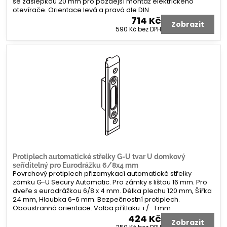
se záslepkou 20 mm pro pozdější montáž elektrického
otevírače. Orientace levá a pravá dle DIN
714 Kč
Zobrazit
590 Kč
bez DPH
Protiplech automatické střelky G-U tvar U domkový
seříditelný pro Eurodrážku 6/8x4 mm
Povrchový protiplech přizamykací automatické střelky
zámku G-U Secury Automatic. Pro zámky s lištou 16 mm. Pro
dveře s eurodrážkou 6/8 x 4 mm. Délka plechu 120 mm, Šířka
24 mm, Hloubka 6-6 mm. Bezpečnostní protiplech.
Oboustranná orientace. Volba přítlaku +/- 1 mm
424 Kč
Zobrazit