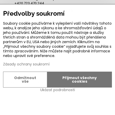
+420 723 470 244
Obchod Jičín, Nerudova 45
Předvolby soukromí
Ivo Švarc
+420 774 301 333
Soubory cookie používáme k vylepšení vaší návštěvy tohoto
info@zamecky.cz
webu, k analýze jeho výkonu a ke shromažďování údajů o
Výroba Autoklíčů, servisní technik FAB
jeho používání. Můžeme k tomu použít nástroje a služby
třetích stran a shromážděná data mohou být přenášena
Adam Zeman
partnerům v EU, USA nebo jiných zemích. Kliknutím na
+420 602 656 684
„Přijmout všechny soubory cookie“ vyjadřujete svůj souhlas s
adam.zeman@zamecky.cz
tímto zpracováním. Níže můžete najít podrobné informace
Zamecky.cz/
nebo upravit své preference.
Zásady ochrany soukromí
Napište nám
Odmítnout
Přijmout všechny
vše
cookies
Zde vyplňte preferovaný kontakt
*
Ukázat podrobnosti
Zde napište Váš dotaz
Zvolte variantu