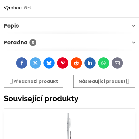
Výrobce:
G-U
Popis
Poradna
0
Facebook
Twitter
Bluesky
Pinterest
Reddit
LinkedIn
WhatsApp
E-
mail
Předchozí produkt
Následující produkt
Související produkty