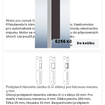
Motor pro zámek G-U A-otevírač
Příslušenství k zámku G-U Secury Automatic. Elektromotor
pro automatické odemknutí zámku po příchodu otevíracího
impulsu. Motor se namontuje na lištu zámku do připravených
otvorů. Lze použít po všechny varianty zámku.
6256 Kč
Do košíku
5170 Kč
bez DPH
Protiplech hlavního zámku G-U úhlový pro falcovou mezeru
4 mm
Úhlový protiplech hlavního zámku G-U s lištou 20 mm. Pro
dveře s falcovou mezerou 4 mm. Délka plechu 250 mm,
Šířka 25 mm, Hloubka 33 mm. Bezpečnostní protiplech.