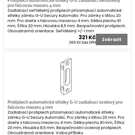
Protiplech automatické střelky G-U zadlabací seříditelný
pro falcovou mezeru 4 mm
Zadlabací seříditelný protiplech přizamykací automatické
střelky zámku G-U Secury Automatic. Pro zámky s lištou 20
mm. Pro dveře s falcovou mezerou 4 mm. Délka plechu 81
mm, Šířka 20 mm, Hloubka 8,5 mm. Bezpečnostní protiplech.
Oboustranná orientace. Seříditelný +/-1 mm
321 Kč
Zobrazit
265 Kč
bez DPH
Protiplech automatické střelky G-U zadlabací ocelový pro
falcovou mezeru 4 mm
Zadlabací protiplech přizamykací automatické střelky
zámku G-U Secury Automatic. Pro zámky s lištou 20 mm. Pro
dveře s falcovou mezerou 4 mm. Délka plechu 81 mm, Šířka
20 mm, Hloubka 8,5 mm. Bezpečnostní ocelový protiplech.
Oboustranná orientace. Volba přítlaku