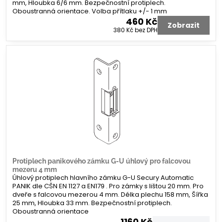
mm, Hloubka 6/6 mm. Bezpečnostní protiplech.
Oboustranná orientace. Volba přítlaku +/- 1 mm
460 Kč
Zobrazit
380 Kč
bez DPH
Protiplech panikového zámku G-U úhlový pro falcovou
mezeru 4 mm
Úhlový protiplech hlavního zámku G-U Secury Automatic
PANIK dle CŠN EN 1127 a EN179 . Pro zámky s lištou 20 mm. Pro
dveře s falcovou mezerou 4 mm. Délka plechu 158 mm, Šířka
25 mm, Hloubka 33 mm. Bezpečnostní protiplech.
Oboustranná orientace
1160 Kč