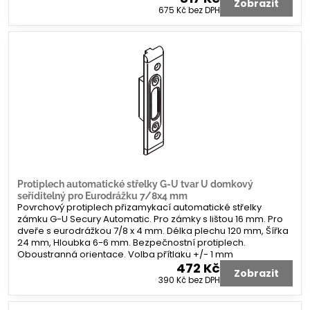
Zobrazit
675 Kč
bez DPH
Protiplech automatické střelky G-U tvar U domkový
seříditelný pro Eurodrážku 7/8x4 mm
Povrchový protiplech přizamykací automatické střelky
zámku G-U Secury Automatic. Pro zámky s lištou 16 mm. Pro
dveře s eurodrážkou 7/8 x 4 mm. Délka plechu 120 mm, Šířka
24 mm, Hloubka 6-6 mm. Bezpečnostní protiplech.
Oboustranná orientace. Volba přítlaku +/- 1 mm
472 Kč
Zobrazit
390 Kč
bez DPH