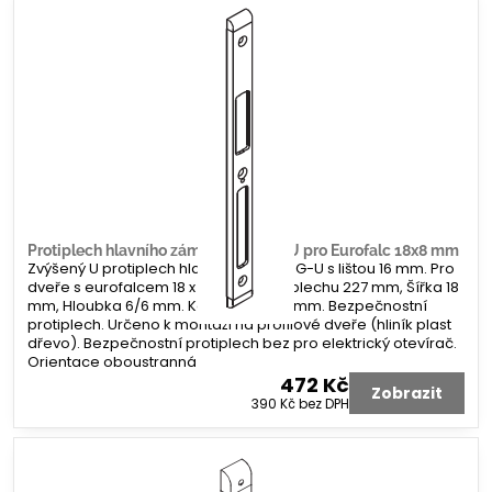
Protiplech hlavního zámku G-U tvar U pro Eurofalc 18x8 mm
Zvýšený U protiplech hlavního zámku G-U s lištou 16 mm. Pro
dveře s eurofalcem 18 x 8 mm. Délka plechu 227 mm, Šířka 18
mm, Hloubka 6/6 mm. Koncovka 2x 8 mm. Bezpečnostní
protiplech. Určeno k montáži na profilové dveře (hliník plast
dřevo). Bezpečnostní protiplech bez pro elektrický otevírač.
Orientace oboustranná
472 Kč
Zobrazit
390 Kč
bez DPH