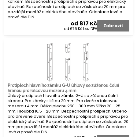
kolíkem. Bezpečnostní protiplech s přípravou pro elektrický
otevírač. Bezpečnostní protiplech se záslepkou 20 mm pro
pozdější montáž elektrického otevírače. Orientace levá a
pravá dle DIN
od 817 Kč
Zobrazit
od 675 Kč
bez DPH
Protiplech hlavního zámku G-U úhlový se zúženou čelní
hranou pro falcovou mezeru 4 mm
Úhlový protiplech hlavního zámku G-U se zůženou čelní
stranou. Pro zámky s lištou 20 mm. Pro dveře s falcovou
mezerou 4 mm. Délka plechu 250 - 300 mm Šířka 20 - 25
mm, Hloubka 16,5 - 20 mm. Bezpečnostní protiplech. Určeno
pro dřevěné dveře. Bezpečnostní protiplech s přípravou pro
elektrický otevírač. Bezpečnostní protiplech se záslepkou 20
mm pro pozdější montáž elektrického otevírače. Orientace
levá a pravá dle DIN