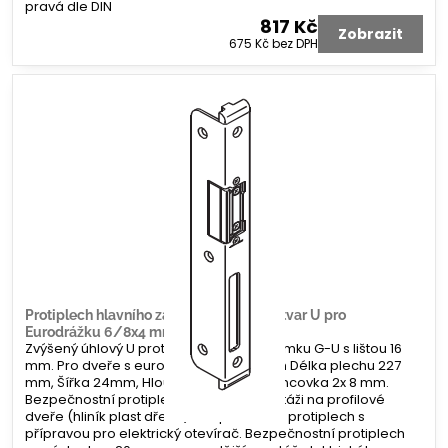
pravá dle DIN
817 Kč
Zobrazit
675 Kč
bez DPH
Protiplech hlavního zámku G-U úhlový tvar U pro
Eurodrážku 6/8x4 mm
Zvýšený úhlový U protiplech hlavního zámku G-U s lištou 16
mm. Pro dveře s eurodrážkou 6/8x4 mm Délka plechu 227
mm, Šířka 24mm, Hloubka 6/33 mm. Koncovka 2x 8 mm.
Bezpečnostní protiplech. Určeno k montáži na profilové
dveře (hliník plast dřevo). Bezpečnostní protiplech s
přípravou pro elektrický otevírač. Bezpečnostní protiplech