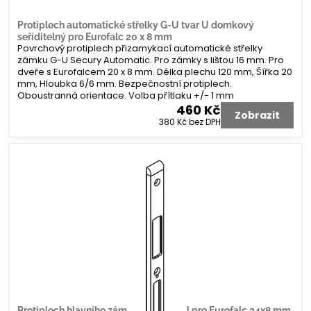
Protiplech automatické střelky G-U tvar U domkový
seříditelný pro Eurofalc 20 x 8 mm
Povrchový protiplech přizamykací automatické střelky
zámku G-U Secury Automatic. Pro zámky s lištou 16 mm. Pro
dveře s Eurofalcem 20 x 8 mm. Délka plechu 120 mm, Šířka 20
mm, Hloubka 6/6 mm. Bezpečnostní protiplech.
Oboustranná orientace. Volba přítlaku +/- 1 mm
460 Kč
Zobrazit
380 Kč
bez DPH
Protiplech hlavního zámku G-U tvar U pro Eurofalc 24x8 mm