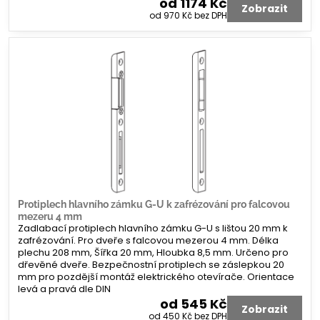
od 1174 Kč
Zobrazit
od 970 Kč
bez DPH
Protiplech hlavního zámku G-U k zafrézování pro falcovou
mezeru 4 mm
Zadlabací protiplech hlavního zámku G-U s lištou 20 mm k
zafrézování. Pro dveře s falcovou mezerou 4 mm. Délka
plechu 208 mm, Šířka 20 mm, Hloubka 8,5 mm. Určeno pro
dřevěné dveře. Bezpečnostní protiplech se záslepkou 20
mm pro pozdější montáž elektrického otevírače. Orientace
levá a pravá dle DIN
od 545 Kč
Zobrazit
od 450 Kč
bez DPH