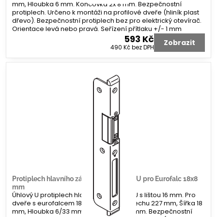
mm, Hloubka 6 mm. Koncovka 2x 8 mm. Bezpečnostní
protiplech. Určeno k montáži na profilové dveře (hliník plast
dřevo). Bezpečnostní protiplech bez pro elektrický otevírač.
Orientace levá nebo pravá. Seřízení přítlaku +/- 1 mm
593 Kč
Zobrazit
490 Kč
bez DPH
Protiplech hlavního zámku G-U úhlový U pro Eurofalc 18x8
mm
Úhlový U protiplech hlavního zámku G-U s lištou 16 mm. Pro
dveře s eurofalcem 18 x 8 mm. Délka plechu 227 mm, Šířka 18
mm, Hloubka 6/33 mm. Koncovka 2x 8 mm. Bezpečnostní