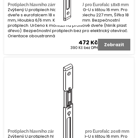
Protiplech hlavního zámku G-U tvar U pro Eurofalc 18x8 mm
Zvýšený U protiplech hlavního zámku G-U s lištou 16 mm. Pro
dveře s eurofalcem 18 x 8 mm. Délka plechu 227 mm, Šířka 18
mm, Hloubka 6/6 mm. Koncovka 2x 8 mm. Bezpečnostní
protiplech. Určeno k montáži na profilové dveře (hliník plast
dřevo). Bezpečnostní protiplech bez pro elektrický otevírač.
Orientace oboustranná
472 Kč
Zobrazit
390 Kč
bez DPH
Protiplech hlavního zámku G-U tvar U pro Eurofalc 20x8 mm
Zvýšený U protiplech hlavního zámku G-U s lištou 16 mm. Pro