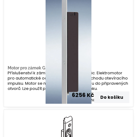
Motor pro zámek G-U A-otevírač
Příslušenství k zámku G-U Secury Automatic. Elektromotor
pro automatické odemknutí zámku po příchodu otevíracího
impulsu. Motor se namontuje na lištu zámku do připravených
otvorů. Lze použít po všechny varianty zámku.
6256 Kč
Do košíku
5170 Kč
bez DPH