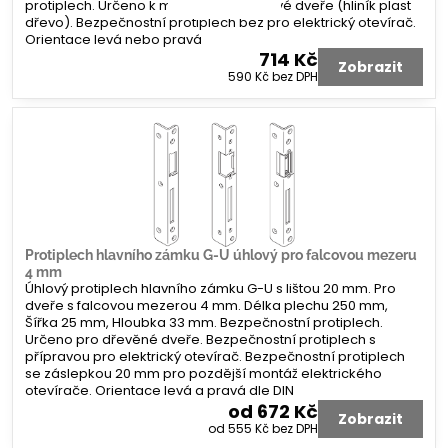
protiplech. Určeno k montáži na profilové dveře (hliník plast
dřevo). Bezpečnostní protiplech bez pro elektrický otevírač.
Orientace levá nebo pravá
714 Kč
Zobrazit
590 Kč
bez DPH
Protiplech hlavního zámku G-U úhlový pro falcovou mezeru
4 mm
Úhlový protiplech hlavního zámku G-U s lištou 20 mm. Pro
dveře s falcovou mezerou 4 mm. Délka plechu 250 mm,
Šířka 25 mm, Hloubka 33 mm. Bezpečnostní protiplech.
Určeno pro dřevěné dveře. Bezpečnostní protiplech s
přípravou pro elektrický otevírač. Bezpečnostní protiplech
se záslepkou 20 mm pro pozdější montáž elektrického
otevírače. Orientace levá a pravá dle DIN
od 672 Kč
Zobrazit
od 555 Kč
bez DPH