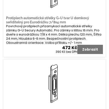
Protiplech automatické střelky G-U tvar U domkový
seříditelný pro Eurodrážku 7/8x4 mm
Povrchový protiplech přizamykací automatické střelky
zámku G-U Secury Automatic. Pro zámky s lištou 16 mm. Pro
dveře s eurodrážkou 7/8 x 4 mm. Délka plechu 120 mm, Šířka
24 mm, Hloubka 6-6 mm. Bezpečnostní protiplech.
Oboustranná orientace. Volba přítlaku +/- 1 mm
472 Kč
Zobrazit
390 Kč
bez DPH