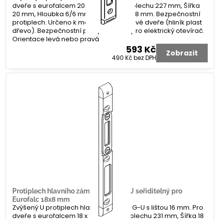
dveře s eurofalcem 20 x 8 mm. Délka plechu 227 mm, Šířka
20 mm, Hloubka 6/6 mm. Koncovka 2x 8 mm. Bezpečnostní
protiplech. Určeno k montáži na profilové dveře (hliník plast
dřevo). Bezpečnostní protiplech bez pro elektrický otevírač.
Orientace levá nebo pravá
593 Kč
Zobrazit
490 Kč
bez DPH
Protiplech hlavního zámku G-U tvar U seříditelný pro
Eurofalc 18x8 mm
Zvýšený U protiplech hlavního zámku G-U s lištou 16 mm. Pro
dveře s eurofalcem 18 x 8 mm. Délka plechu 231 mm, Šířka 18