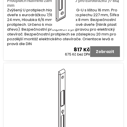
Protiplech hlavního zámku G-U tvar U pro Eurodrážku 7/8x4
mm
Zvýšený U protiplech hlavního zámku G-U s lištou 16 mm. Pro
dveře s eurodrážkou 7/8 x 4 mm. Délka plechu 227 mm, Šířka
24 mm, Hloubka 6/6 mm. Koncovka 2x 8 mm. Bezpečnostní
protiplech. Určeno k montáži na profilové dveře (hliník plast
dřevo). Bezpečnostní protiplech s přípravou pro elektrický
otevírač. Bezpečnostní protiplech se záslepkou 20 mm pro
pozdější montáž elektrického otevírače. Orientace levá a
pravá dle DIN
817 Kč
Zobrazit
675 Kč
bez DPH