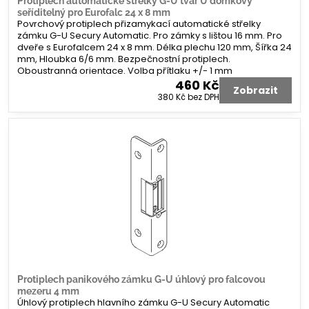
Protiplech automatické střelky G-U tvar U domkový
seříditelný pro Eurofalc 24 x 8 mm
Povrchový protiplech přizamykací automatické střelky
zámku G-U Secury Automatic. Pro zámky s lištou 16 mm. Pro
dveře s Eurofalcem 24 x 8 mm. Délka plechu 120 mm, Šířka 24
mm, Hloubka 6/6 mm. Bezpečnostní protiplech.
Oboustranná orientace. Volba přítlaku +/- 1 mm
460 Kč
Zobrazit
380 Kč
bez DPH
Protiplech panikového zámku G-U úhlový pro falcovou
mezeru 4 mm
Úhlový protiplech hlavního zámku G-U Secury Automatic