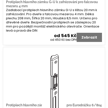
Protiplech hlavního zámku G-U k zafrézování pro falcovou
mezeru 4 mm
Zadlabací protiplech hlavního zámku G-U s lištou 20 mm k
zafrézování. Pro dveře s falcovou mezerou 4 mm. Délka
plechu 208 mm, Šířka 20 mm, Hloubka 8,5 mm. Určeno pro
dřevěné dveře. Bezpečnostní protiplech se záslepkou 20
mm pro pozdější montáž elektrického otevírače. Orientace
levá a pravá dle DIN
od 545 Kč
Zobrazit
od 450 Kč
bez DPH
Protiplech hlavního zámku G-U tvar U pro Eurodrážku 6/8x4