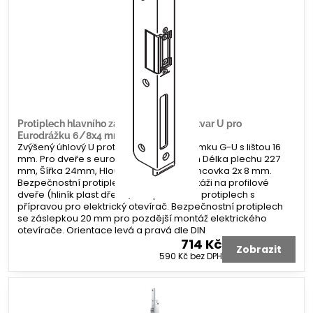
Protiplech hlavního zámku G-U úhlový tvar U pro
Eurodrážku 6/8x4 mm
Zvýšený úhlový U protiplech hlavního zámku G-U s lištou 16
mm. Pro dveře s eurodrážkou 6/8x4 mm Délka plechu 227
mm, Šířka 24mm, Hloubka 6/33 mm. Koncovka 2x 8 mm.
Bezpečnostní protiplech. Určeno k montáži na profilové
dveře (hliník plast dřevo). Bezpečnostní protiplech s
přípravou pro elektrický otevírač. Bezpečnostní protiplech
se záslepkou 20 mm pro pozdější montáž elektrického
otevírače. Orientace levá a pravá dle DIN
714 Kč
Zobrazit
590 Kč
bez DPH