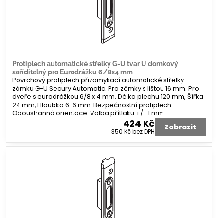
Protiplech automatické střelky G-U tvar U domkový
seříditelný pro Eurodrážku 6/8x4 mm
Povrchový protiplech přizamykací automatické střelky
zámku G-U Secury Automatic. Pro zámky s lištou 16 mm. Pro
dveře s eurodrážkou 6/8 x 4 mm. Délka plechu 120 mm, Šířka
24 mm, Hloubka 6-6 mm. Bezpečnostní protiplech.
Oboustranná orientace. Volba přítlaku +/- 1 mm
424 Kč
Zobrazit
350 Kč
bez DPH