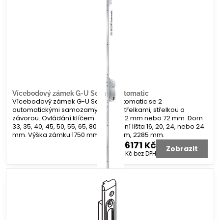
Vícebodový zámek G-U Secury Automatic
Vícebodový zámek G-U Secury Automatic se 2
automatickými samozamykacími střelkami, střelkou a
závorou. Ovládání klíčem. Rozteč 92 mm nebo 72 mm. Dorn
33, 35, 40, 45, 50, 55, 65, 80 mm. Čelní lišta 16, 20, 24, nebo 24
mm. Výška zámku 1750 mm, 1935 mm, 2285 mm.
6171 Kč
Zobrazit
5100 Kč
bez DPH