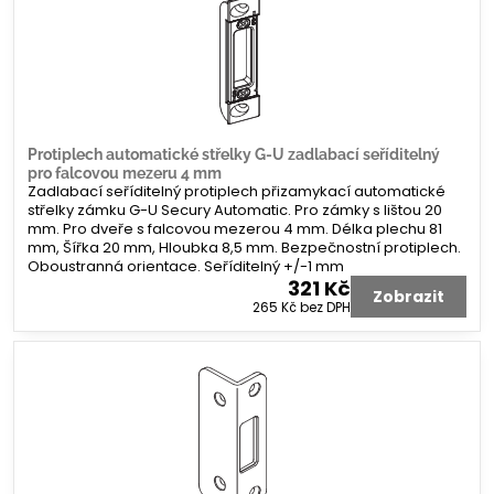
Protiplech automatické střelky G-U zadlabací seříditelný
pro falcovou mezeru 4 mm
Zadlabací seříditelný protiplech přizamykací automatické
střelky zámku G-U Secury Automatic. Pro zámky s lištou 20
mm. Pro dveře s falcovou mezerou 4 mm. Délka plechu 81
mm, Šířka 20 mm, Hloubka 8,5 mm. Bezpečnostní protiplech.
Oboustranná orientace. Seříditelný +/-1 mm
321 Kč
Zobrazit
265 Kč
bez DPH