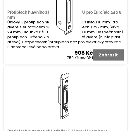
Protiplech hlavního zámku G-U úhlový U pro Eurofalc 24 x 8
mm
Úhlový U protiplech hlavního zámku G-U s lištou 16 mm. Pro
dveře s eurofalcem 24 x 8 mm. Délka plechu 227 mm, Šířka
24 mm, Hloubka 6/33 mm. Koncovka 2 x 8 mm. Bezpečnostní
protiplech. Určeno k montáži na profilové dveře (hliník plast
dřevo). Bezpečnostní protiplech bez pro elektrický otevírač.
Orientace levá nebo pravá
908 Kč
Zobrazit
750 Kč
bez DPH