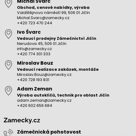
Michal Švarc
Obchod, cenové nabídky, výroba
Valdštějnovo náměstí 99, 506 01 Jičín
Michal.Svarc@zamecky.cz
+420 723 470 244
Ivo Švarc
Vedoucí prodejny Zámečnictví Jičín
Nerudova 45, 506 01 Jičín
info@zamecky.cz
+420 774 301 333
Miroslav Bouz
Vedoucí realizace zakázek, montáže
Miroslav.Bouz@zamecky.cz
+420 728 193 831
Adam Zeman
Výroba autoklíčů, technik pro oblast Jičín
adam.zeman@zamecky.cz
+420 602 656 684
Zamecky.cz
Zámečnická pohotovost