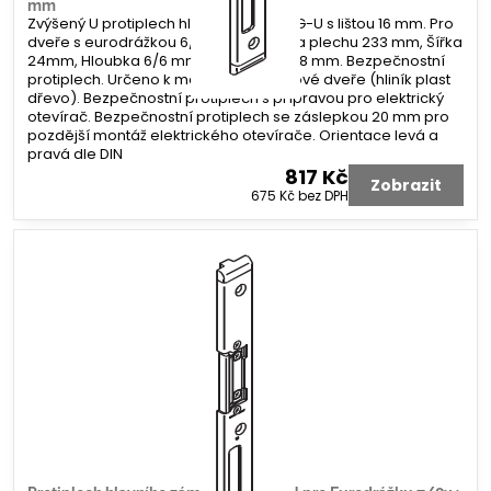
mm
Zvýšený U protiplech hlavního zámku G-U s lištou 16 mm. Pro
dveře s eurodrážkou 6/8 x 4 mm. Délka plechu 233 mm, Šířka
24mm, Hloubka 6/6 mm. Koncovka 2x 8 mm. Bezpečnostní
protiplech. Určeno k montáži na profilové dveře (hliník plast
dřevo). Bezpečnostní protiplech s přípravou pro elektrický
otevírač. Bezpečnostní protiplech se záslepkou 20 mm pro
pozdější montáž elektrického otevírače. Orientace levá a
pravá dle DIN
817 Kč
Zobrazit
675 Kč
bez DPH