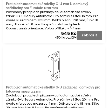
Protiplech automatické střelky G-U tvar U domkový
seříditelný pro Eurofalc 18x8 mm
Povrchový protiplech přizamykací automatické střelky
zámku G-U Secury Automatic. Pro zámky s lištou 16 mm. Pro
dveře s Eurofalcem 18x8 mm. Délka plechu 120 mm, Šířka 18
mm, Hloubka 6-6 mm. Bezpečnostní protiplech.
Oboustranná orientace. Volba přítlaku +/- 1 mm
545 Kč
Zobrazit
450 Kč
bez DPH
Protiplech automatické střelky G-U zadlabací domkový pro
falcovou mezeru 4 mm
Zadlabací protiplech přizamykací automatické střelky
zámku G-U Secury Automatic. Pro zámky s lištou 20 mm. Pro
dveře s falcovou mezerou 4 mm. Délka plechu 81 mm, Šířka
20 mm, Hloubka 8,5 mm. Bezpečnostní protiplech.