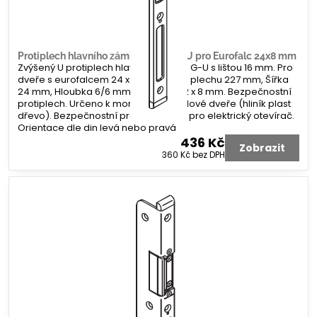
Protiplech hlavního zámku G-U tvar U pro Eurofalc 24x8 mm
Zvýšený U protiplech hlavního zámku G-U s lištou 16 mm. Pro
dveře s eurofalcem 24 x 8 mm. Délka plechu 227 mm, Šířka
24 mm, Hloubka 6/6 mm. Koncovka 2 x 8 mm. Bezpečnostní
protiplech. Určeno k montáži na profilové dveře (hliník plast
dřevo). Bezpečnostní protiplech bez pro elektrický otevírač.
Orientace dle din levá nebo pravá
436 Kč
Zobrazit
360 Kč
bez DPH