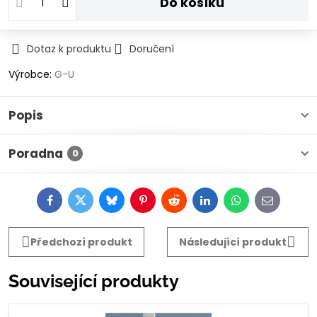
Do košíku
Dotaz k produktu
Doručení
Výrobce:
G-U
Popis
Poradna
0
Facebook
Twitter
Bluesky
Pinterest
Reddit
LinkedIn
WhatsApp
E-
mail
Předchozí produkt
Následující produkt
Související produkty