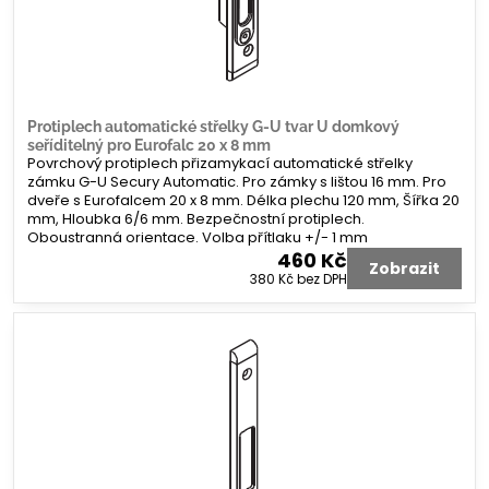
Protiplech automatické střelky G-U tvar U domkový
seříditelný pro Eurofalc 20 x 8 mm
Povrchový protiplech přizamykací automatické střelky
zámku G-U Secury Automatic. Pro zámky s lištou 16 mm. Pro
dveře s Eurofalcem 20 x 8 mm. Délka plechu 120 mm, Šířka 20
mm, Hloubka 6/6 mm. Bezpečnostní protiplech.
Oboustranná orientace. Volba přítlaku +/- 1 mm
460 Kč
Zobrazit
380 Kč
bez DPH