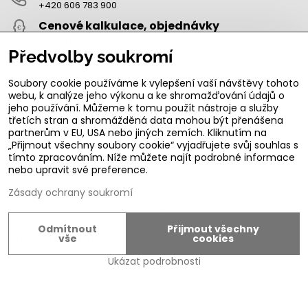
+420 606 783 900
Cenové kalkulace, objednávky
Michal Švarc
michal.svarc@zamecky.cz
Předvolby soukromí
+420 723 470 244
Obchod Jičín, Nerudova 45
Soubory cookie používáme k vylepšení vaší návštěvy tohoto
webu, k analýze jeho výkonu a ke shromažďování údajů o
Ivo Švarc
jeho používání. Můžeme k tomu použít nástroje a služby
+420 774 301 333
třetích stran a shromážděná data mohou být přenášena
info@zamecky.cz
partnerům v EU, USA nebo jiných zemích. Kliknutím na
Výroba Autoklíčů, servisní technik FAB
„Přijmout všechny soubory cookie“ vyjadřujete svůj souhlas s
Adam Zeman
tímto zpracováním. Níže můžete najít podrobné informace
+420 602 656 684
nebo upravit své preference.
adam.zeman@zamecky.cz
Zásady ochrany soukromí
Zamecky.cz/
Odmítnout
Přijmout všechny
Napište nám
vše
cookies
Ukázat podrobnosti
Zde vyplňte preferovaný kontakt
*