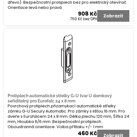
dřevo). Bezpečnostní protiplech bez pro elektrický otevírač.
Orientace levá nebo pravá
908 Kč
Zobrazit
750 Kč
bez DPH
Protiplech automatické střelky G-U tvar U domkový
seříditelný pro Eurofalc 24 x 8 mm
Povrchový protiplech přizamykací automatické střelky
zámku G-U Secury Automatic. Pro zámky s lištou 16 mm. Pro
dveře s Eurofalcem 24 x 8 mm. Délka plechu 120 mm, Šířka 24
mm, Hloubka 6/6 mm. Bezpečnostní protiplech.
Oboustranná orientace. Volba přítlaku +/- 1 mm
460 Kč
Zobrazit