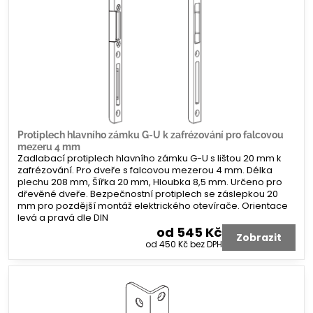
Protiplech hlavního zámku G-U k zafrézování pro falcovou
mezeru 4 mm
Zadlabací protiplech hlavního zámku G-U s lištou 20 mm k
zafrézování. Pro dveře s falcovou mezerou 4 mm. Délka
plechu 208 mm, Šířka 20 mm, Hloubka 8,5 mm. Určeno pro
dřevěné dveře. Bezpečnostní protiplech se záslepkou 20
mm pro pozdější montáž elektrického otevírače. Orientace
levá a pravá dle DIN
od 545 Kč
Zobrazit
od 450 Kč
bez DPH