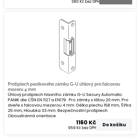
380 Kč
bez DPH
Protiplech panikového zámku G-U úhlový pro falcovou
mezeru 4 mm
Úhlový protiplech hlavního zámku G-U Secury Automatic
PANIK dle CŠN EN 1127 a EN179 . Pro zámky s lištou 20 mm. Pro
dveře s falcovou mezerou 4 mm. Délka plechu 158 mm, Šířka
25 mm, Hloubka 33 mm. Bezpečnostní protiplech.
Oboustranná orientace
1160 Kč
Do košíku
959 Kč
bez DPH