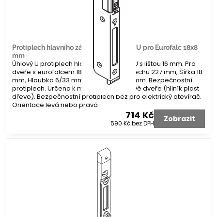
Protiplech hlavního zámku G-U úhlový U pro Eurofalc 18x8
mm
Úhlový U protiplech hlavního zámku G-U s lištou 16 mm. Pro
dveře s eurofalcem 18 x 8 mm. Délka plechu 227 mm, Šířka 18
mm, Hloubka 6/33 mm. Koncovka 2x 8 mm. Bezpečnostní
protiplech. Určeno k montáži na profilové dveře (hliník plast
dřevo). Bezpečnostní protiplech bez pro elektrický otevírač.
Orientace levá nebo pravá
714 Kč
Zobrazit
590 Kč
bez DPH