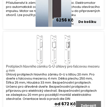
Příslušenství k zámku G-U Secury Automatic. Elektromotor
pro automatické odemknutí zámku po příchodu otevíracího
impulsu. Motor se namontuje na lištu zámku do připravených
otvorů. Lze použít po všechny varianty zámku.
6256 Kč
Do košíku
5170 Kč
bez DPH
Protiplech hlavního zámku G-U úhlový pro falcovou mezeru
4 mm
Úhlový protiplech hlavního zámku G-U s lištou 20 mm. Pro
dveře s falcovou mezerou 4 mm. Délka plechu 250 mm,
Šířka 25 mm, Hloubka 33 mm. Bezpečnostní protiplech.
Určeno pro dřevěné dveře. Bezpečnostní protiplech s
přípravou pro elektrický otevírač. Bezpečnostní protiplech
se záslepkou 20 mm pro pozdější montáž elektrického
otevírače. Orientace levá a pravá dle DIN
od 672 Kč
Zobrazit