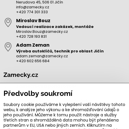
Nerudova 45, 506 01 Jičín
info@zamecky.cz
+420 774 301 333
Miroslav Bouz
Vedoucí realizace zakázek, montáže
Miroslav.Bouz@zamecky.cz
+420 728 193 831
Adam Zeman
Výroba autoklíčů, technik pro oblast Jičín
adam.zeman@zamecky.cz
+420 602 656 684
Zamecky.cz
Zámečnická pohotovost
+420 606 783 900
Předvolby soukromí
Cenové kalkulace, objednávky
Soubory cookie používáme k vylepšení vaší návštěvy tohoto
Michal Švarc
webu, k analýze jeho výkonu a ke shromažďování údajů o
michal.svarc@zamecky.cz
jeho používání. Můžeme k tomu použít nástroje a služby
+420 723 470 244
třetích stran a shromážděná data mohou být přenášena
Obchod Jičín, Nerudova 45
partnerům v EU, USA nebo jiných zemích. Kliknutím na