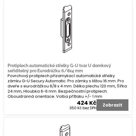
Protiplech automatické střelky G-U tvar U domkový
seříditelný pro Eurodrážku 6/8x4 mm
Povrchový protiplech přizamykací automatické střelky
zámku G-U Secury Automatic. Pro zámky s lištou 16 mm. Pro
dveře s eurodrážkou 6/8 x 4 mm. Délka plechu 120 mm, Šířka
24 mm, Hloubka 6-6 mm. Bezpečnostní protiplech.
Oboustranná orientace. Volba přítlaku +/- 1 mm
424 Kč
Zobrazit
350 Kč
bez DPH