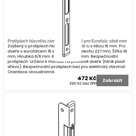
Protiplech hlavního zámku G-U tvar U pro Eurofalc 18x8 mm
Zvýšený U protiplech hlavního zámku G-U s lištou 16 mm. Pro
dveře s eurofalcem 18 x 8 mm. Délka plechu 227 mm, Šířka 18
mm, Hloubka 6/6 mm. Koncovka 2x 8 mm. Bezpečnostní
protiplech. Určeno k montáži na profilové dveře (hliník plast
dřevo). Bezpečnostní protiplech bez pro elektrický otevírač.
Orientace oboustranná
472 Kč
Zobrazit
390 Kč
bez DPH