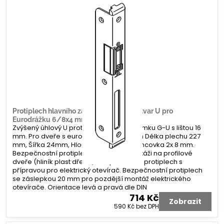
Protiplech hlavního zámku G-U úhlový tvar U pro
Eurodrážku 6/8x4 mm
Zvýšený úhlový U protiplech hlavního zámku G-U s lištou 16
mm. Pro dveře s eurodrážkou 6/8x4 mm Délka plechu 227
mm, Šířka 24mm, Hloubka 6/33 mm. Koncovka 2x 8 mm.
Bezpečnostní protiplech. Určeno k montáži na profilové
dveře (hliník plast dřevo). Bezpečnostní protiplech s
přípravou pro elektrický otevírač. Bezpečnostní protiplech
se záslepkou 20 mm pro pozdější montáž elektrického
otevírače. Orientace levá a pravá dle DIN
714 Kč
Zobrazit
590 Kč
bez DPH