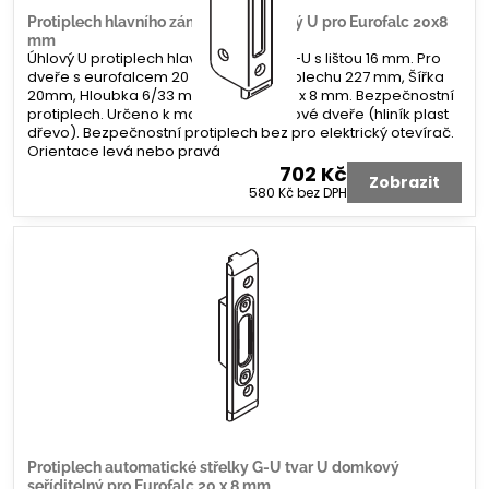
Protiplech hlavního zámku G-U úhlový U pro Eurofalc 20x8
mm
Úhlový U protiplech hlavního zámku G-U s lištou 16 mm. Pro
dveře s eurofalcem 20 x 8 mm. Délka plechu 227 mm, Šířka
20mm, Hloubka 6/33 mm. Koncovka 2 x 8 mm. Bezpečnostní
protiplech. Určeno k montáži na profilové dveře (hliník plast
dřevo). Bezpečnostní protiplech bez pro elektrický otevírač.
Orientace levá nebo pravá
702 Kč
Zobrazit
580 Kč
bez DPH
Protiplech automatické střelky G-U tvar U domkový
seříditelný pro Eurofalc 20 x 8 mm