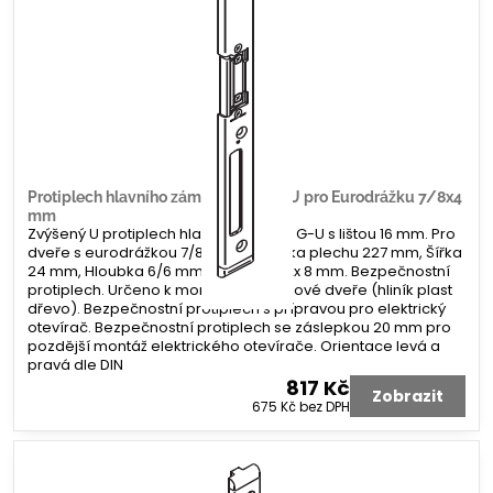
Protiplech hlavního zámku G-U tvar U pro Eurodrážku 7/8x4
mm
Zvýšený U protiplech hlavního zámku G-U s lištou 16 mm. Pro
dveře s eurodrážkou 7/8 x 4 mm. Délka plechu 227 mm, Šířka
24 mm, Hloubka 6/6 mm. Koncovka 2x 8 mm. Bezpečnostní
protiplech. Určeno k montáži na profilové dveře (hliník plast
dřevo). Bezpečnostní protiplech s přípravou pro elektrický
otevírač. Bezpečnostní protiplech se záslepkou 20 mm pro
pozdější montáž elektrického otevírače. Orientace levá a
pravá dle DIN
817 Kč
Zobrazit
675 Kč
bez DPH