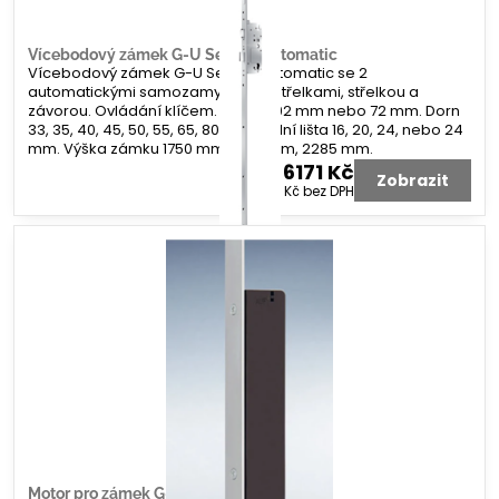
Vícebodový zámek G-U Secury Automatic
Vícebodový zámek G-U Secury Automatic se 2
automatickými samozamykacími střelkami, střelkou a
závorou. Ovládání klíčem. Rozteč 92 mm nebo 72 mm. Dorn
33, 35, 40, 45, 50, 55, 65, 80 mm. Čelní lišta 16, 20, 24, nebo 24
mm. Výška zámku 1750 mm, 1935 mm, 2285 mm.
6171 Kč
Zobrazit
5100 Kč
bez DPH
Motor pro zámek G-U A-otevírač