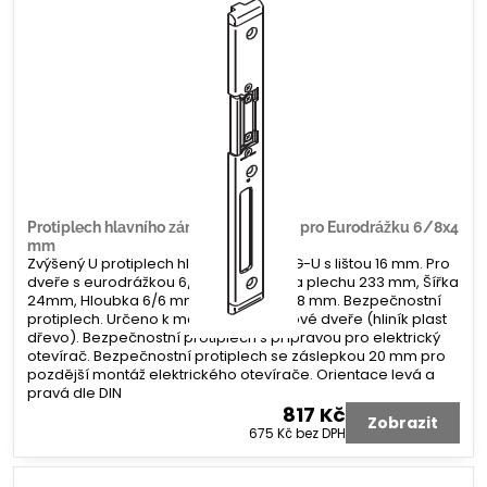
Protiplech hlavního zámku G-U tvar U pro Eurodrážku 6/8x4
mm
Zvýšený U protiplech hlavního zámku G-U s lištou 16 mm. Pro
dveře s eurodrážkou 6/8 x 4 mm. Délka plechu 233 mm, Šířka
24mm, Hloubka 6/6 mm. Koncovka 2x 8 mm. Bezpečnostní
protiplech. Určeno k montáži na profilové dveře (hliník plast
dřevo). Bezpečnostní protiplech s přípravou pro elektrický
otevírač. Bezpečnostní protiplech se záslepkou 20 mm pro
pozdější montáž elektrického otevírače. Orientace levá a
pravá dle DIN
817 Kč
Zobrazit
675 Kč
bez DPH