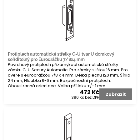
Protiplech automatické střelky G-U tvar U domkový
seříditelný pro Eurodrážku 7/8x4 mm
Povrchový protiplech přizamykací automatické střelky
zámku G-U Secury Automatic. Pro zámky s lištou 16 mm. Pro
dveře s eurodrážkou 7/8 x 4 mm. Délka plechu 120 mm, Šířka
24 mm, Hloubka 6-6 mm. Bezpečnostní protiplech.
Oboustranná orientace. Volba přítlaku +/- 1 mm
472 Kč
Zobrazit
390 Kč
bez DPH