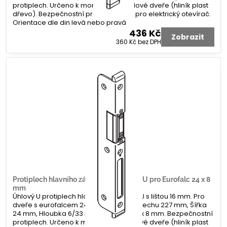
protiplech. Určeno k montáži na profilové dveře (hliník plast
dřevo). Bezpečnostní protiplech bez pro elektrický otevírač.
Orientace dle din levá nebo pravá
436 Kč
Zobrazit
360 Kč
bez DPH
Protiplech hlavního zámku G-U úhlový U pro Eurofalc 24 x 8
mm
Úhlový U protiplech hlavního zámku G-U s lištou 16 mm. Pro
dveře s eurofalcem 24 x 8 mm. Délka plechu 227 mm, Šířka
24 mm, Hloubka 6/33 mm. Koncovka 2 x 8 mm. Bezpečnostní
protiplech. Určeno k montáži na profilové dveře (hliník plast