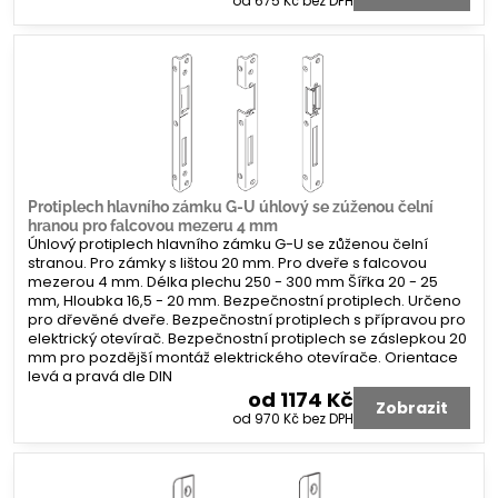
od 675 Kč
bez DPH
Protiplech hlavního zámku G-U úhlový se zúženou čelní
hranou pro falcovou mezeru 4 mm
Úhlový protiplech hlavního zámku G-U se zůženou čelní
stranou. Pro zámky s lištou 20 mm. Pro dveře s falcovou
mezerou 4 mm. Délka plechu 250 - 300 mm Šířka 20 - 25
mm, Hloubka 16,5 - 20 mm. Bezpečnostní protiplech. Určeno
pro dřevěné dveře. Bezpečnostní protiplech s přípravou pro
elektrický otevírač. Bezpečnostní protiplech se záslepkou 20
mm pro pozdější montáž elektrického otevírače. Orientace
levá a pravá dle DIN
od 1174 Kč
Zobrazit
od 970 Kč
bez DPH