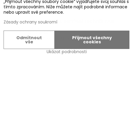
„Přijmout všechny soubory cookie“ vyjadřujete svůj souhlas s
Ivo Švarc
tímto zpracováním. Níže můžete najít podrobné informace
+420 774 301 333
nebo upravit své preference.
info@zamecky.cz
Výroba Autoklíčů, servisní technik FAB
Zásady ochrany soukromí
Adam Zeman
+420 602 656 684
adam.zeman@zamecky.cz
Odmítnout
Přijmout všechny
vše
cookies
Zamecky.cz/
Ukázat podrobnosti
Napište nám
Zvolte variantu
Zde vyplňte preferovaný kontakt
*
Zde napište Váš dotaz