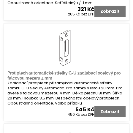
Oboustranná orientace. Seříditelný +/-1 mm
321 Kč
Zobrazit
265 Kč
bez DPH
Protiplech automatické střelky G-U zadlabací ocelový pro
falcovou mezeru 4 mm
Zadlabací protiplech přizamykací automatické střelky
zámku G-U Secury Automatic. Pro zámky s lištou 20 mm. Pro
dveře s falcovou mezerou 4 mm. Délka plechu 81 mm, Šířka
20 mm, Hloubka 8,5 mm. Bezpečnostní ocelový protiplech.
Oboustranná orientace. Volba přítlaku
545 Kč
Zobrazit
450 Kč
bez DPH