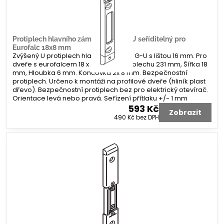
Protiplech hlavního zámku G-U tvar U seříditelný pro
Eurofalc 18x8 mm
Zvýšený U protiplech hlavního zámku G-U s lištou 16 mm. Pro
dveře s eurofalcem 18 x 8 mm. Délka plechu 231 mm, Šířka 18
mm, Hloubka 6 mm. Koncovka 2x 8 mm. Bezpečnostní
protiplech. Určeno k montáži na profilové dveře (hliník plast
dřevo). Bezpečnostní protiplech bez pro elektrický otevírač.
Orientace levá nebo pravá. Seřízení přítlaku +/- 1 mm
593 Kč
Zobrazit
490 Kč
bez DPH