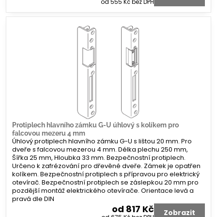
od 555 Kč
bez DPH
Protiplech hlavního zámku G-U úhlový s kolíkem pro
falcovou mezeru 4 mm
Úhlový protiplech hlavního zámku G-U s lištou 20 mm. Pro
dveře s falcovou mezerou 4 mm. Délka plechu 250 mm,
Šířka 25 mm, Hloubka 33 mm. Bezpečnostní protiplech.
Určeno k zafrézování pro dřevěné dveře. Zámek je opatřen
kolíkem. Bezpečnostní protiplech s přípravou pro elektrický
otevírač. Bezpečnostní protiplech se záslepkou 20 mm pro
pozdější montáž elektrického otevírače. Orientace levá a
pravá dle DIN
od 817 Kč
Zobrazit