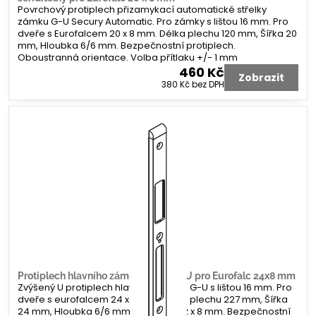
Povrchový protiplech přizamykací automatické střelky
zámku G-U Secury Automatic. Pro zámky s lištou 16 mm. Pro
dveře s Eurofalcem 20 x 8 mm. Délka plechu 120 mm, Šířka 20
mm, Hloubka 6/6 mm. Bezpečnostní protiplech.
Oboustranná orientace. Volba přítlaku +/- 1 mm
460 Kč
Zobrazit
380 Kč
bez DPH
Protiplech hlavního zámku G-U tvar U pro Eurofalc 24x8 mm
Zvýšený U protiplech hlavního zámku G-U s lištou 16 mm. Pro
dveře s eurofalcem 24 x 8 mm. Délka plechu 227 mm, Šířka
24 mm, Hloubka 6/6 mm. Koncovka 2 x 8 mm. Bezpečnostní