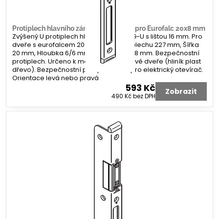
Protiplech hlavního zámku G-U tvar U pro Eurofalc 20x8 mm
Zvýšený U protiplech hlavního zámku G-U s lištou 16 mm. Pro
dveře s eurofalcem 20 x 8 mm. Délka plechu 227 mm, Šířka
20 mm, Hloubka 6/6 mm. Koncovka 2x 8 mm. Bezpečnostní
protiplech. Určeno k montáži na profilové dveře (hliník plast
dřevo). Bezpečnostní protiplech bez pro elektrický otevírač.
Orientace levá nebo pravá
593 Kč
Zobrazit
490 Kč
bez DPH