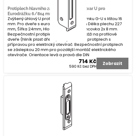
Protiplech hlavního zámku G-U úhlový tvar U pro
Eurodrážku 6/8x4 mm
Zvýšený úhlový U protiplech hlavního zámku G-U s lištou 16
mm. Pro dveře s eurodrážkou 6/8x4 mm Délka plechu 227
mm, Šířka 24mm, Hloubka 6/33 mm. Koncovka 2x 8 mm.
Bezpečnostní protiplech. Určeno k montáži na profilové
dveře (hliník plast dřevo). Bezpečnostní protiplech s
přípravou pro elektrický otevírač. Bezpečnostní protiplech
se záslepkou 20 mm pro pozdější montáž elektrického
otevírače. Orientace levá a pravá dle DIN
714 Kč
Zobrazit
590 Kč
bez DPH