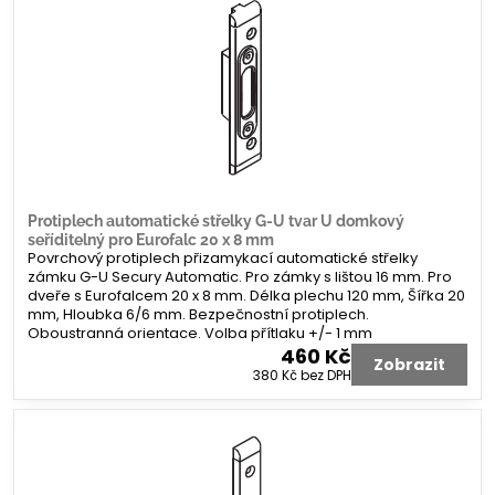
Protiplech automatické střelky G-U tvar U domkový
seříditelný pro Eurofalc 20 x 8 mm
Povrchový protiplech přizamykací automatické střelky
zámku G-U Secury Automatic. Pro zámky s lištou 16 mm. Pro
dveře s Eurofalcem 20 x 8 mm. Délka plechu 120 mm, Šířka 20
mm, Hloubka 6/6 mm. Bezpečnostní protiplech.
Oboustranná orientace. Volba přítlaku +/- 1 mm
460 Kč
Zobrazit
380 Kč
bez DPH