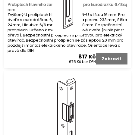
Protiplech hlavního zámku G-U tvar U pro Eurodrážku 6/8x4
mm
Zvýšený U protiplech hlavního zámku G-U s lištou 16 mm. Pro
dveře s eurodrážkou 6/8 x 4 mm. Délka plechu 233 mm, Šířka
24mm, Hloubka 6/6 mm. Koncovka 2x 8 mm. Bezpečnostní
protiplech. Určeno k montáži na profilové dveře (hliník plast
dřevo). Bezpečnostní protiplech s přípravou pro elektrický
otevírač. Bezpečnostní protiplech se záslepkou 20 mm pro
pozdější montáž elektrického otevírače. Orientace levá a
pravá dle DIN
817 Kč
Zobrazit
675 Kč
bez DPH