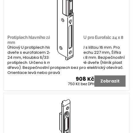
Protiplech hlavního zámku G-U úhlový U pro Eurofalc 24 x 8
mm
Úhlový U protiplech hlavního zámku G-U s lištou 16 mm. Pro
dveře s eurofalcem 24 x 8 mm. Délka plechu 227 mm, Šířka
24 mm, Hloubka 6/33 mm. Koncovka 2 x 8 mm. Bezpečnostní
protiplech. Určeno k montáži na profilové dveře (hliník plast
dřevo). Bezpečnostní protiplech bez pro elektrický otevírač.
Orientace levá nebo pravá
908 Kč
Zobrazit
750 Kč
bez DPH