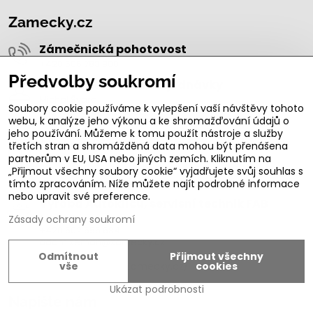
Zamecky.cz
Zámečnická pohotovost
+420 606 783 900
Předvolby soukromí
Cenové kalkulace, objednávky
Michal Švarc
Soubory cookie používáme k vylepšení vaší návštěvy tohoto
michal.svarc@zamecky.cz
webu, k analýze jeho výkonu a ke shromažďování údajů o
+420 723 470 244
jeho používání. Můžeme k tomu použít nástroje a služby
Obchod Jičín, Nerudova 45
třetích stran a shromážděná data mohou být přenášena
partnerům v EU, USA nebo jiných zemích. Kliknutím na
Ivo Švarc
„Přijmout všechny soubory cookie“ vyjadřujete svůj souhlas s
+420 774 301 333
info@zamecky.cz
tímto zpracováním. Níže můžete najít podrobné informace
nebo upravit své preference.
Výroba Autoklíčů, servisní technik FAB
Adam Zeman
Zásady ochrany soukromí
+420 602 656 684
adam.zeman@zamecky.cz
Odmítnout
Přijmout všechny
vše
cookies
Zamecky.cz/
Ukázat podrobnosti
Napište nám