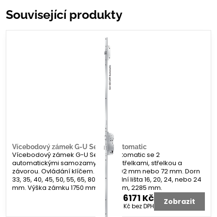
Související produkty
Vícebodový zámek G-U Secury Automatic
Vícebodový zámek G-U Secury Automatic se 2
automatickými samozamykacími střelkami, střelkou a
závorou. Ovládání klíčem. Rozteč 92 mm nebo 72 mm. Dorn
33, 35, 40, 45, 50, 55, 65, 80 mm. Čelní lišta 16, 20, 24, nebo 24
mm. Výška zámku 1750 mm, 1935 mm, 2285 mm.
6171 Kč
Zobrazit
5100 Kč
bez DPH