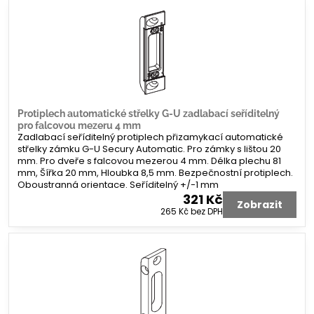
Protiplech automatické střelky G-U zadlabací seříditelný
pro falcovou mezeru 4 mm
Zadlabací seříditelný protiplech přizamykací automatické
střelky zámku G-U Secury Automatic. Pro zámky s lištou 20
mm. Pro dveře s falcovou mezerou 4 mm. Délka plechu 81
mm, Šířka 20 mm, Hloubka 8,5 mm. Bezpečnostní protiplech.
Oboustranná orientace. Seříditelný +/-1 mm
321 Kč
Zobrazit
265 Kč
bez DPH