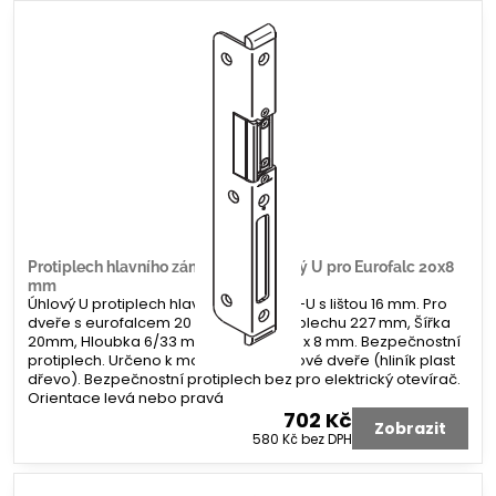
Protiplech hlavního zámku G-U úhlový U pro Eurofalc 20x8
mm
Úhlový U protiplech hlavního zámku G-U s lištou 16 mm. Pro
dveře s eurofalcem 20 x 8 mm. Délka plechu 227 mm, Šířka
20mm, Hloubka 6/33 mm. Koncovka 2 x 8 mm. Bezpečnostní
protiplech. Určeno k montáži na profilové dveře (hliník plast
dřevo). Bezpečnostní protiplech bez pro elektrický otevírač.
Orientace levá nebo pravá
702 Kč
Zobrazit
580 Kč
bez DPH