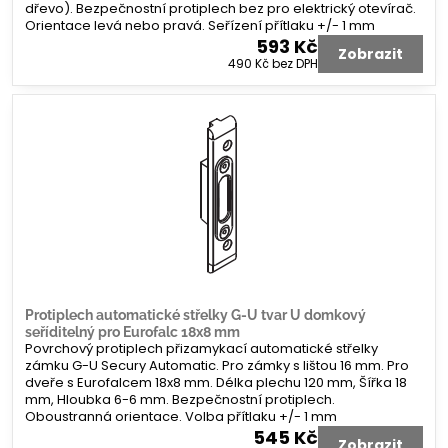
dřevo). Bezpečnostní protiplech bez pro elektrický otevírač.
Orientace levá nebo pravá. Seřízení přítlaku +/- 1 mm
593 Kč
Zobrazit
490 Kč
bez DPH
Protiplech automatické střelky G-U tvar U domkový
seříditelný pro Eurofalc 18x8 mm
Povrchový protiplech přizamykací automatické střelky
zámku G-U Secury Automatic. Pro zámky s lištou 16 mm. Pro
dveře s Eurofalcem 18x8 mm. Délka plechu 120 mm, Šířka 18
mm, Hloubka 6-6 mm. Bezpečnostní protiplech.
Oboustranná orientace. Volba přítlaku +/- 1 mm
545 Kč
Zobrazit