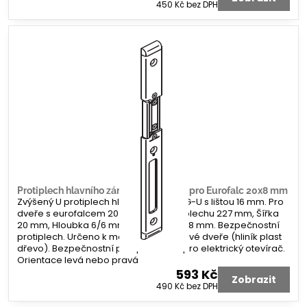
450 Kč
bez DPH
Protiplech hlavního zámku G-U tvar U pro Eurofalc 20x8 mm
Zvýšený U protiplech hlavního zámku G-U s lištou 16 mm. Pro
dveře s eurofalcem 20 x 8 mm. Délka plechu 227 mm, Šířka
20 mm, Hloubka 6/6 mm. Koncovka 2x 8 mm. Bezpečnostní
protiplech. Určeno k montáži na profilové dveře (hliník plast
dřevo). Bezpečnostní protiplech bez pro elektrický otevírač.
Orientace levá nebo pravá
593 Kč
Zobrazit
490 Kč
bez DPH