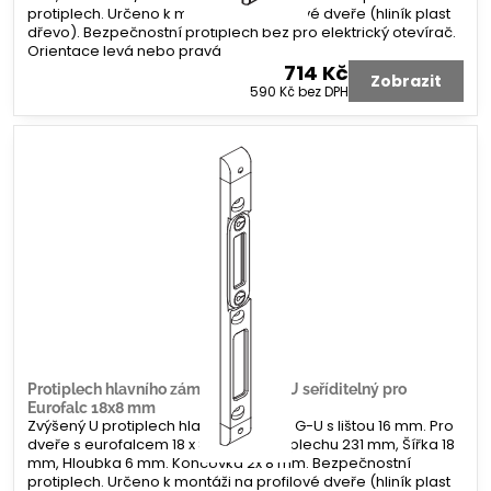
protiplech. Určeno k montáži na profilové dveře (hliník plast
dřevo). Bezpečnostní protiplech bez pro elektrický otevírač.
Orientace levá nebo pravá
714 Kč
Zobrazit
590 Kč
bez DPH
Protiplech hlavního zámku G-U tvar U seříditelný pro
Eurofalc 18x8 mm
Zvýšený U protiplech hlavního zámku G-U s lištou 16 mm. Pro
dveře s eurofalcem 18 x 8 mm. Délka plechu 231 mm, Šířka 18
mm, Hloubka 6 mm. Koncovka 2x 8 mm. Bezpečnostní
protiplech. Určeno k montáži na profilové dveře (hliník plast