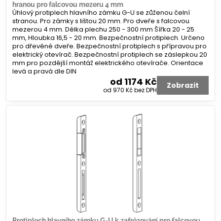
hranou pro falcovou mezeru 4 mm
Úhlový protiplech hlavního zámku G-U se zůženou čelní
stranou. Pro zámky s lištou 20 mm. Pro dveře s falcovou
mezerou 4 mm. Délka plechu 250 - 300 mm Šířka 20 - 25
mm, Hloubka 16,5 - 20 mm. Bezpečnostní protiplech. Určeno
pro dřevěné dveře. Bezpečnostní protiplech s přípravou pro
elektrický otevírač. Bezpečnostní protiplech se záslepkou 20
mm pro pozdější montáž elektrického otevírače. Orientace
levá a pravá dle DIN
od 1174 Kč
Zobrazit
od 970 Kč
bez DPH
Protiplech hlavního zámku G-U k zafrézování pro falcovou