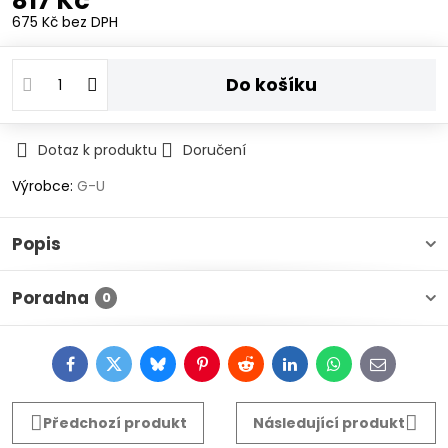
817 Kč
675 Kč
bez DPH
Do košíku
Dotaz k produktu
Doručení
Výrobce:
G-U
Popis
Poradna
0
Facebook
Twitter
Bluesky
Pinterest
Reddit
LinkedIn
WhatsApp
E-
mail
Předchozí produkt
Následující produkt