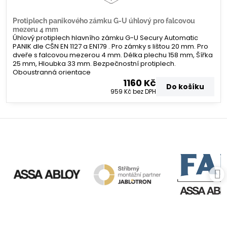
Protiplech panikového zámku G-U úhlový pro falcovou
mezeru 4 mm
Úhlový protiplech hlavního zámku G-U Secury Automatic
PANIK dle CŠN EN 1127 a EN179 . Pro zámky s lištou 20 mm. Pro
dveře s falcovou mezerou 4 mm. Délka plechu 158 mm, Šířka
25 mm, Hloubka 33 mm. Bezpečnostní protiplech.
Oboustranná orientace
1160 Kč
Do košíku
959 Kč
bez DPH