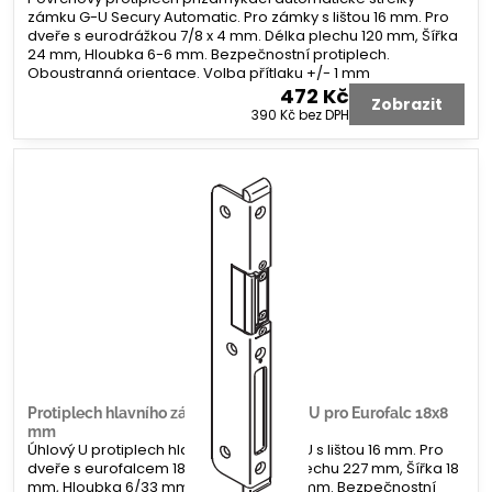
zámku G-U Secury Automatic. Pro zámky s lištou 16 mm. Pro
dveře s eurodrážkou 7/8 x 4 mm. Délka plechu 120 mm, Šířka
24 mm, Hloubka 6-6 mm. Bezpečnostní protiplech.
Oboustranná orientace. Volba přítlaku +/- 1 mm
472 Kč
Zobrazit
390 Kč
bez DPH
Protiplech hlavního zámku G-U úhlový U pro Eurofalc 18x8
mm
Úhlový U protiplech hlavního zámku G-U s lištou 16 mm. Pro
dveře s eurofalcem 18 x 8 mm. Délka plechu 227 mm, Šířka 18
mm, Hloubka 6/33 mm. Koncovka 2x 8 mm. Bezpečnostní