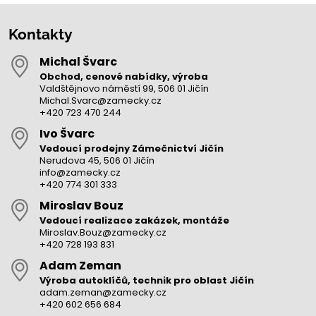
Kontakty
Michal Švarc
Obchod, cenové nabídky, výroba
Valdštějnovo náměstí 99, 506 01 Jičín
Michal.Svarc@zamecky.cz
+420 723 470 244
Ivo Švarc
Vedoucí prodejny Zámečnictví Jičín
Nerudova 45, 506 01 Jičín
info@zamecky.cz
+420 774 301 333
Miroslav Bouz
Vedoucí realizace zakázek, montáže
Miroslav.Bouz@zamecky.cz
+420 728 193 831
Adam Zeman
Výroba autoklíčů, technik pro oblast Jičín
adam.zeman@zamecky.cz
+420 602 656 684