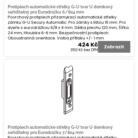
Protiplech automatické střelky G-U tvar U domkový
seříditelný pro Eurodrážku 6/8x4 mm
Povrchový protiplech přizamykací automatické střelky
zámku G-U Secury Automatic. Pro zámky s lištou 16 mm. Pro
dveře s eurodrážkou 6/8 x 4 mm. Délka plechu 120 mm, Šířka
24 mm, Hloubka 6-6 mm. Bezpečnostní protiplech.
Oboustranná orientace. Volba přítlaku +/- 1 mm
424 Kč
Zobrazit
350 Kč
bez DPH
Protiplech automatické střelky G-U tvar U domkový
seříditelný pro Eurodrážku 7/8x4 mm
Povrchový protiplech přizamykací automatické střelky