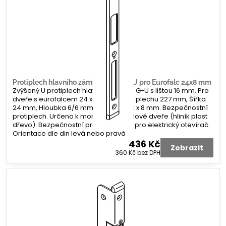
Protiplech hlavního zámku G-U tvar U pro Eurofalc 24x8 mm
Zvýšený U protiplech hlavního zámku G-U s lištou 16 mm. Pro
dveře s eurofalcem 24 x 8 mm. Délka plechu 227 mm, Šířka
24 mm, Hloubka 6/6 mm. Koncovka 2 x 8 mm. Bezpečnostní
protiplech. Určeno k montáži na profilové dveře (hliník plast
dřevo). Bezpečnostní protiplech bez pro elektrický otevírač.
Orientace dle din levá nebo pravá
436 Kč
Zobrazit
360 Kč
bez DPH