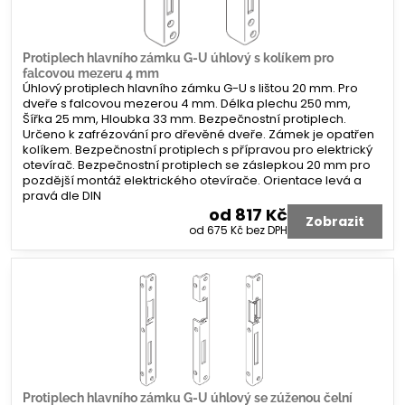
Protiplech hlavního zámku G-U úhlový s kolíkem pro
falcovou mezeru 4 mm
Úhlový protiplech hlavního zámku G-U s lištou 20 mm. Pro
dveře s falcovou mezerou 4 mm. Délka plechu 250 mm,
Šířka 25 mm, Hloubka 33 mm. Bezpečnostní protiplech.
Určeno k zafrézování pro dřevěné dveře. Zámek je opatřen
kolíkem. Bezpečnostní protiplech s přípravou pro elektrický
otevírač. Bezpečnostní protiplech se záslepkou 20 mm pro
pozdější montáž elektrického otevírače. Orientace levá a
pravá dle DIN
od 817 Kč
Zobrazit
od 675 Kč
bez DPH
Protiplech hlavního zámku G-U úhlový se zúženou čelní