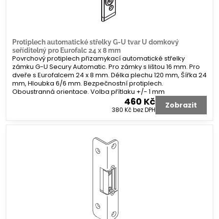
Protiplech automatické střelky G-U tvar U domkový
seříditelný pro Eurofalc 24 x 8 mm
Povrchový protiplech přizamykací automatické střelky
zámku G-U Secury Automatic. Pro zámky s lištou 16 mm. Pro
dveře s Eurofalcem 24 x 8 mm. Délka plechu 120 mm, Šířka 24
mm, Hloubka 6/6 mm. Bezpečnostní protiplech.
Oboustranná orientace. Volba přítlaku +/- 1 mm
460 Kč
Zobrazit
380 Kč
bez DPH