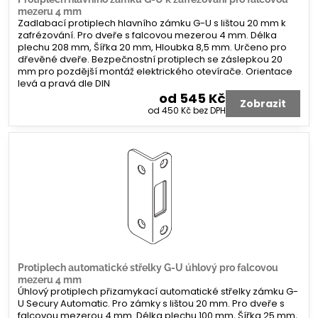
mezeru 4 mm
Zadlabací protiplech hlavního zámku G-U s lištou 20 mm k
zafrézování. Pro dveře s falcovou mezerou 4 mm. Délka
plechu 208 mm, Šířka 20 mm, Hloubka 8,5 mm. Určeno pro
dřevěné dveře. Bezpečnostní protiplech se záslepkou 20
mm pro pozdější montáž elektrického otevírače. Orientace
levá a pravá dle DIN
od 545 Kč
Zobrazit
od 450 Kč
bez DPH
Protiplech automatické střelky G-U úhlový pro falcovou
mezeru 4 mm
Úhlový protiplech přizamykací automatické střelky zámku G-
U Secury Automatic. Pro zámky s lištou 20 mm. Pro dveře s
falcovou mezerou 4 mm. Délka plechu 100 mm, Šířka 25 mm,