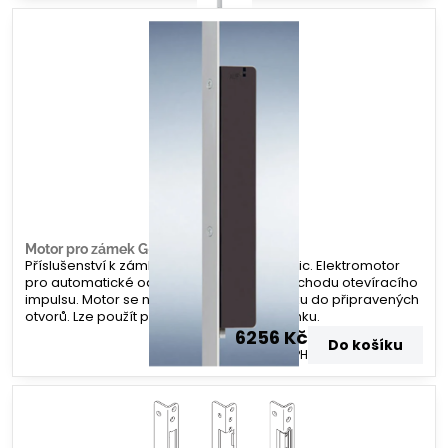
Motor pro zámek G-U A-otevírač
Příslušenství k zámku G-U Secury Automatic. Elektromotor
pro automatické odemknutí zámku po příchodu otevíracího
impulsu. Motor se namontuje na lištu zámku do připravených
otvorů. Lze použít po všechny varianty zámku.
6256 Kč
Do košíku
5170 Kč
bez DPH