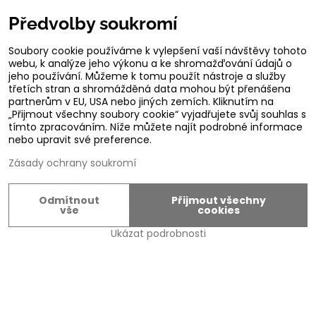
Obchod Jičín, Nerudova 45
Předvolby soukromí
Ivo Švarc
+420 774 301 333
Soubory cookie používáme k vylepšení vaší návštěvy tohoto
info@zamecky.cz
webu, k analýze jeho výkonu a ke shromažďování údajů o
Výroba Autoklíčů, servisní technik FAB
jeho používání. Můžeme k tomu použít nástroje a služby
třetích stran a shromážděná data mohou být přenášena
Adam Zeman
partnerům v EU, USA nebo jiných zemích. Kliknutím na
+420 602 656 684
„Přijmout všechny soubory cookie“ vyjadřujete svůj souhlas s
adam.zeman@zamecky.cz
tímto zpracováním. Níže můžete najít podrobné informace
nebo upravit své preference.
Zamecky.cz/
Zásady ochrany soukromí
Napište nám
Odmítnout
Přijmout všechny
vše
cookies
Zde vyplňte preferovaný kontakt
*
Ukázat podrobnosti
Zde napište Váš dotaz
Zvolte variantu