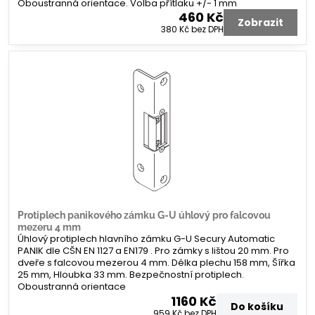
Oboustranná orientace. Volba přítlaku +/- 1 mm
460 Kč
Zobrazit
380 Kč
bez DPH
Protiplech panikového zámku G-U úhlový pro falcovou
mezeru 4 mm
Úhlový protiplech hlavního zámku G-U Secury Automatic
PANIK dle CŠN EN 1127 a EN179 . Pro zámky s lištou 20 mm. Pro
dveře s falcovou mezerou 4 mm. Délka plechu 158 mm, Šířka
25 mm, Hloubka 33 mm. Bezpečnostní protiplech.
Oboustranná orientace
1160 Kč
Do košíku
959 Kč
bez DPH