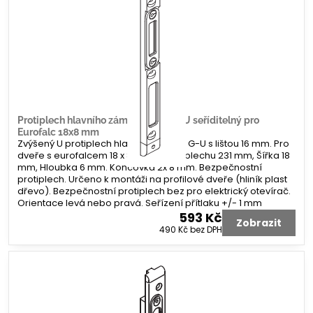
Protiplech hlavního zámku G-U tvar U seříditelný pro
Eurofalc 18x8 mm
Zvýšený U protiplech hlavního zámku G-U s lištou 16 mm. Pro
dveře s eurofalcem 18 x 8 mm. Délka plechu 231 mm, Šířka 18
mm, Hloubka 6 mm. Koncovka 2x 8 mm. Bezpečnostní
protiplech. Určeno k montáži na profilové dveře (hliník plast
dřevo). Bezpečnostní protiplech bez pro elektrický otevírač.
Orientace levá nebo pravá. Seřízení přítlaku +/- 1 mm
593 Kč
Zobrazit
490 Kč
bez DPH