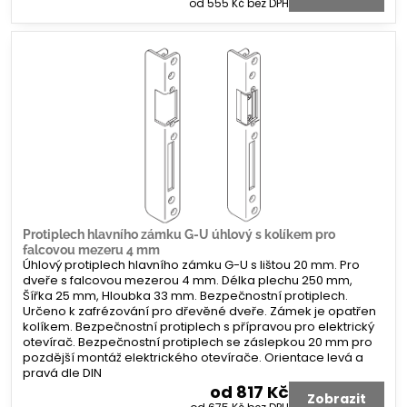
od 555 Kč
bez DPH
Protiplech hlavního zámku G-U úhlový s kolíkem pro
falcovou mezeru 4 mm
Úhlový protiplech hlavního zámku G-U s lištou 20 mm. Pro
dveře s falcovou mezerou 4 mm. Délka plechu 250 mm,
Šířka 25 mm, Hloubka 33 mm. Bezpečnostní protiplech.
Určeno k zafrézování pro dřevěné dveře. Zámek je opatřen
kolíkem. Bezpečnostní protiplech s přípravou pro elektrický
otevírač. Bezpečnostní protiplech se záslepkou 20 mm pro
pozdější montáž elektrického otevírače. Orientace levá a
pravá dle DIN
od 817 Kč
Zobrazit