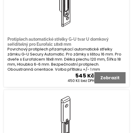
Protiplech automatické střelky G-U tvar U domkový
seříditelný pro Eurofalc 18x8 mm
Povrchový protiplech přizamykací automatické střelky
zámku G-U Secury Automatic. Pro zámky s lištou 16 mm. Pro
dveře s Eurofalcem 18x8 mm. Délka plechu 120 mm, Šířka 18
mm, Hloubka 6-6 mm. Bezpečnostní protiplech.
Oboustranná orientace. Volba přítlaku +/- 1 mm
545 Kč
Zobrazit
450 Kč
bez DPH