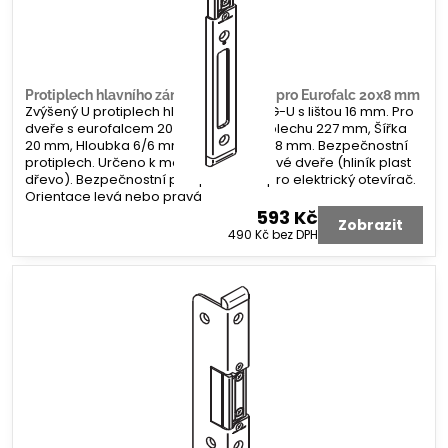
Protiplech hlavního zámku G-U tvar U pro Eurofalc 20x8 mm
Zvýšený U protiplech hlavního zámku G-U s lištou 16 mm. Pro
dveře s eurofalcem 20 x 8 mm. Délka plechu 227 mm, Šířka
20 mm, Hloubka 6/6 mm. Koncovka 2x 8 mm. Bezpečnostní
protiplech. Určeno k montáži na profilové dveře (hliník plast
dřevo). Bezpečnostní protiplech bez pro elektrický otevírač.
Orientace levá nebo pravá
593 Kč
Zobrazit
490 Kč
bez DPH