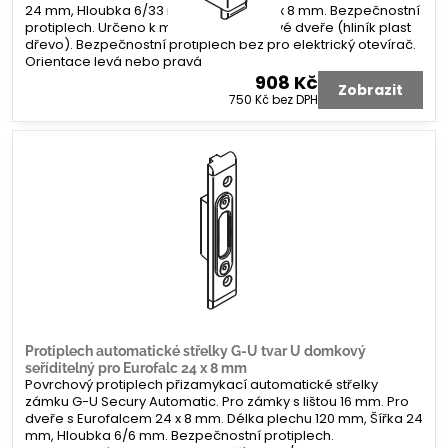
24 mm, Hloubka 6/33 mm. Koncovka 2 x 8 mm. Bezpečnostní
protiplech. Určeno k montáži na profilové dveře (hliník plast
dřevo). Bezpečnostní protiplech bez pro elektrický otevírač.
Orientace levá nebo pravá
908 Kč
Zobrazit
750 Kč
bez DPH
Protiplech automatické střelky G-U tvar U domkový
seříditelný pro Eurofalc 24 x 8 mm
Povrchový protiplech přizamykací automatické střelky
zámku G-U Secury Automatic. Pro zámky s lištou 16 mm. Pro
dveře s Eurofalcem 24 x 8 mm. Délka plechu 120 mm, Šířka 24
mm, Hloubka 6/6 mm. Bezpečnostní protiplech.