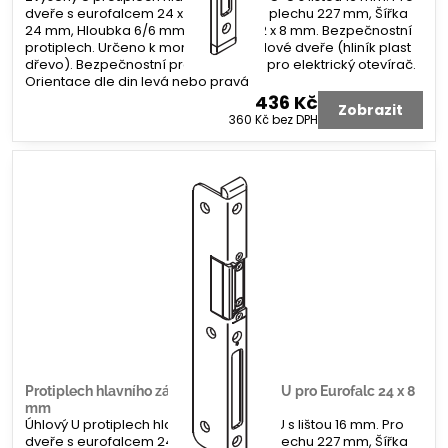
dveře s eurofalcem 24 x 8 mm. Délka plechu 227 mm, Šířka
24 mm, Hloubka 6/6 mm. Koncovka 2 x 8 mm. Bezpečnostní
protiplech. Určeno k montáži na profilové dveře (hliník plast
dřevo). Bezpečnostní protiplech bez pro elektrický otevírač.
Orientace dle din levá nebo pravá
436 Kč
Zobrazit
360 Kč
bez DPH
Protiplech hlavního zámku G-U úhlový U pro Eurofalc 24 x 8
mm
Úhlový U protiplech hlavního zámku G-U s lištou 16 mm. Pro
dveře s eurofalcem 24 x 8 mm. Délka plechu 227 mm, Šířka