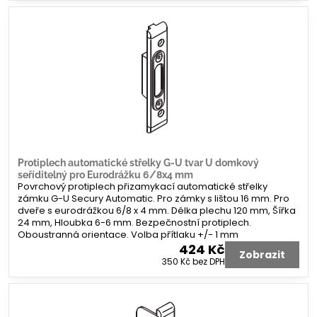
Protiplech automatické střelky G-U tvar U domkový
seříditelný pro Eurodrážku 6/8x4 mm
Povrchový protiplech přizamykací automatické střelky
zámku G-U Secury Automatic. Pro zámky s lištou 16 mm. Pro
dveře s eurodrážkou 6/8 x 4 mm. Délka plechu 120 mm, Šířka
24 mm, Hloubka 6-6 mm. Bezpečnostní protiplech.
Oboustranná orientace. Volba přítlaku +/- 1 mm
424 Kč
Zobrazit
350 Kč
bez DPH