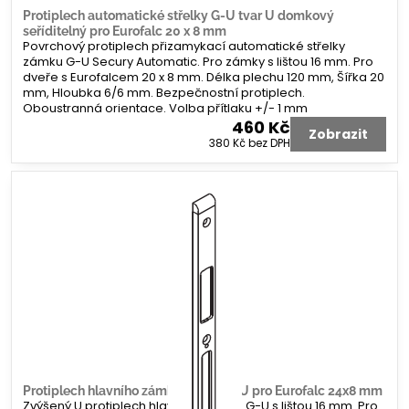
Protiplech automatické střelky G-U tvar U domkový
seříditelný pro Eurofalc 20 x 8 mm
Povrchový protiplech přizamykací automatické střelky
zámku G-U Secury Automatic. Pro zámky s lištou 16 mm. Pro
dveře s Eurofalcem 20 x 8 mm. Délka plechu 120 mm, Šířka 20
mm, Hloubka 6/6 mm. Bezpečnostní protiplech.
Oboustranná orientace. Volba přítlaku +/- 1 mm
460 Kč
Zobrazit
380 Kč
bez DPH
Protiplech hlavního zámku G-U tvar U pro Eurofalc 24x8 mm
Zvýšený U protiplech hlavního zámku G-U s lištou 16 mm. Pro