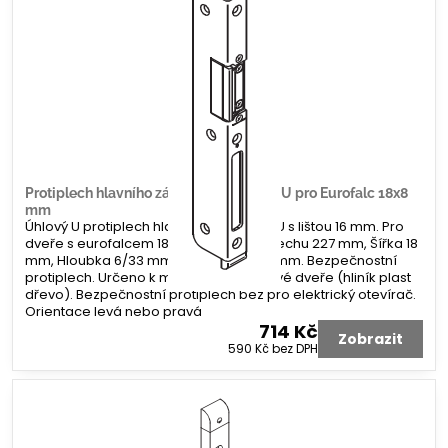
Protiplech hlavního zámku G-U úhlový U pro Eurofalc 18x8
mm
Úhlový U protiplech hlavního zámku G-U s lištou 16 mm. Pro
dveře s eurofalcem 18 x 8 mm. Délka plechu 227 mm, Šířka 18
mm, Hloubka 6/33 mm. Koncovka 2x 8 mm. Bezpečnostní
protiplech. Určeno k montáži na profilové dveře (hliník plast
dřevo). Bezpečnostní protiplech bez pro elektrický otevírač.
Orientace levá nebo pravá
714 Kč
Zobrazit
590 Kč
bez DPH