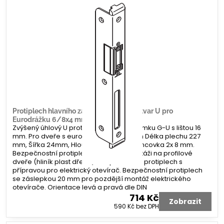
Protiplech hlavního zámku G-U úhlový tvar U pro
Eurodrážku 6/8x4 mm
Zvýšený úhlový U protiplech hlavního zámku G-U s lištou 16
mm. Pro dveře s eurodrážkou 6/8x4 mm Délka plechu 227
mm, Šířka 24mm, Hloubka 6/33 mm. Koncovka 2x 8 mm.
Bezpečnostní protiplech. Určeno k montáži na profilové
dveře (hliník plast dřevo). Bezpečnostní protiplech s
přípravou pro elektrický otevírač. Bezpečnostní protiplech
se záslepkou 20 mm pro pozdější montáž elektrického
otevírače. Orientace levá a pravá dle DIN
714 Kč
Zobrazit
590 Kč
bez DPH