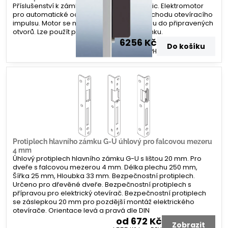
Příslušenství k zámku G-U Secury Automatic. Elektromotor
pro automatické odemknutí zámku po příchodu otevíracího
impulsu. Motor se namontuje na lištu zámku do připravených
otvorů. Lze použít po všechny varianty zámku.
6256 Kč
Do košíku
5170 Kč
bez DPH
Protiplech hlavního zámku G-U úhlový pro falcovou mezeru
4 mm
Úhlový protiplech hlavního zámku G-U s lištou 20 mm. Pro
dveře s falcovou mezerou 4 mm. Délka plechu 250 mm,
Šířka 25 mm, Hloubka 33 mm. Bezpečnostní protiplech.
Určeno pro dřevěné dveře. Bezpečnostní protiplech s
přípravou pro elektrický otevírač. Bezpečnostní protiplech
se záslepkou 20 mm pro pozdější montáž elektrického
otevírače. Orientace levá a pravá dle DIN
od 672 Kč
Zobrazit