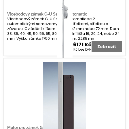
Vícebodový zámek G-U Secury Automatic
Vícebodový zámek G-U Secury Automatic se 2
automatickými samozamykacími střelkami, střelkou a
závorou. Ovládání klíčem. Rozteč 92 mm nebo 72 mm. Dorn
33, 35, 40, 45, 50, 55, 65, 80 mm. Čelní lišta 16, 20, 24, nebo 24
mm. Výška zámku 1750 mm, 1935 mm, 2285 mm.
6171 Kč
Zobrazit
5100 Kč
bez DPH
Motor pro zámek G-U A-otevírač