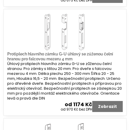
od 675 Kč
bez DPH
Protiplech hlavního zámku G-U úhlový se zúženou čelní
hranou pro falcovou mezeru 4 mm
Úhlový protiplech hlavního zámku G-U se zůženou čelní
stranou. Pro zámky s lištou 20 mm. Pro dveře s falcovou
mezerou 4 mm. Délka plechu 250 - 300 mm Šířka 20 - 25
mm, Hloubka 16,5 - 20 mm. Bezpečnostní protiplech. Určeno
pro dřevěné dveře. Bezpečnostní protiplech s přípravou pro
elektrický otevírač. Bezpečnostní protiplech se záslepkou 20
mm pro pozdější montáž elektrického otevírače. Orientace
levá a pravá dle DIN
od 1174 Kč
Zobrazit
od 970 Kč
bez DPH