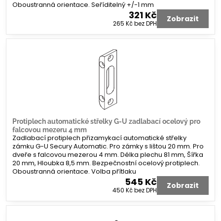
Oboustranná orientace. Seříditelný +/-1 mm
321 Kč
Zobrazit
265 Kč
bez DPH
Protiplech automatické střelky G-U zadlabací ocelový pro
falcovou mezeru 4 mm
Zadlabací protiplech přizamykací automatické střelky
zámku G-U Secury Automatic. Pro zámky s lištou 20 mm. Pro
dveře s falcovou mezerou 4 mm. Délka plechu 81 mm, Šířka
20 mm, Hloubka 8,5 mm. Bezpečnostní ocelový protiplech.
Oboustranná orientace. Volba přítlaku
545 Kč
Zobrazit
450 Kč
bez DPH