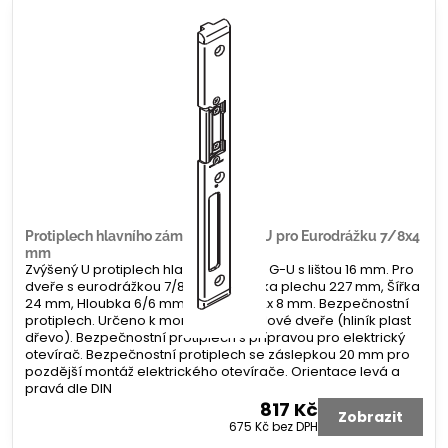
Protiplech hlavního zámku G-U tvar U pro Eurodrážku 7/8x4
mm
Zvýšený U protiplech hlavního zámku G-U s lištou 16 mm. Pro
dveře s eurodrážkou 7/8 x 4 mm. Délka plechu 227 mm, Šířka
24 mm, Hloubka 6/6 mm. Koncovka 2x 8 mm. Bezpečnostní
protiplech. Určeno k montáži na profilové dveře (hliník plast
dřevo). Bezpečnostní protiplech s přípravou pro elektrický
otevírač. Bezpečnostní protiplech se záslepkou 20 mm pro
pozdější montáž elektrického otevírače. Orientace levá a
pravá dle DIN
817 Kč
Zobrazit
675 Kč
bez DPH