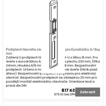
Protiplech hlavního zámku G-U tvar U pro Eurodrážku 6/8x4
mm
Zvýšený U protiplech hlavního zámku G-U s lištou 16 mm. Pro
dveře s eurodrážkou 6/8 x 4 mm. Délka plechu 233 mm, Šířka
24mm, Hloubka 6/6 mm. Koncovka 2x 8 mm. Bezpečnostní
protiplech. Určeno k montáži na profilové dveře (hliník plast
dřevo). Bezpečnostní protiplech s přípravou pro elektrický
otevírač. Bezpečnostní protiplech se záslepkou 20 mm pro
pozdější montáž elektrického otevírače. Orientace levá a
pravá dle DIN
817 Kč
Zobrazit
675 Kč
bez DPH