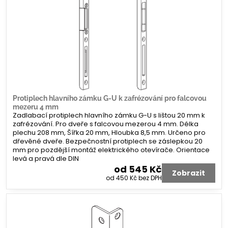
Protiplech hlavního zámku G-U k zafrézování pro falcovou
mezeru 4 mm
Zadlabací protiplech hlavního zámku G-U s lištou 20 mm k
zafrézování. Pro dveře s falcovou mezerou 4 mm. Délka
plechu 208 mm, Šířka 20 mm, Hloubka 8,5 mm. Určeno pro
dřevěné dveře. Bezpečnostní protiplech se záslepkou 20
mm pro pozdější montáž elektrického otevírače. Orientace
levá a pravá dle DIN
od 545 Kč
Zobrazit
od 450 Kč
bez DPH