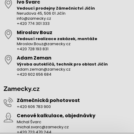
Ivo Švarc
Vedoucí prodejny Zámečnictví Jičín
Nerudova 45, 506 01 Jičín
info@zamecky.cz
+420 774 301 333
Miroslav Bouz
Vedoucí realizace zakázek, montáže
Miroslav.Bouz@zamecky.cz
+420 728 193 831
Adam Zeman
Výroba autoklíčů, technik pro oblast Jičín
adam.zeman@zamecky.cz
+420 602 656 684
Zamecky.cz
Zámečnická pohotovost
+420 606 783 900
Cenové kalkulace, objednávky
Michal Švarc
michal.svarc@zamecky.cz
+420 723 470 244