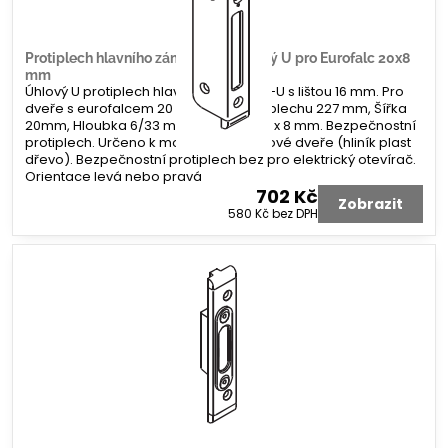
Protiplech hlavního zámku G-U úhlový U pro Eurofalc 20x8
mm
Úhlový U protiplech hlavního zámku G-U s lištou 16 mm. Pro
dveře s eurofalcem 20 x 8 mm. Délka plechu 227 mm, Šířka
20mm, Hloubka 6/33 mm. Koncovka 2 x 8 mm. Bezpečnostní
protiplech. Určeno k montáži na profilové dveře (hliník plast
dřevo). Bezpečnostní protiplech bez pro elektrický otevírač.
Orientace levá nebo pravá
702 Kč
Zobrazit
580 Kč
bez DPH