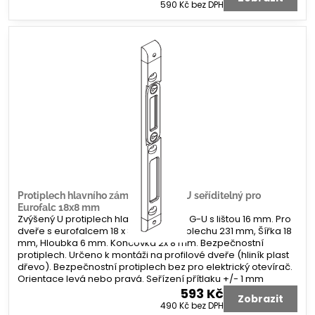
590 Kč
bez DPH
Protiplech hlavního zámku G-U tvar U seříditelný pro
Eurofalc 18x8 mm
Zvýšený U protiplech hlavního zámku G-U s lištou 16 mm. Pro
dveře s eurofalcem 18 x 8 mm. Délka plechu 231 mm, Šířka 18
mm, Hloubka 6 mm. Koncovka 2x 8 mm. Bezpečnostní
protiplech. Určeno k montáži na profilové dveře (hliník plast
dřevo). Bezpečnostní protiplech bez pro elektrický otevírač.
Orientace levá nebo pravá. Seřízení přítlaku +/- 1 mm
593 Kč
Zobrazit
490 Kč
bez DPH