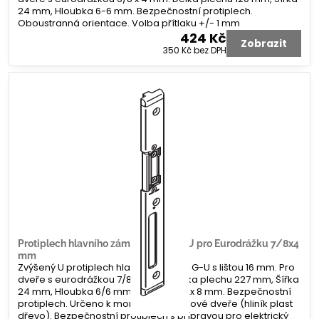
24 mm, Hloubka 6-6 mm. Bezpečnostní protiplech.
Oboustranná orientace. Volba přítlaku +/- 1 mm
424 Kč
Zobrazit
350 Kč
bez DPH
Protiplech hlavního zámku G-U tvar U pro Eurodrážku 7/8x4
mm
Zvýšený U protiplech hlavního zámku G-U s lištou 16 mm. Pro
dveře s eurodrážkou 7/8 x 4 mm. Délka plechu 227 mm, Šířka
24 mm, Hloubka 6/6 mm. Koncovka 2x 8 mm. Bezpečnostní
protiplech. Určeno k montáži na profilové dveře (hliník plast
dřevo). Bezpečnostní protiplech s přípravou pro elektrický