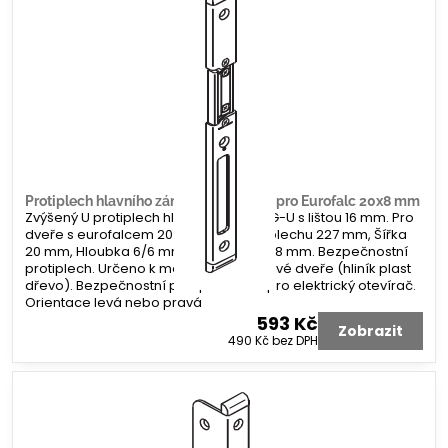
Protiplech hlavního zámku G-U tvar U pro Eurofalc 20x8 mm
Zvýšený U protiplech hlavního zámku G-U s lištou 16 mm. Pro
dveře s eurofalcem 20 x 8 mm. Délka plechu 227 mm, Šířka
20 mm, Hloubka 6/6 mm. Koncovka 2x 8 mm. Bezpečnostní
protiplech. Určeno k montáži na profilové dveře (hliník plast
dřevo). Bezpečnostní protiplech bez pro elektrický otevírač.
Orientace levá nebo pravá
593 Kč
Zobrazit
490 Kč
bez DPH