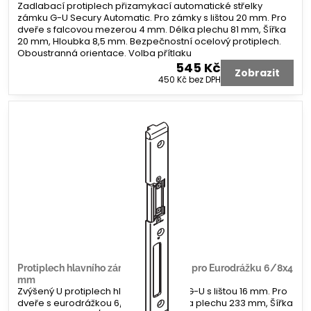
Zadlabací protiplech přizamykací automatické střelky
zámku G-U Secury Automatic. Pro zámky s lištou 20 mm. Pro
dveře s falcovou mezerou 4 mm. Délka plechu 81 mm, Šířka
20 mm, Hloubka 8,5 mm. Bezpečnostní ocelový protiplech.
Oboustranná orientace. Volba přítlaku
545 Kč
Zobrazit
450 Kč
bez DPH
Protiplech hlavního zámku G-U tvar U pro Eurodrážku 6/8x4
mm
Zvýšený U protiplech hlavního zámku G-U s lištou 16 mm. Pro
dveře s eurodrážkou 6/8 x 4 mm. Délka plechu 233 mm, Šířka