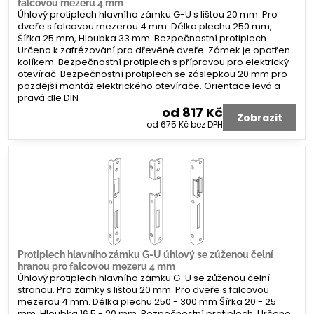
falcovou mezeru 4 mm
Úhlový protiplech hlavního zámku G-U s lištou 20 mm. Pro
dveře s falcovou mezerou 4 mm. Délka plechu 250 mm,
Šířka 25 mm, Hloubka 33 mm. Bezpečnostní protiplech.
Určeno k zafrézování pro dřevěné dveře. Zámek je opatřen
kolíkem. Bezpečnostní protiplech s přípravou pro elektrický
otevírač. Bezpečnostní protiplech se záslepkou 20 mm pro
pozdější montáž elektrického otevírače. Orientace levá a
pravá dle DIN
od 817 Kč
Zobrazit
od 675 Kč
bez DPH
Protiplech hlavního zámku G-U úhlový se zúženou čelní
hranou pro falcovou mezeru 4 mm
Úhlový protiplech hlavního zámku G-U se zůženou čelní
stranou. Pro zámky s lištou 20 mm. Pro dveře s falcovou
mezerou 4 mm. Délka plechu 250 - 300 mm Šířka 20 - 25
mm, Hloubka 16,5 - 20 mm. Bezpečnostní protiplech. Určeno