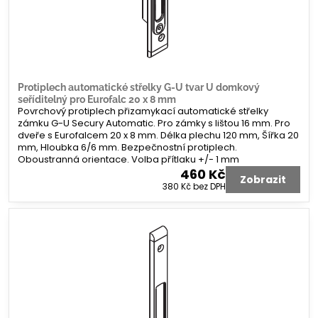
Protiplech automatické střelky G-U tvar U domkový
seříditelný pro Eurofalc 20 x 8 mm
Povrchový protiplech přizamykací automatické střelky
zámku G-U Secury Automatic. Pro zámky s lištou 16 mm. Pro
dveře s Eurofalcem 20 x 8 mm. Délka plechu 120 mm, Šířka 20
mm, Hloubka 6/6 mm. Bezpečnostní protiplech.
Oboustranná orientace. Volba přítlaku +/- 1 mm
460 Kč
Zobrazit
380 Kč
bez DPH