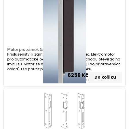
Motor pro zámek G-U A-otevírač
Příslušenství k zámku G-U Secury Automatic. Elektromotor
pro automatické odemknutí zámku po příchodu otevíracího
impulsu. Motor se namontuje na lištu zámku do připravených
otvorů. Lze použít po všechny varianty zámku.
6256 Kč
Do košíku
5170 Kč
bez DPH