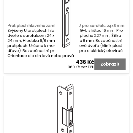
Protiplech hlavního zámku G-U tvar U pro Eurofalc 24x8 mm
Zvýšený U protiplech hlavního zámku G-U s lištou 16 mm. Pro
dveře s eurofalcem 24 x 8 mm. Délka plechu 227 mm, Šířka
24 mm, Hloubka 6/6 mm. Koncovka 2 x 8 mm. Bezpečnostní
protiplech. Určeno k montáži na profilové dveře (hliník plast
dřevo). Bezpečnostní protiplech bez pro elektrický otevírač.
Orientace dle din levá nebo pravá
436 Kč
Zobrazit
360 Kč
bez DPH