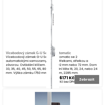
Vícebodový zámek G-U Secury Automatic
Vícebodový zámek G-U Secury Automatic se 2
automatickými samozamykacími střelkami, střelkou a
závorou. Ovládání klíčem. Rozteč 92 mm nebo 72 mm. Dorn
33, 35, 40, 45, 50, 55, 65, 80 mm. Čelní lišta 16, 20, 24, nebo 24
mm. Výška zámku 1750 mm, 1935 mm, 2285 mm.
6171 Kč
Zobrazit
5100 Kč
bez DPH