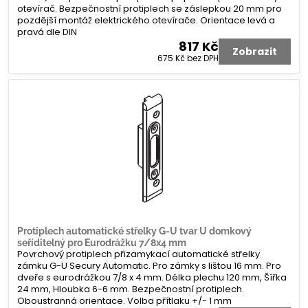
otevírač. Bezpečnostní protiplech se záslepkou 20 mm pro
pozdější montáž elektrického otevírače. Orientace levá a
pravá dle DIN
817 Kč
Zobrazit
675 Kč
bez DPH
Protiplech automatické střelky G-U tvar U domkový
seříditelný pro Eurodrážku 7/8x4 mm
Povrchový protiplech přizamykací automatické střelky
zámku G-U Secury Automatic. Pro zámky s lištou 16 mm. Pro
dveře s eurodrážkou 7/8 x 4 mm. Délka plechu 120 mm, Šířka
24 mm, Hloubka 6-6 mm. Bezpečnostní protiplech.
Oboustranná orientace. Volba přítlaku +/- 1 mm