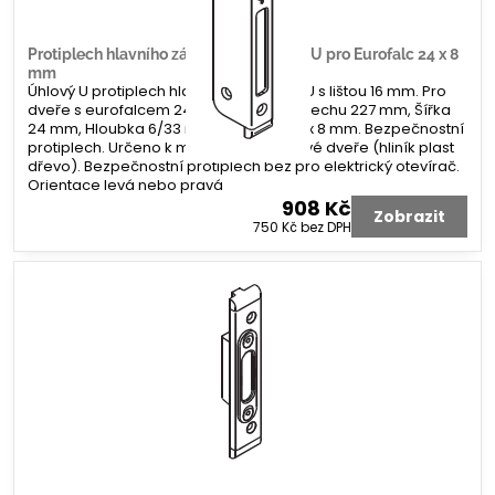
Protiplech hlavního zámku G-U úhlový U pro Eurofalc 24 x 8
mm
Úhlový U protiplech hlavního zámku G-U s lištou 16 mm. Pro
dveře s eurofalcem 24 x 8 mm. Délka plechu 227 mm, Šířka
24 mm, Hloubka 6/33 mm. Koncovka 2 x 8 mm. Bezpečnostní
protiplech. Určeno k montáži na profilové dveře (hliník plast
dřevo). Bezpečnostní protiplech bez pro elektrický otevírač.
Orientace levá nebo pravá
908 Kč
Zobrazit
750 Kč
bez DPH