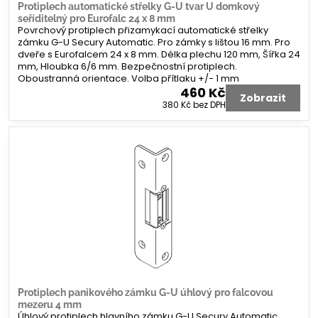
Protiplech automatické střelky G-U tvar U domkový
seříditelný pro Eurofalc 24 x 8 mm
Povrchový protiplech přizamykací automatické střelky
zámku G-U Secury Automatic. Pro zámky s lištou 16 mm. Pro
dveře s Eurofalcem 24 x 8 mm. Délka plechu 120 mm, Šířka 24
mm, Hloubka 6/6 mm. Bezpečnostní protiplech.
Oboustranná orientace. Volba přítlaku +/- 1 mm
460 Kč
Zobrazit
380 Kč
bez DPH
Protiplech panikového zámku G-U úhlový pro falcovou
mezeru 4 mm
Úhlový protiplech hlavního zámku G-U Secury Automatic