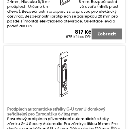
24mm, Hloubka 6/6 mm. Koncovka 2x 8 mm. Bezpečnostní
protiplech. Určeno k montáži na profilové dveře (hliník plast
dřevo). Bezpečnostní protiplech s přípravou pro elektrický
otevírač. Bezpečnostní protiplech se záslepkou 20 mm pro
pozdější montáž elektrického otevírače. Orientace levá a
pravá dle DIN
817 Kč
Zobrazit
675 Kč
bez DPH
Protiplech automatické střelky G-U tvar U domkový
seříditelný pro Eurodrážku 6/8x4 mm
Povrchový protiplech přizamykací automatické střelky
zámku G-U Secury Automatic. Pro zámky s lištou 16 mm. Pro
dveře s eurodrážkou 6/8 x 4 mm. Délka plechu 120 mm, Šířka