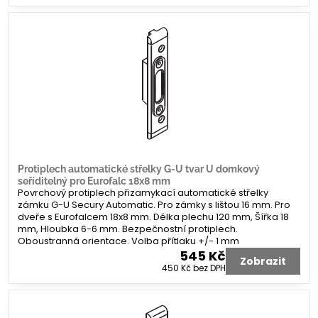
Protiplech automatické střelky G-U tvar U domkový
seříditelný pro Eurofalc 18x8 mm
Povrchový protiplech přizamykací automatické střelky
zámku G-U Secury Automatic. Pro zámky s lištou 16 mm. Pro
dveře s Eurofalcem 18x8 mm. Délka plechu 120 mm, Šířka 18
mm, Hloubka 6-6 mm. Bezpečnostní protiplech.
Oboustranná orientace. Volba přítlaku +/- 1 mm
545 Kč
Zobrazit
450 Kč
bez DPH