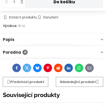
Do košíku
Dotaz k produktu
Doručení
Výrobce:
G-U
Popis
Poradna
0
Facebook
Twitter
Bluesky
Pinterest
Reddit
LinkedIn
WhatsApp
E-
mail
Předchozí produkt
Následující produkt
Související produkty