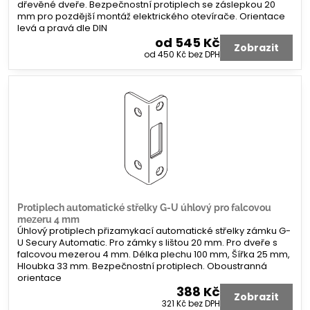
dřevěné dveře. Bezpečnostní protiplech se záslepkou 20
mm pro pozdější montáž elektrického otevírače. Orientace
levá a pravá dle DIN
od 545 Kč
Zobrazit
od 450 Kč
bez DPH
Protiplech automatické střelky G-U úhlový pro falcovou
mezeru 4 mm
Úhlový protiplech přizamykací automatické střelky zámku G-
U Secury Automatic. Pro zámky s lištou 20 mm. Pro dveře s
falcovou mezerou 4 mm. Délka plechu 100 mm, Šířka 25 mm,
Hloubka 33 mm. Bezpečnostní protiplech. Oboustranná
orientace
388 Kč
Zobrazit
321 Kč
bez DPH