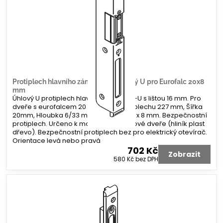
Protiplech hlavního zámku G-U úhlový U pro Eurofalc 20x8
mm
Úhlový U protiplech hlavního zámku G-U s lištou 16 mm. Pro
dveře s eurofalcem 20 x 8 mm. Délka plechu 227 mm, Šířka
20mm, Hloubka 6/33 mm. Koncovka 2 x 8 mm. Bezpečnostní
protiplech. Určeno k montáži na profilové dveře (hliník plast
dřevo). Bezpečnostní protiplech bez pro elektrický otevírač.
Orientace levá nebo pravá
702 Kč
Zobrazit
580 Kč
bez DPH