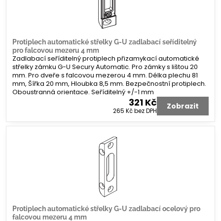
Protiplech automatické střelky G-U zadlabací seříditelný
pro falcovou mezeru 4 mm
Zadlabací seříditelný protiplech přizamykací automatické
střelky zámku G-U Secury Automatic. Pro zámky s lištou 20
mm. Pro dveře s falcovou mezerou 4 mm. Délka plechu 81
mm, Šířka 20 mm, Hloubka 8,5 mm. Bezpečnostní protiplech.
Oboustranná orientace. Seříditelný +/-1 mm
321 Kč
Zobrazit
265 Kč
bez DPH
Protiplech automatické střelky G-U zadlabací ocelový pro
falcovou mezeru 4 mm