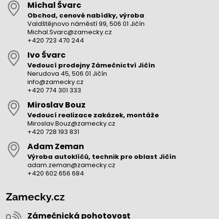
Michal Švarc
Obchod, cenové nabídky, výroba
Valdštějnovo náměstí 99, 506 01 Jičín
Michal.Svarc@zamecky.cz
+420 723 470 244
Ivo Švarc
Vedoucí prodejny Zámečnictví Jičín
Nerudova 45, 506 01 Jičín
info@zamecky.cz
+420 774 301 333
Miroslav Bouz
Vedoucí realizace zakázek, montáže
Miroslav.Bouz@zamecky.cz
+420 728 193 831
Adam Zeman
Výroba autoklíčů, technik pro oblast Jičín
adam.zeman@zamecky.cz
+420 602 656 684
Zamecky.cz
Zámečnická pohotovost