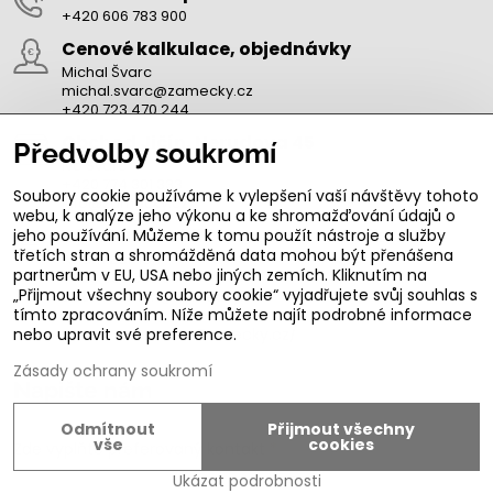
+420 606 783 900
Cenové kalkulace, objednávky
Michal Švarc
michal.svarc@zamecky.cz
+420 723 470 244
Obchod Jičín, Nerudova 45
Předvolby soukromí
Ivo Švarc
+420 774 301 333
Soubory cookie používáme k vylepšení vaší návštěvy tohoto
info@zamecky.cz
webu, k analýze jeho výkonu a ke shromažďování údajů o
Výroba Autoklíčů, servisní technik FAB
jeho používání. Můžeme k tomu použít nástroje a služby
třetích stran a shromážděná data mohou být přenášena
Adam Zeman
partnerům v EU, USA nebo jiných zemích. Kliknutím na
+420 602 656 684
„Přijmout všechny soubory cookie“ vyjadřujete svůj souhlas s
adam.zeman@zamecky.cz
tímto zpracováním. Níže můžete najít podrobné informace
nebo upravit své preference.
Zamecky.cz/
Zásady ochrany soukromí
Napište nám
Odmítnout
Přijmout všechny
vše
cookies
Zde vyplňte preferovaný kontakt
*
Ukázat podrobnosti