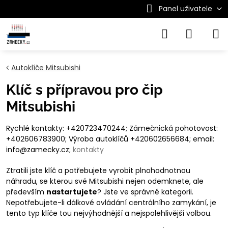
Panel uživatele
Autoklíče Mitsubishi
Klíč s přípravou pro čip
Mitsubishi
Rychlé kontakty: +420723470244; Zámečnická pohotovost:
+402606783900; Výroba autoklíčů +420602656684; email:
info@zamecky.cz;
kontakty
Ztratili jste klíč a potřebujete vyrobit plnohodnotnou
náhradu, se kterou své Mitsubishi nejen odemknete, ale
především
nastartujete
? Jste ve správné kategorii.
Nepotřebujete-li dálkové ovládání centrálního zamykání, je
tento typ klíče tou nejvýhodnější a nejspolehlivější volbou.