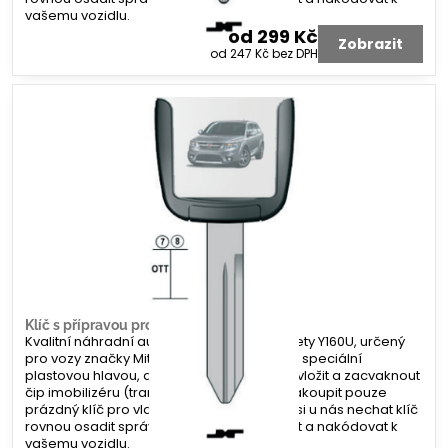
vašemu vozidlu.
od 299 Kč
Zobrazit
od 247 Kč
bez DPH
Klíč s přípravou pro čip Mitsubishi Y160U
Kvalitní náhradní autoklíč s profilem planžety Y160U, určený
pro vozy značky Mitsubishi. Klíč je vybaven speciální
plastovou hlavou, do které lze jednoduše vložit a zacvaknout
čip imobilizéru (transpondér). Můžete si zakoupit pouze
prázdný klíč pro vlastní kompletaci, nebo si u nás nechat klíč
rovnou osadit správným čipem, vyfrézovat a nakódovat k
vašemu vozidlu.