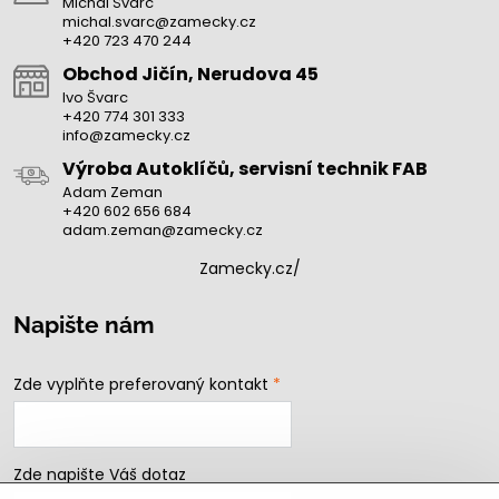
Michal Švarc
michal.svarc@zamecky.cz
+420 723 470 244
Obchod Jičín, Nerudova 45
Ivo Švarc
+420 774 301 333
info@zamecky.cz
Výroba Autoklíčů, servisní technik FAB
Adam Zeman
+420 602 656 684
adam.zeman@zamecky.cz
Zamecky.cz/
Napište nám
Zde vyplňte preferovaný kontakt
*
Zde napište Váš dotaz