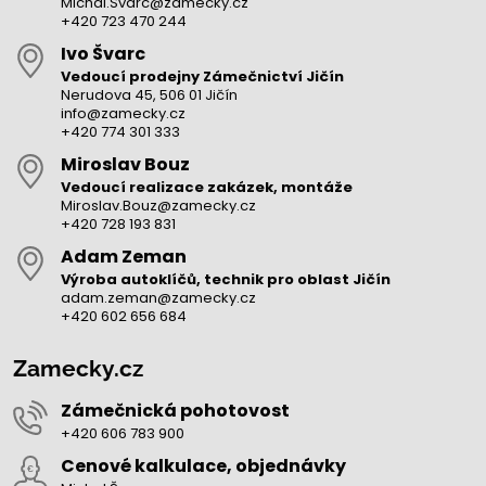
Michal.Svarc@zamecky.cz
+420 723 470 244
Ivo Švarc
Vedoucí prodejny Zámečnictví Jičín
Nerudova 45, 506 01 Jičín
info@zamecky.cz
+420 774 301 333
Miroslav Bouz
Vedoucí realizace zakázek, montáže
Miroslav.Bouz@zamecky.cz
+420 728 193 831
Adam Zeman
Výroba autoklíčů, technik pro oblast Jičín
adam.zeman@zamecky.cz
+420 602 656 684
Zamecky.cz
Zámečnická pohotovost
+420 606 783 900
Cenové kalkulace, objednávky