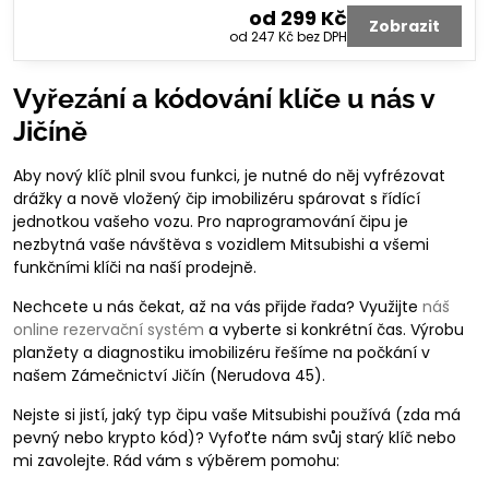
od 299 Kč
Zobrazit
od 247 Kč
bez DPH
Vyřezání a kódování klíče u nás v
Jičíně
Aby nový klíč plnil svou funkci, je nutné do něj vyfrézovat
drážky a nově vložený čip imobilizéru spárovat s řídící
jednotkou vašeho vozu. Pro naprogramování čipu je
nezbytná vaše návštěva s vozidlem Mitsubishi a všemi
funkčními klíči na naší prodejně.
Nechcete u nás čekat, až na vás přijde řada? Využijte
náš
online rezervační systém
a vyberte si konkrétní čas. Výrobu
planžety a diagnostiku imobilizéru řešíme na počkání v
našem Zámečnictví Jičín (Nerudova 45).
Nejste si jistí, jaký typ čipu vaše Mitsubishi používá (zda má
pevný nebo krypto kód)? Vyfoťte nám svůj starý klíč nebo
mi zavolejte. Rád vám s výběrem pomohu: