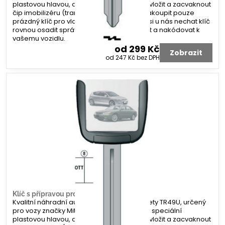
plastovou hlavou, do které lze jednoduše vložit a zacvaknout
čip imobilizéru (transpondér). Můžete si zakoupit pouze
prázdný klíč pro vlastní kompletaci, nebo si u nás nechat klíč
rovnou osadit správným čipem, vyfrézovat a nakódovat k
vašemu vozidlu.
od 299 Kč
Zobrazit
od 247 Kč
bez DPH
Klíč s přípravou pro čip Mitsubishi TR49U
Kvalitní náhradní autoklíč s profilem planžety TR49U, určený
pro vozy značky Mitsubishi. Klíč je vybaven speciální
plastovou hlavou, do které lze jednoduše vložit a zacvaknout