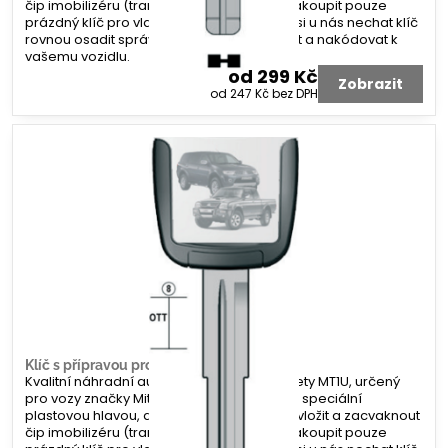
čip imobilizéru (transpondér). Můžete si zakoupit pouze
prázdný klíč pro vlastní kompletaci, nebo si u nás nechat klíč
rovnou osadit správným čipem, vyfrézovat a nakódovat k
vašemu vozidlu.
od 299 Kč
Zobrazit
od 247 Kč
bez DPH
Klíč s přípravou pro čip Mitsubishi MT1U
Kvalitní náhradní autoklíč s profilem planžety MT1U, určený
pro vozy značky Mitsubishi. Klíč je vybaven speciální
plastovou hlavou, do které lze jednoduše vložit a zacvaknout
čip imobilizéru (transpondér). Můžete si zakoupit pouze