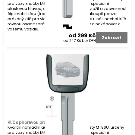
pro vozy značky Mitsubishi. Klíč je vybaven speciální
plastovou hlavou, do které lze jednoduše vložit a zacvaknout
čip imobilizéru (transpondér). Můžete si zakoupit pouze
prázdný klíč pro vlastní kompletaci, nebo si u nás nechat klíč
rovnou osadit správným čipem, vyfrézovat a nakódovat k
vašemu vozidlu.
od 299 Kč
Zobrazit
od 247 Kč
bez DPH
Klíč s přípravou pro čip Mitsubishi MT8SU
Kvalitní náhradní autoklíč s profilem planžety MT8SU, určený
pro vozy značky Mitsubishi. Klíč je vybaven speciální