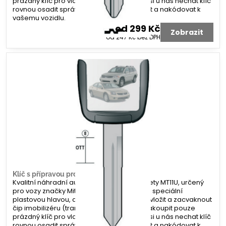
prázdný klíč pro vlastní kompletaci, nebo si u nás nechat klíč
rovnou osadit správným čipem, vyfrézovat a nakódovat k
vašemu vozidlu.
od 299 Kč
Zobrazit
od 247 Kč
bez DPH
Klíč s přípravou pro čip Mitsubishi MT11U
Kvalitní náhradní autoklíč s profilem planžety MT11U, určený
pro vozy značky Mitsubishi. Klíč je vybaven speciální
plastovou hlavou, do které lze jednoduše vložit a zacvaknout
čip imobilizéru (transpondér). Můžete si zakoupit pouze
prázdný klíč pro vlastní kompletaci, nebo si u nás nechat klíč
rovnou osadit správným čipem, vyfrézovat a nakódovat k